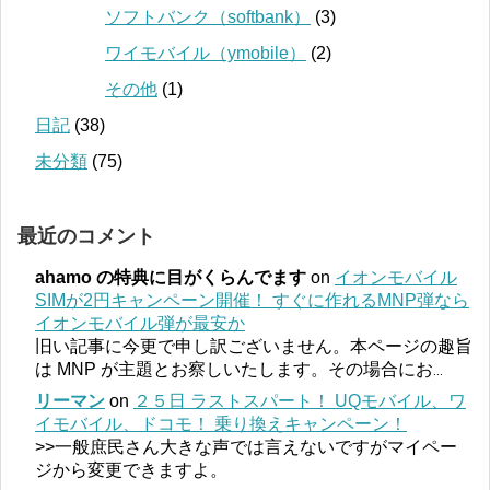
ソフトバンク（softbank）
(3)
ワイモバイル（ymobile）
(2)
その他
(1)
日記
(38)
未分類
(75)
最近のコメント
ahamo の特典に目がくらんでます
on
イオンモバイル
SIMが2円キャンペーン開催！ すぐに作れるMNP弾なら
イオンモバイル弾が最安か
旧い記事に今更で申し訳ございません。本ページの趣旨
は MNP が主題とお察しいたします。その場合にお
...
リーマン
on
２５日 ラストスパート！ UQモバイル、ワ
イモバイル、ドコモ！ 乗り換えキャンペーン！
>>一般庶民さん大きな声では言えないですがマイペー
ジから変更できますよ。