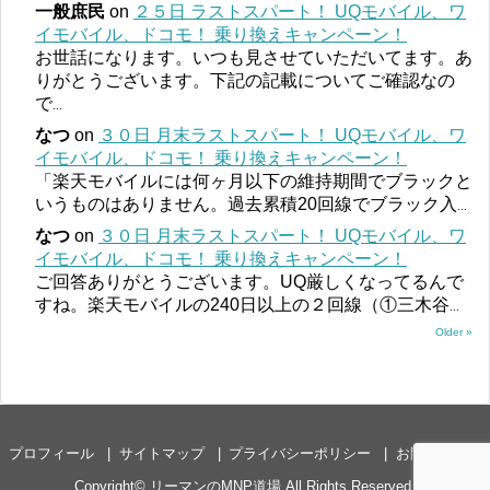
一般庶民
on
２５日 ラストスパート！ UQモバイル、ワ
イモバイル、ドコモ！ 乗り換えキャンペーン！
お世話になります。いつも見させていただいてます。あ
りがとうございます。下記の記載についてご確認なの
で
...
なつ
on
３０日 月末ラストスパート！ UQモバイル、ワ
イモバイル、ドコモ！ 乗り換えキャンペーン！
「楽天モバイルには何ヶ月以下の維持期間でブラックと
いうものはありません。過去累積20回線でブラック入
...
なつ
on
３０日 月末ラストスパート！ UQモバイル、ワ
イモバイル、ドコモ！ 乗り換えキャンペーン！
ご回答ありがとうございます。UQ厳しくなってるんで
すね。楽天モバイルの240日以上の２回線（①三木谷
...
Older »
プロフィール
サイトマップ
プライバシーポリシー
お問い合わせ
Copyright©
リーマンのMNP道場
All Rights Reserved.