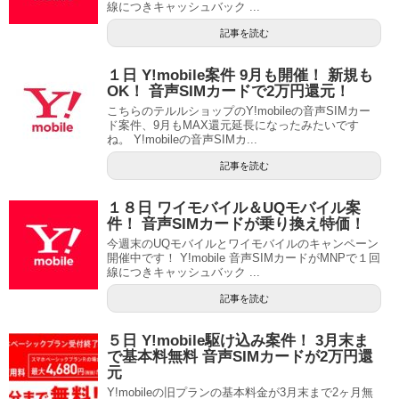
線につきキャッシュバック ...
記事を読む
１日 Y!mobile案件 9月も開催！ 新規も
OK！ 音声SIMカードで2万円還元！
こちらのテルルショップのY!mobileの音声SIMカー
ド案件、9月もMAX還元延長になったみたいです
ね。 Y!mobileの音声SIMカ...
記事を読む
１８日 ワイモバイル＆UQモバイル案
件！ 音声SIMカードが乗り換え特価！
今週末のUQモバイルとワイモバイルのキャンペーン
開催中です！ Y!mobile 音声SIMカードがMNPで１回
線につきキャッシュバック ...
記事を読む
５日 Y!mobile駆け込み案件！ 3月末ま
で基本料無料 音声SIMカードが2万円還
元
Y!mobileの旧プランの基本料金が3月末まで2ヶ月無