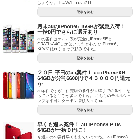
しょうか。 HUAWEI nova2 H...
記事を読む
月末auのiPhone6 16GBが緊急入荷！
一括0円でさらに還元あり
auの案件はテルル系が完全にiPhoneSEと
GRATINA4Gしかないようですので iPhone6、
SCV31はauショップ頼みですね。...
記事を読む
２０日 平日のau案件！ au iPhoneXR
64GBが分割6600円で４３０００円還元
か
au案件ですが、併売店の条件が木曜までの条件にな
っているところが多いですね。 こちらのテルルショ
ップは平日にクーポン増額入って au i...
記事を読む
早くも週末案件！ au iPhone8 Plus
64GBが一括０円に！
今週末のau案件早くも出ていますね。 au iPhone8