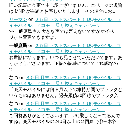
旧い記事に今更で申し訳ございません。本ページの趣旨
は MNP が主題とお察しいたします。その場合にお
...
リーマン
on
２５日 ラストスパート！ UQモバイル、ワ
イモバイル、ドコモ！ 乗り換えキャンペーン！
>>一般庶民さん大きな声では言えないですがマイペー
ジから変更できますよ。
一般庶民
on
２５日 ラストスパート！ UQモバイル、ワ
イモバイル、ドコモ！ 乗り換えキャンペーン！
お世話になります。いつも見させていただいてます。あ
りがとうございます。下記の記載についてご確認なの
で
...
なつ
on
３０日 月末ラストスパート！ UQモバイル、ワ
イモバイル、ドコモ！ 乗り換えキャンペーン！
「楽天モバイルには何ヶ月以下の維持期間でブラックと
いうものはありません。過去累積20回線でブラック入
...
なつ
on
３０日 月末ラストスパート！ UQモバイル、ワ
イモバイル、ドコモ！ 乗り換えキャンペーン！
ご回答ありがとうございます。UQ厳しくなってるんで
すね。楽天モバイルの240日以上の２回線（①三木谷
...