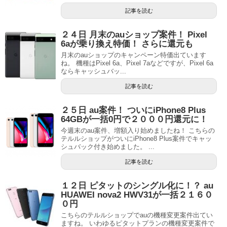
記事を読む
２４日 月末のauショップ案件！ Pixel
6aが乗り換え特価！ さらに還元も
月末のauショップのキャンペーン特価出ています
ね。 機種はPixel 6a、Pixel 7aなどですが、Pixel 6a
ならキャッシュバッ...
記事を読む
２５日 au案件！ ついにiPhone8 Plus
64GBが一括0円で２０００円還元に！
今週末のau案件、増額入り始めましたね！ こちらの
テルルショップがついにiPhone8 Plus案件でキャッ
シュバック付き始めました。 ...
記事を読む
１２日 ピタットのシングル化に！？ au
HUAWEI nova2 HWV31が一括２１６０
０円
こちらのテルルショップでauの機種変更案件出てい
ますね。 いわゆるピタットプランの機種変更案件で