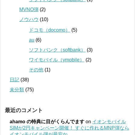
MVNO弾
(2)
ノウハウ
(10)
ドコモ（docomo）
(5)
au
(6)
ソフトバンク（softbank）
(3)
ワイモバイル（ymobile）
(2)
その他
(1)
日記
(38)
未分類
(75)
最近のコメント
ahamo の特典に目がくらんでます
on
イオンモバイル
SIMが2円キャンペーン開催！ すぐに作れるMNP弾なら
イオンモバイル弾が最安か