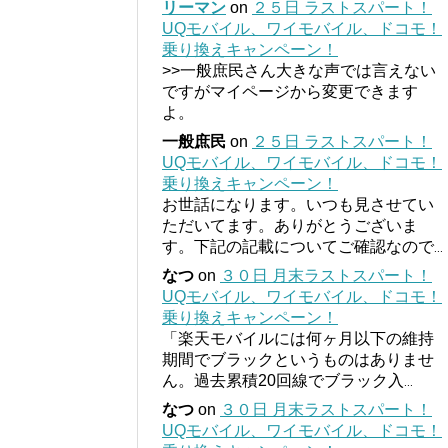
リーマン
on
２５日 ラストスパート！
UQモバイル、ワイモバイル、ドコモ！
乗り換えキャンペーン！
>>一般庶民さん大きな声では言えない
ですがマイページから変更できます
よ。
一般庶民
on
２５日 ラストスパート！
UQモバイル、ワイモバイル、ドコモ！
乗り換えキャンペーン！
お世話になります。いつも見させてい
ただいてます。ありがとうございま
す。下記の記載についてご確認なので
...
なつ
on
３０日 月末ラストスパート！
UQモバイル、ワイモバイル、ドコモ！
乗り換えキャンペーン！
「楽天モバイルには何ヶ月以下の維持
期間でブラックというものはありませ
ん。過去累積20回線でブラック入
...
なつ
on
３０日 月末ラストスパート！
UQモバイル、ワイモバイル、ドコモ！