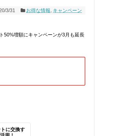
20/3/31
お得な情報
,
キャンペーン
ント50%増額にキャンペーンが3月も延長
！
イントに交換す
を活用！