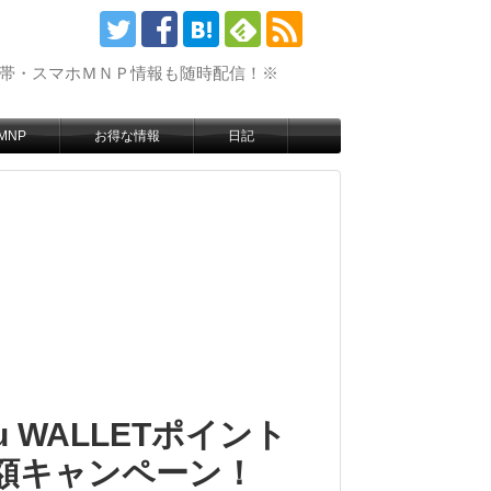
携帯・スマホＭＮＰ情報も随時配信！※
MNP
お得な情報
日記
 WALLETポイント
増額キャンペーン！