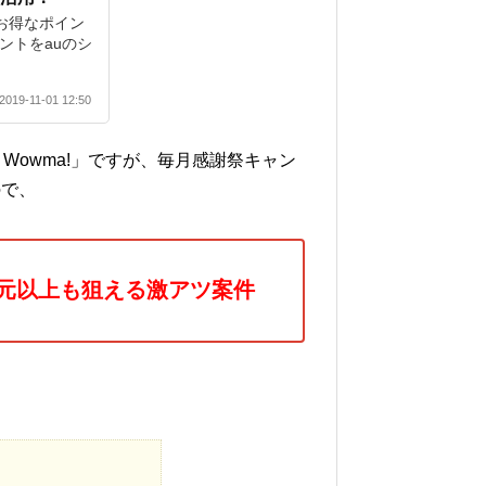
「お得なポイン
イントをauのシ
2019-11-01 12:50
 Wowma!」ですが、毎月感謝祭キャン
ので、
還元以上も狙える激アツ案件