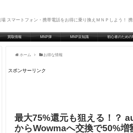
場 スマートフォン・携帯電話をお得に乗り換えＭＮＰしよう！ 
買取情報
MNP弾
MNP豆知識
初心者のための
ホーム
お得な情報
スポンサーリンク
最大75%還元も狙える！？ au
からWowmaへ交換で50%