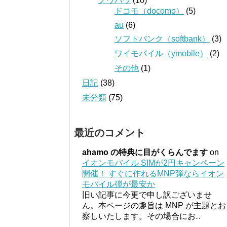
ノウハウ
(10)
ドコモ（docomo）
(5)
au
(6)
ソフトバンク（softbank）
(3)
ワイモバイル（ymobile）
(2)
その他
(1)
日記
(38)
未分類
(75)
最近のコメント
ahamo の特典に目がくらんでます
on
イオンモバイル SIMが2円キャンペーン
開催！ すぐに作れるMNP弾ならイオン
モバイル弾が最安か
旧い記事に今更で申し訳ございませ
ん。本ページの趣旨は MNP が主題とお
察しいたします。その場合にお
...