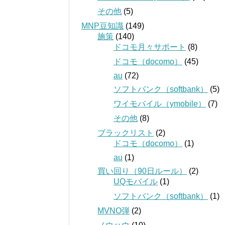
その他
(5)
MNP豆知識
(149)
施策
(140)
ドコモ月々サポート
(8)
ドコモ（docomo）
(45)
au
(72)
ソフトバンク（softbank）
(5)
ワイモバイル（ymobile）
(7)
その他
(8)
ブラックリスト
(2)
ドコモ（docomo）
(1)
au
(1)
買い回り（90日ルール）
(2)
UQモバイル
(1)
ソフトバンク（softbank）
(1)
MVNO弾
(2)