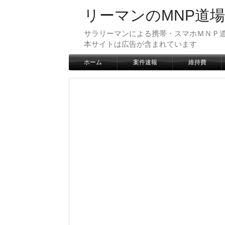
リーマンのMNP道場
サラリーマンによる携帯・スマホＭＮＰ道
本サイトは広告が含まれています
ホーム
案件速報
維持費