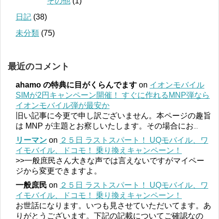
その他
(1)
日記
(38)
未分類
(75)
最近のコメント
ahamo の特典に目がくらんでます
on
イオンモバイル
SIMが2円キャンペーン開催！ すぐに作れるMNP弾なら
イオンモバイル弾が最安か
旧い記事に今更で申し訳ございません。本ページの趣旨
は MNP が主題とお察しいたします。その場合にお
...
リーマン
on
２５日 ラストスパート！ UQモバイル、ワ
イモバイル、ドコモ！ 乗り換えキャンペーン！
>>一般庶民さん大きな声では言えないですがマイペー
ジから変更できますよ。
一般庶民
on
２５日 ラストスパート！ UQモバイル、ワ
イモバイル、ドコモ！ 乗り換えキャンペーン！
お世話になります。いつも見させていただいてます。あ
りがとうございます。下記の記載についてご確認なの