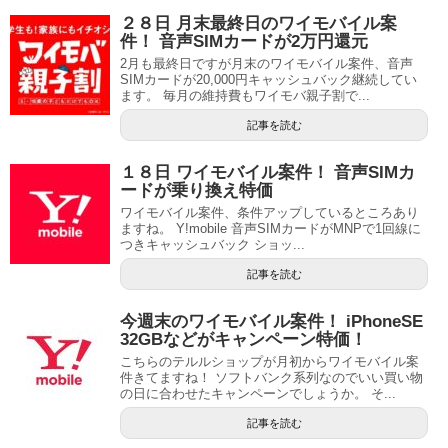
２８日 月末最終日のワイモバイル案
件！ 音声SIMカードが2万円還元
2月も最終日ですが月末のワイモバイル案件、音声
SIMカードが20,000円キャッシュバック継続してい
ます。 毎月の維持費もワイモバ親子割で...
記事を読む
１８日 ワイモバイル案件！ 音声SIMカ
ードが乗り換え特価
ワイモバイル案件、条件アップしているところあり
ますね。 Y!mobile 音声SIMカードがMNPで1回線に
つきキャッシュバック ショッ...
記事を読む
今週末のワイモバイル案件！ iPhoneSE
32GBなどがキャンペーン特価！
こちらのテルルショップが月初からワイモバイル案
件きてますね！ ソフトバンク系列なのでいい買い物
の日に合わせたキャンペーンでしょうか。 そ...
記事を読む