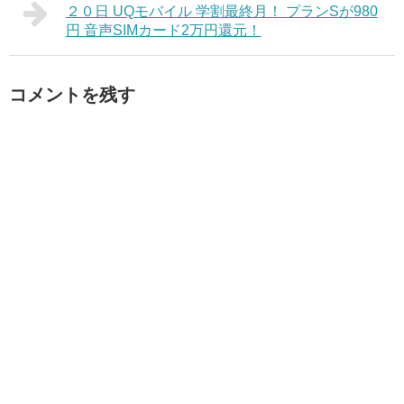
２０日 UQモバイル 学割最終月！ プランSが980
円 音声SIMカード2万円還元！
コメントを残す