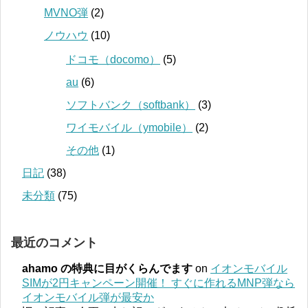
MVNO弾
(2)
ノウハウ
(10)
ドコモ（docomo）
(5)
au
(6)
ソフトバンク（softbank）
(3)
ワイモバイル（ymobile）
(2)
その他
(1)
日記
(38)
未分類
(75)
最近のコメント
ahamo の特典に目がくらんでます
on
イオンモバイル
SIMが2円キャンペーン開催！ すぐに作れるMNP弾なら
イオンモバイル弾が最安か