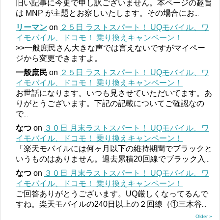
旧い記事に今更で申し訳ございません。本ページの趣旨
は MNP が主題とお察しいたします。その場合にお
...
リーマン
on
２５日 ラストスパート！ UQモバイル、ワ
イモバイル、ドコモ！ 乗り換えキャンペーン！
>>一般庶民さん大きな声では言えないですがマイペー
ジから変更できますよ。
一般庶民
on
２５日 ラストスパート！ UQモバイル、ワ
イモバイル、ドコモ！ 乗り換えキャンペーン！
お世話になります。いつも見させていただいてます。あ
りがとうございます。下記の記載についてご確認なの
で
...
なつ
on
３０日 月末ラストスパート！ UQモバイル、ワ
イモバイル、ドコモ！ 乗り換えキャンペーン！
「楽天モバイルには何ヶ月以下の維持期間でブラックと
いうものはありません。過去累積20回線でブラック入
...
なつ
on
３０日 月末ラストスパート！ UQモバイル、ワ
イモバイル、ドコモ！ 乗り換えキャンペーン！
ご回答ありがとうございます。UQ厳しくなってるんで
すね。楽天モバイルの240日以上の２回線（①三木谷
...
Older »