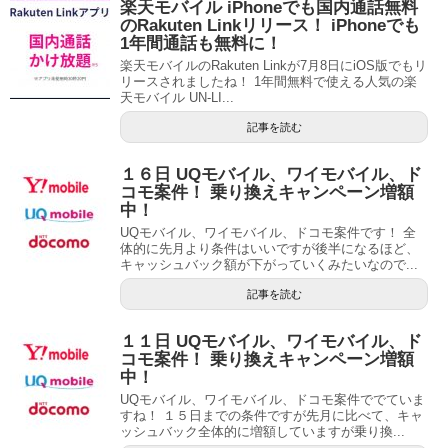
楽天モバイル iPhoneでも国内通話無料
のRakuten Linkリリース！ iPhoneでも
1年間通話も無料に！
楽天モバイルのRakuten Linkが7月8日にiOS版でもリ
リースされましたね！ 1年間無料で使える人気の楽
天モバイル UN-LI...
記事を読む
１６日 UQモバイル、ワイモバイル、ド
コモ案件！ 乗り換えキャンペーン増額
中！
UQモバイル、ワイモバイル、ドコモ案件です！ 全
体的に先月より条件はいいですが後半になるほど、
キャッシュバック額が下がっていくみたいなので...
記事を読む
１１日 UQモバイル、ワイモバイル、ド
コモ案件！ 乗り換えキャンペーン増額
中！
UQモバイル、ワイモバイル、ドコモ案件ででていま
すね！ １５日までの条件ですが先月に比べて、キャ
ッシュバック全体的に増額していますが乗り換...