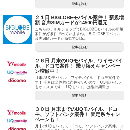
記事を読む
２１日 BIGLOBEモバイル案件！ 新規増
額 音声SIMカードが14500円還元
こちらのテルルショップでBIGLOBEモバイルの新規
案件が好条件で出ていますね。 BIGLOBEモバイル
音声SIMカードが新規で14,5...
記事を読む
２６日 月末のUQモバイル、ワイモバイ
ル、ドコモ案件！ 乗り換えキャンペー
ン増額中！
月末のUQモバイル、ワイモバイル、ドコモ案件で
す！ 今月は全体的に条件がいいので、UQモバイル
もオススメです！ UQモバイルは維持期間は...
記事を読む
３０日 月末までのUQモバイル、ドコ
モ、ソフトバンク案件！ 固定系キャン
ペーンも！
月末のUQモバイル、ドコモ、ソフトバンク案件、３