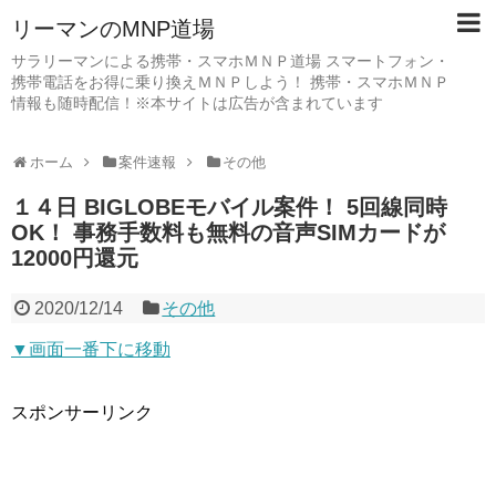
リーマンのMNP道場
サラリーマンによる携帯・スマホＭＮＰ道場 スマートフォン・
携帯電話をお得に乗り換えＭＮＰしよう！ 携帯・スマホＭＮＰ
情報も随時配信！※本サイトは広告が含まれています
ホーム
案件速報
その他
１４日 BIGLOBEモバイル案件！ 5回線同時
OK！ 事務手数料も無料の音声SIMカードが
12000円還元
2020/12/14
その他
▼画面一番下に移動
スポンサーリンク