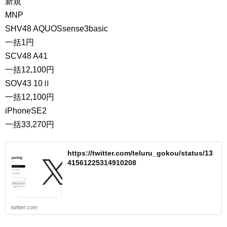
新規
MNP
SHV48 AQUOSsense3basic
一括1円
SCV48 A41
一括12,100円
SOV43 10Ⅱ
一括12,100円
iPhoneSE2
一括33,270円
https://twitter.com/teluru_gokou/status/13
41561225314910208
twitter.com