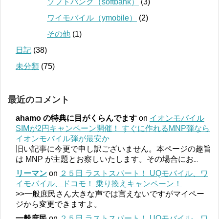
ソフトバンク（softbank）
(3)
ワイモバイル（ymobile）
(2)
その他
(1)
日記
(38)
未分類
(75)
最近のコメント
ahamo の特典に目がくらんでます
on
イオンモバイル
SIMが2円キャンペーン開催！ すぐに作れるMNP弾なら
イオンモバイル弾が最安か
旧い記事に今更で申し訳ございません。本ページの趣旨
は MNP が主題とお察しいたします。その場合にお
...
リーマン
on
２５日 ラストスパート！ UQモバイル、ワ
イモバイル、ドコモ！ 乗り換えキャンペーン！
>>一般庶民さん大きな声では言えないですがマイペー
ジから変更できますよ。
一般庶民
on
２５日 ラストスパート！ UQモバイル、ワ