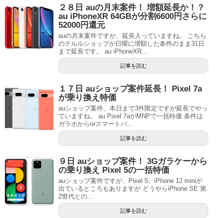
２８日 auの月末案件！ 増額延長か！？
au iPhoneXR 64GBが分割6600円さらに
52000円還元
auの月末案件ですが、延長入っていますね。 こちら
のテルルショップが日曜に増額した条件のまま31日
まで延長です。 au iPhoneXR...
記事を読む
１７日 auショップ案件延長！ Pixel 7a
が乗り換え特価
auショップ案件、本日まで3件限定ですが延長でやっ
ていますね。 au Pixel 7aがMNPで一括特価 条件は
ガラホからorスマートバ...
記事を読む
９日 auショップ案件！ 3Gガラケーから
の乗り換え Pixel 5の一括特価
auショップ案件ですが、Pixel 5、iPhone 12 miniが
出ているところもありますが どうやらiPhone SE 第
2世代との...
記事を読む