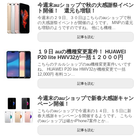
今週末auショップで秋の大感謝祭イベン
ト開催！ 還元も増額！
今週末の２９日、３０日はこちらのauショップで秋
の大感謝祭イベントが開催のようです。 MNPの還元
も増額のようですのですね。 他にも機種...
記事を読む
１９日 auの機種変更案件！ HUAWEI
P20 lite HWV32が一括１２０００円
こちらのテルルショップのau機種変更案件いいです
ね。 HUAWEI P20 lite HWV32が機種変更で一括
12,000円 有料コン...
記事を読む
今週末のauショップで新春大感謝キャン
ペーン開催！
こちらのauショップで今週末の１４日、１５日に新
春大感謝キャンペーンを開催するようです。 こちら
のauショップは確かiPhone7案件とか...
記事を読む