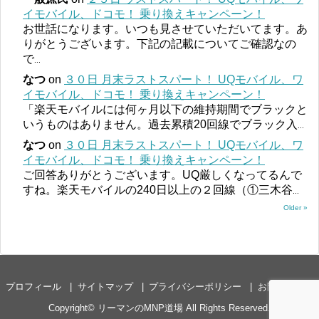
イモバイル、ドコモ！ 乗り換えキャンペーン！
お世話になります。いつも見させていただいてます。あ
りがとうございます。下記の記載についてご確認なの
で
...
なつ
on
３０日 月末ラストスパート！ UQモバイル、ワ
イモバイル、ドコモ！ 乗り換えキャンペーン！
「楽天モバイルには何ヶ月以下の維持期間でブラックと
いうものはありません。過去累積20回線でブラック入
...
なつ
on
３０日 月末ラストスパート！ UQモバイル、ワ
イモバイル、ドコモ！ 乗り換えキャンペーン！
ご回答ありがとうございます。UQ厳しくなってるんで
すね。楽天モバイルの240日以上の２回線（①三木谷
...
Older »
プロフィール
サイトマップ
プライバシーポリシー
お問い合わせ
Copyright©
リーマンのMNP道場
All Rights Reserved.