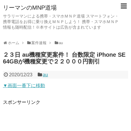
リーマンのMNP道場
サラリーマンによる携帯・スマホＭＮＰ道場 スマートフォン・
携帯電話をお得に乗り換えＭＮＰしよう！ 携帯・スマホＭＮＰ
情報も随時配信！※本サイトは広告が含まれています
ホーム
案件速報
au
２３日 au機種変更案件！ 台数限定 iPhone SE
64GBが機種変更で２２０００円割引
2020/12/23
au
▼画面一番下に移動
スポンサーリンク