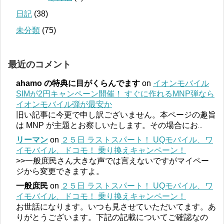
日記
(38)
未分類
(75)
最近のコメント
ahamo の特典に目がくらんでます
on
イオンモバイル
SIMが2円キャンペーン開催！ すぐに作れるMNP弾なら
イオンモバイル弾が最安か
旧い記事に今更で申し訳ございません。本ページの趣旨
は MNP が主題とお察しいたします。その場合にお
...
リーマン
on
２５日 ラストスパート！ UQモバイル、ワ
イモバイル、ドコモ！ 乗り換えキャンペーン！
>>一般庶民さん大きな声では言えないですがマイペー
ジから変更できますよ。
一般庶民
on
２５日 ラストスパート！ UQモバイル、ワ
イモバイル、ドコモ！ 乗り換えキャンペーン！
お世話になります。いつも見させていただいてます。あ
りがとうございます。下記の記載についてご確認なの