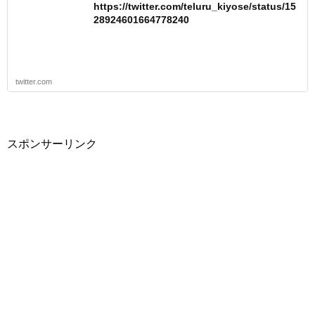
https://twitter.com/teluru_kiyose/status/15
28924601664778240
twitter.com
スポンサーリンク