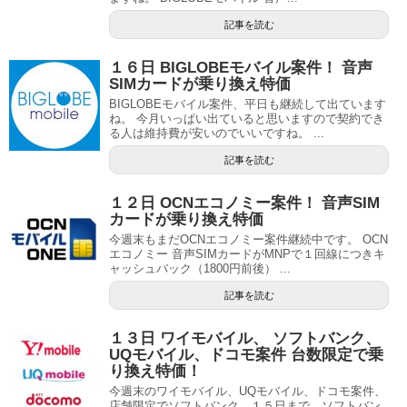
記事を読む
１６日 BIGLOBEモバイル案件！ 音声
SIMカードが乗り換え特価
BIGLOBEモバイル案件、平日も継続して出ています
ね。 今月いっぱい出ていると思いますので契約でき
る人は維持費が安いのでいいですね。 ...
記事を読む
１２日 OCNエコノミー案件！ 音声SIM
カードが乗り換え特価
今週末もまだOCNエコノミー案件継続中です。 OCN
エコノミー 音声SIMカードがMNPで１回線につきキ
ャッシュバック（1800円前後） ...
記事を読む
１３日 ワイモバイル、 ソフトバンク、
UQモバイル、ドコモ案件 台数限定で乗
り換え特価！
今週末のワイモバイル、UQモバイル、ドコモ案件、
店舗限定でソフトバンク、１５日まで、ソフトバン