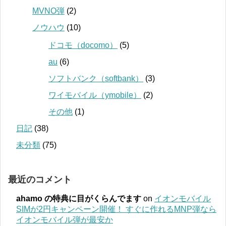
MVNO弾
(2)
ノウハウ
(10)
ドコモ（docomo）
(5)
au
(6)
ソフトバンク（softbank）
(3)
ワイモバイル（ymobile）
(2)
その他
(1)
日記
(38)
未分類
(75)
最近のコメント
ahamo の特典に目がくらんでます
on
イオンモバイル
SIMが2円キャンペーン開催！ すぐに作れるMNP弾なら
イオンモバイル弾が最安か