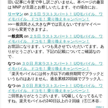
旧い記事に今更で申し訳ございません。本ページの趣旨
は MNP が主題とお察しいたします。その場合にお
...
リーマン
on
２５日 ラストスパート！ UQモバイル、ワ
イモバイル、ドコモ！ 乗り換えキャンペーン！
>>一般庶民さん大きな声では言えないですがマイペー
ジから変更できますよ。
一般庶民
on
２５日 ラストスパート！ UQモバイル、ワ
イモバイル、ドコモ！ 乗り換えキャンペーン！
お世話になります。いつも見させていただいてます。あ
りがとうございます。下記の記載についてご確認なの
で
...
なつ
on
３０日 月末ラストスパート！ UQモバイル、ワ
イモバイル、ドコモ！ 乗り換えキャンペーン！
「楽天モバイルには何ヶ月以下の維持期間でブラックと
いうものはありません。過去累積20回線でブラック入
...
なつ
on
３０日 月末ラストスパート！ UQモバイル、ワ
イモバイル、ドコモ！ 乗り換えキャンペーン！
ご回答ありがとうございます。UQ厳しくなってるんで
すね。楽天モバイルの240日以上の２回線（①三木谷
...
Older »