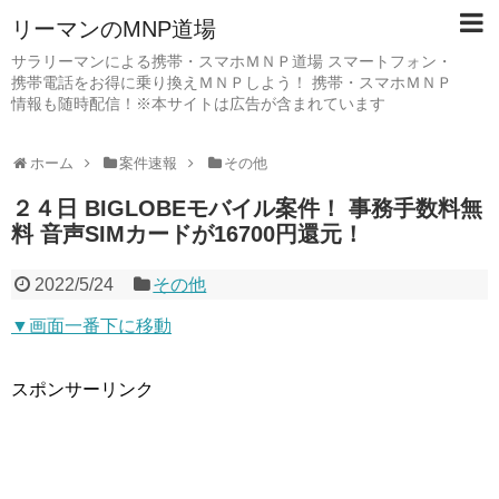
リーマンのMNP道場
サラリーマンによる携帯・スマホＭＮＰ道場 スマートフォン・
携帯電話をお得に乗り換えＭＮＰしよう！ 携帯・スマホＭＮＰ
情報も随時配信！※本サイトは広告が含まれています
ホーム
案件速報
その他
２４日 BIGLOBEモバイル案件！ 事務手数料無
料 音声SIMカードが16700円還元！
2022/5/24
その他
▼画面一番下に移動
スポンサーリンク