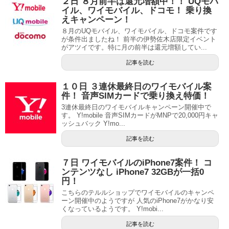
２日 ８月前半は還元増額中！！ UQモバ
イル、ワイモバイル、ドコモ！ 乗り換
えキャンペーン！
８月のUQモバイル、ワイモバイル、ドコモ案件です
が条件出ましたね！ 前半の伊勢佐木店限定イベント
がアツイです。特に月の前半は還元増額してい...
記事を読む
１０日 ３連休最終日のワイモバイル案
件！ 音声SIMカードで乗り換え特価！
3連休最終日のワイモバイルキャンペーン開催中で
す。 Y!mobile 音声SIMカードがMNPで20,000円キャ
ッシュバック Y!mo...
記事を読む
７日 ワイモバイルのiPhone7案件！ コ
ンテンツなし iPhone7 32GBが一括0
円！
こちらのテルルショップでワイモバイルのキャンペ
ーン開催中のようですが 人気のiPhone7がかなり安
くなっているようです。 Y!mobi...
記事を読む