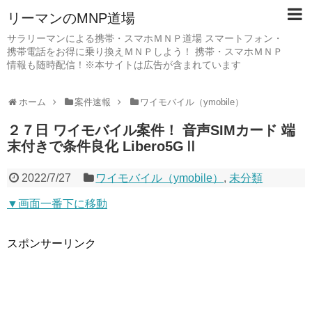
リーマンのMNP道場
サラリーマンによる携帯・スマホＭＮＰ道場 スマートフォン・
携帯電話をお得に乗り換えＭＮＰしよう！ 携帯・スマホＭＮＰ
情報も随時配信！※本サイトは広告が含まれています
ホーム
案件速報
ワイモバイル（ymobile）
２７日 ワイモバイル案件！ 音声SIMカード 端
末付きで条件良化 Libero5GⅡ
2022/7/27
ワイモバイル（ymobile）
,
未分類
▼画面一番下に移動
スポンサーリンク