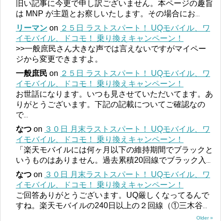
旧い記事に今更で申し訳ございません。本ページの趣旨
は MNP が主題とお察しいたします。その場合にお
...
リーマン
on
２５日 ラストスパート！ UQモバイル、ワ
イモバイル、ドコモ！ 乗り換えキャンペーン！
>>一般庶民さん大きな声では言えないですがマイペー
ジから変更できますよ。
一般庶民
on
２５日 ラストスパート！ UQモバイル、ワ
イモバイル、ドコモ！ 乗り換えキャンペーン！
お世話になります。いつも見させていただいてます。あ
りがとうございます。下記の記載についてご確認なの
で
...
なつ
on
３０日 月末ラストスパート！ UQモバイル、ワ
イモバイル、ドコモ！ 乗り換えキャンペーン！
「楽天モバイルには何ヶ月以下の維持期間でブラックと
いうものはありません。過去累積20回線でブラック入
...
なつ
on
３０日 月末ラストスパート！ UQモバイル、ワ
イモバイル、ドコモ！ 乗り換えキャンペーン！
ご回答ありがとうございます。UQ厳しくなってるんで
すね。楽天モバイルの240日以上の２回線（①三木谷
...
Older »