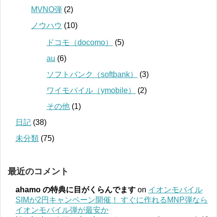
MVNO弾
(2)
ノウハウ
(10)
ドコモ（docomo）
(5)
au
(6)
ソフトバンク（softbank）
(3)
ワイモバイル（ymobile）
(2)
その他
(1)
日記
(38)
未分類
(75)
最近のコメント
ahamo の特典に目がくらんでます
on
イオンモバイル
SIMが2円キャンペーン開催！ すぐに作れるMNP弾なら
イオンモバイル弾が最安か