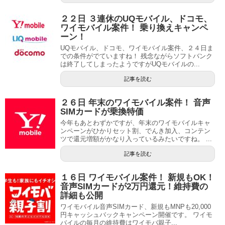
２２日 ３連休のUQモバイル、ドコモ、
ワイモバイル案件！ 乗り換えキャンペ
ーン！
UQモバイル、ドコモ、ワイモバイル案件、２４日ま
での条件がでていますね！ 残念ながらソフトバンク
は終了してしまったようですがUQモバイルの...
記事を読む
２６日 年末のワイモバイル案件！ 音声
SIMカードが乗換特価
今年もあとわずかですが、年末のワイモバイルキャ
ンペーンがひかりセット割、でんき加入、コンテン
ツで還元増額がかなり入っているみたいですね。 ...
記事を読む
１６日 ワイモバイル案件！ 新規もOK！
音声SIMカードが2万円還元！維持費の
詳細も公開
ワイモバイル音声SIMカード、新規もMNPも20,000
円キャッシュバックキャンペーン開催です。 ワイモ
バイルの毎月の維持費はワイモバ親子...