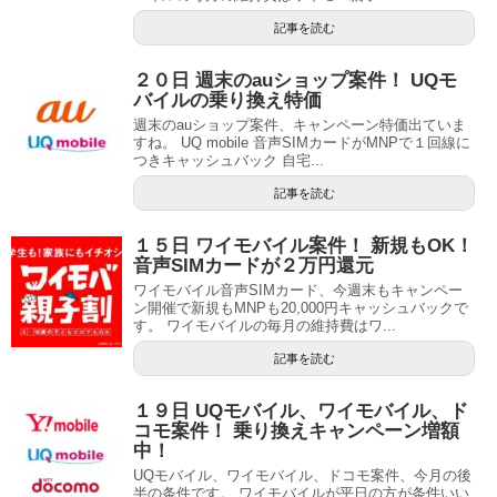
記事を読む
２０日 週末のauショップ案件！ UQモ
バイルの乗り換え特価
週末のauショップ案件、キャンペーン特価出ていま
すね。 UQ mobile 音声SIMカードがMNPで１回線に
つきキャッシュバック 自宅...
記事を読む
１５日 ワイモバイル案件！ 新規もOK！
音声SIMカードが２万円還元
ワイモバイル音声SIMカード、今週末もキャンペー
ン開催で新規もMNPも20,000円キャッシュバックで
す。 ワイモバイルの毎月の維持費はワ...
記事を読む
１９日 UQモバイル、ワイモバイル、ド
コモ案件！ 乗り換えキャンペーン増額
中！
UQモバイル、ワイモバイル、ドコモ案件、今月の後
半の条件です。 ワイモバイルが平日の方が条件いい