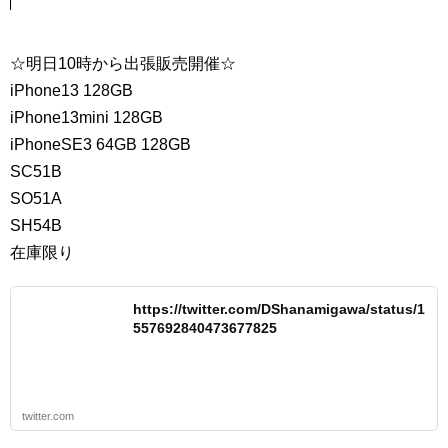
☆明日10時から出張販売開催☆
iPhone13 128GB
iPhone13mini 128GB
iPhoneSE3 64GB 128GB
SC51B
SO51A
SH54B
在庫限り
https://twitter.com/DShanamigawa/status/1
557692840473677825
twitter.com