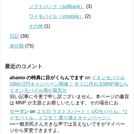
ソフトバンク（softbank）
(3)
ワイモバイル（ymobile）
(2)
その他
(1)
日記
(38)
未分類
(75)
最近のコメント
ahamo の特典に目がくらんでます
on
イオンモバイル
SIMが2円キャンペーン開催！ すぐに作れるMNP弾なら
イオンモバイル弾が最安か
旧い記事に今更で申し訳ございません。本ページの趣旨
は MNP が主題とお察しいたします。その場合にお
...
リーマン
on
２５日 ラストスパート！ UQモバイル、ワ
イモバイル、ドコモ！ 乗り換えキャンペーン！
>>一般庶民さん大きな声では言えないですがマイペー
ジから変更できますよ。