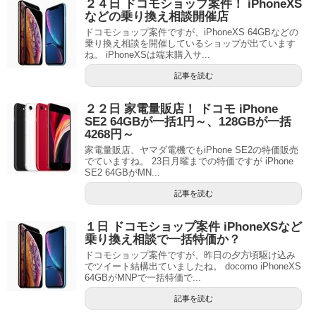
２４日 ドコモショップ案件！ iPhoneXS
などの乗り換え相談開催店
ドコモショップ案件ですが、iPhoneXS 64GBなどの
乗り換え相談を開催しているショップが出ています
ね。 iPhoneXSは端末購入サ...
記事を読む
２２日 家電量販店！ ドコモ iPhone
SE2 64GBが一括1円～、128GBが一括
4268円～
家電量販店、ヤマダ電機でもiPhone SE2の特価販売
でていますね。 23日月曜までの特価ですが iPhone
SE2 64GBがMN...
記事を読む
１日 ドコモショップ案件 iPhoneXSなど
乗り換え相談で一括特価か？
ドコモショップ案件ですが、昨日の夕方頃駆け込み
でツイート結構出ていましたね。 docomo iPhoneXS
64GBがMNPで一括特価で...
記事を読む