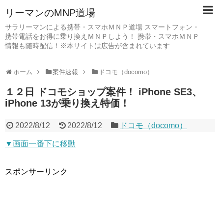
リーマンのMNP道場
サラリーマンによる携帯・スマホＭＮＰ道場 スマートフォン・
携帯電話をお得に乗り換えＭＮＰしよう！ 携帯・スマホＭＮＰ
情報も随時配信！※本サイトは広告が含まれています
ホーム
案件速報
ドコモ（docomo）
１２日 ドコモショップ案件！ iPhone SE3、
iPhone 13が乗り換え特価！
2022/8/12
2022/8/12
ドコモ（docomo）
▼画面一番下に移動
スポンサーリンク