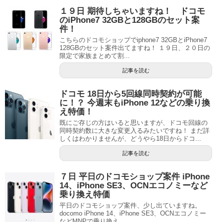
１９日 期待しちゃいますね！ ドコモ
のiPhone7 32GBと128GBのセット案
件！
こちらのドコモショップでiphone7 32GBとiPhone7
128GBのセット案件出てますね！ １９日、２０日の
限定で家族まとめて割...
記事を読む
ドコモ 18日から5回線同時契約が可能
に！？ 今週末もiPhone 12などの乗り換
え特価！
既にご存じの方はいると思いますが、ドコモ回線の
同時契約数に大きな変更入るみたいですね！ まだ詳
しくはわかりませんが、どうやら18日からドコ...
記事を読む
７日 平日のドコモショップ案件 iPhone
14、iPhone SE3、OCNエコノミーなど
乗り換え特価
平日のドコモショップ案件、少し出ていますね。
docomo iPhone 14、iPhone SE3、OCNエコノミー
などMNPで乗り換え...