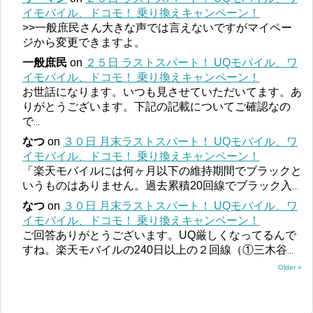
イモバイル、ドコモ！ 乗り換えキャンペーン！
>>一般庶民さん大きな声では言えないですがマイペー
ジから変更できますよ。
一般庶民
on
２５日 ラストスパート！ UQモバイル、ワ
イモバイル、ドコモ！ 乗り換えキャンペーン！
お世話になります。いつも見させていただいてます。あ
りがとうございます。下記の記載についてご確認なの
で
...
なつ
on
３０日 月末ラストスパート！ UQモバイル、ワ
イモバイル、ドコモ！ 乗り換えキャンペーン！
「楽天モバイルには何ヶ月以下の維持期間でブラックと
いうものはありません。過去累積20回線でブラック入
...
なつ
on
３０日 月末ラストスパート！ UQモバイル、ワ
イモバイル、ドコモ！ 乗り換えキャンペーン！
ご回答ありがとうございます。UQ厳しくなってるんで
すね。楽天モバイルの240日以上の２回線（①三木谷
...
Older »