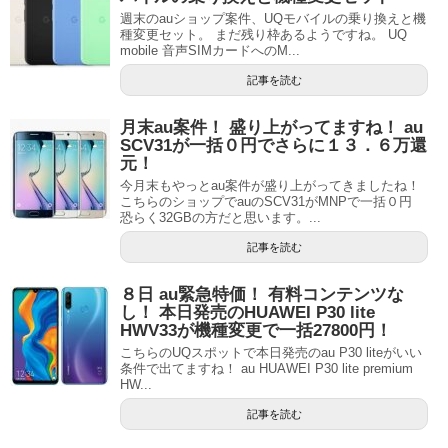
週末のauショップ案件、UQモバイルの乗り換えと機
種変更セット。 まだ残り枠あるようですね。 UQ
mobile 音声SIMカードへのM...
記事を読む
月末au案件！ 盛り上がってますね！ au
SCV31が一括０円でさらに１３．６万還
元！
今月末もやっとau案件が盛り上がってきましたね！
こちらのショップでauのSCV31がMNPで一括０円
恐らく32GBの方だと思います。...
記事を読む
８日 au緊急特価！ 有料コンテンツな
し！ 本日発売のHUAWEI P30 lite
HWV33が機種変更で一括27800円！
こちらのUQスポットで本日発売のau P30 liteがいい
条件で出てますね！ au HUAWEI P30 lite premium
HW...
記事を読む