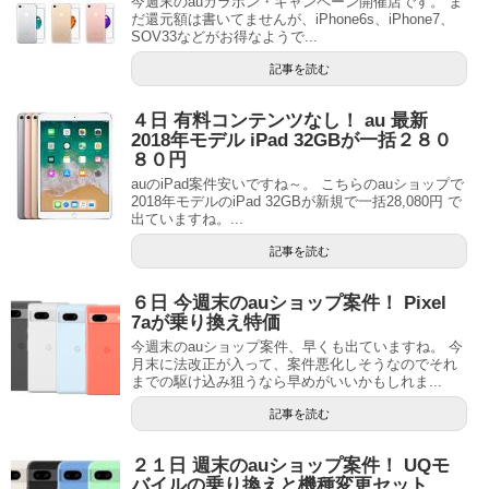
今週末のauガラポン・キャンペーン開催店です。 ま
だ還元額は書いてませんが、iPhone6s、iPhone7、
SOV33などがお得なようで...
記事を読む
４日 有料コンテンツなし！ au 最新
2018年モデル iPad 32GBが一括２８０
８０円
auのiPad案件安いですね～。 こちらのauショップで
2018年モデルのiPad 32GBが新規で一括28,080円 で
出ていますね。...
記事を読む
６日 今週末のauショップ案件！ Pixel
7aが乗り換え特価
今週末のauショップ案件、早くも出ていますね。 今
月末に法改正が入って、案件悪化しそうなのでそれ
までの駆け込み狙うなら早めがいいかもしれま...
記事を読む
２１日 週末のauショップ案件！ UQモ
バイルの乗り換えと機種変更セット