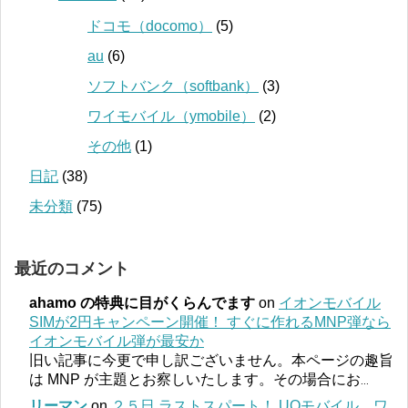
ドコモ（docomo）
(5)
au
(6)
ソフトバンク（softbank）
(3)
ワイモバイル（ymobile）
(2)
その他
(1)
日記
(38)
未分類
(75)
最近のコメント
ahamo の特典に目がくらんでます
on
イオンモバイル
SIMが2円キャンペーン開催！ すぐに作れるMNP弾なら
イオンモバイル弾が最安か
旧い記事に今更で申し訳ございません。本ページの趣旨
は MNP が主題とお察しいたします。その場合にお
...
リーマン
on
２５日 ラストスパート！ UQモバイル、ワ