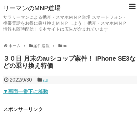
リーマンのMNP道場
サラリーマンによる携帯・スマホＭＮＰ道場 スマートフォン・
携帯電話をお得に乗り換えＭＮＰしよう！ 携帯・スマホＭＮＰ
情報も随時配信！※本サイトは広告が含まれています
ホーム
案件速報
au
３０日 月末のauショップ案件！ iPhone SE3な
どの乗り換え特価
2022/9/30
au
▼画面一番下に移動
スポンサーリンク