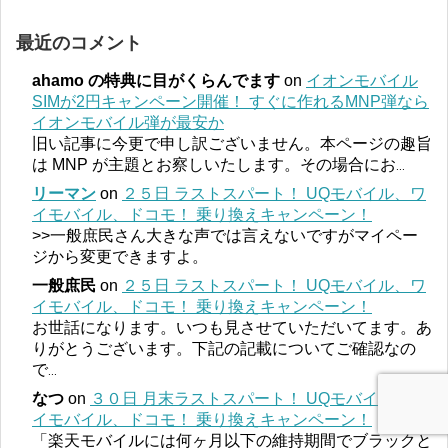
最近のコメント
ahamo の特典に目がくらんでます
on
イオンモバイル
SIMが2円キャンペーン開催！ すぐに作れるMNP弾なら
イオンモバイル弾が最安か
旧い記事に今更で申し訳ございません。本ページの趣旨
は MNP が主題とお察しいたします。その場合にお
...
リーマン
on
２５日 ラストスパート！ UQモバイル、ワ
イモバイル、ドコモ！ 乗り換えキャンペーン！
>>一般庶民さん大きな声では言えないですがマイペー
ジから変更できますよ。
一般庶民
on
２５日 ラストスパート！ UQモバイル、ワ
イモバイル、ドコモ！ 乗り換えキャンペーン！
お世話になります。いつも見させていただいてます。あ
りがとうございます。下記の記載についてご確認なの
で
...
なつ
on
３０日 月末ラストスパート！ UQモバイル、ワ
イモバイル、ドコモ！ 乗り換えキャンペーン！
「楽天モバイルには何ヶ月以下の維持期間でブラックと