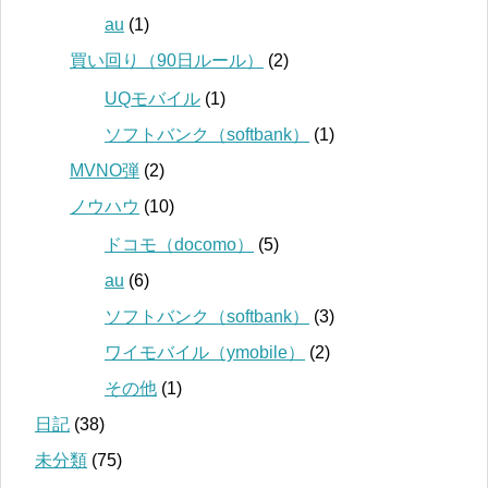
au
(1)
買い回り（90日ルール）
(2)
UQモバイル
(1)
ソフトバンク（softbank）
(1)
MVNO弾
(2)
ノウハウ
(10)
ドコモ（docomo）
(5)
au
(6)
ソフトバンク（softbank）
(3)
ワイモバイル（ymobile）
(2)
その他
(1)
日記
(38)
未分類
(75)