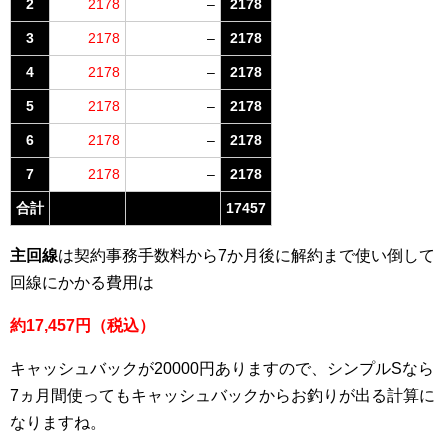
2
2178
–
2178
3
2178
–
2178
4
2178
–
2178
5
2178
–
2178
6
2178
–
2178
7
2178
–
2178
合計
17457
主回線
は契約事務手数料から7か月後に解約まで使い倒して
回線にかかる費用は
約17,457円（税込）
キャッシュバックが20000円ありますので、シンプルSなら
7ヵ月間使ってもキャッシュバックからお釣りが出る計算に
なりますね。