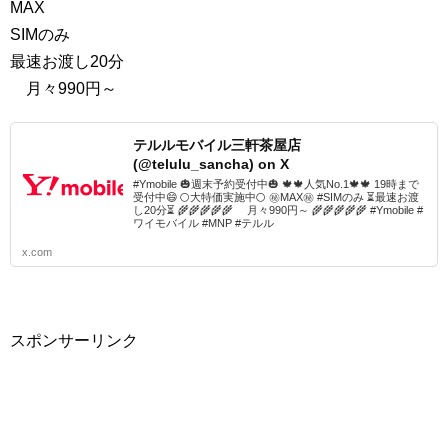
MAX
SIMのみ
最速お渡し20分
月々990円～
テルルモバイル三軒茶屋店
(@telulu_sancha) on X
#Ymobile 🎃週末予約受付中🎃 🍁🍁人気No.1🍁🍁 19時まで
受付中😄 🌕大特価実施中🌕 ㊙MAX㊙ #SIMのみ ⏳最速お渡
し20分⏳ 🌾🌾🌾🌾🌾 月々990円～ 🌾🌾🌾🌾🌾 #Ymobile #
ワイモバイル #MNP #テルル
x.com
スポンサーリンク