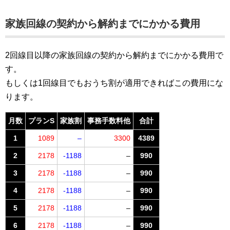
家族回線
の契約から解約までにかかる費用
2回線目以降の家族回線の契約から解約までにかかる費用で
す。
もしくは1回線目でもおうち割が適用できればこの費用にな
ります。
月数
プランS
家族割
事務手数料他
合計
1
1089
–
3300
4389
2
2178
-1188
–
990
3
2178
-1188
–
990
4
2178
-1188
–
990
5
2178
-1188
–
990
6
2178
-1188
–
990