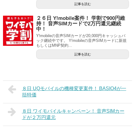
記事を読む
２６日 Y!mobile案件！ 学割で900円維
持！ 音声SIMカードで2万円還元継続
中！
Y!mobileの音声SIMカードが20,000円キャッシュバ
ック継続中です。 Y!mobileの音声SIMカードに新規
もしくはMNP契約...
記事を読む
８日 UQモバイルの機種変更案件！ BASIO4が一
括特価
８日 ワイモバイルキャンペーン！ 音声SIMカー
ドが２万円還元