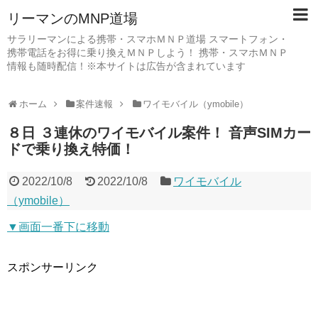
リーマンのMNP道場
サラリーマンによる携帯・スマホＭＮＰ道場 スマートフォン・
携帯電話をお得に乗り換えＭＮＰしよう！ 携帯・スマホＭＮＰ
情報も随時配信！※本サイトは広告が含まれています
ホーム
案件速報
ワイモバイル（ymobile）
８日 ３連休のワイモバイル案件！ 音声SIMカー
ドで乗り換え特価！
2022/10/8
2022/10/8
ワイモバイル
（ymobile）
▼画面一番下に移動
スポンサーリンク