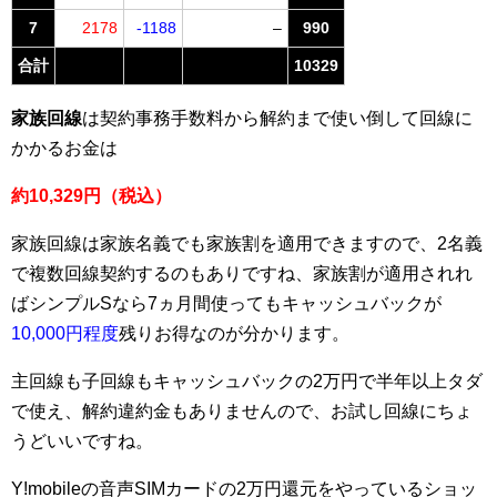
7
2178
-1188
–
990
合計
10329
家族回線
は契約事務手数料から解約まで使い倒して回線に
かかるお金は
約10,329円（税込）
家族回線は家族名義でも家族割を適用できますので、2名義
で複数回線契約するのもありですね、家族割が適用されれ
ばシンプルSなら7ヵ月間使ってもキャッシュバックが
10,000円程度
残りお得なのが分かります。
主回線も子回線もキャッシュバックの2万円で半年以上タダ
で使え、解約違約金もありませんので、お試し回線にちょ
うどいいですね。
Y!mobileの音声SIMカードの2万円還元をやっているショッ