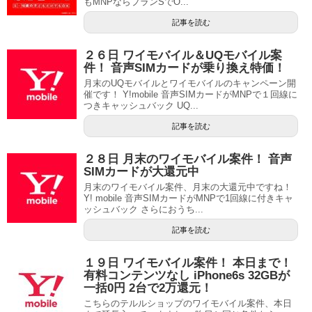
もMNPならプランSでO...
記事を読む
２６日 ワイモバイル＆UQモバイル案
件！ 音声SIMカードが乗り換え特価！
月末のUQモバイルとワイモバイルのキャンペーン開
催です！ Y!mobile 音声SIMカードがMNPで１回線に
つきキャッシュバック UQ...
記事を読む
２８日 月末のワイモバイル案件！ 音声
SIMカードが大還元中
月末のワイモバイル案件、月末の大還元中ですね！
Y! mobile 音声SIMカードがMNPで1回線に付きキャ
ッシュバック さらにおうち...
記事を読む
１９日 ワイモバイル案件！ 本日まで！
有料コンテンツなし iPhone6s 32GBが
一括0円 2台で2万還元！
こちらのテルルショップのワイモバイル案件、本日