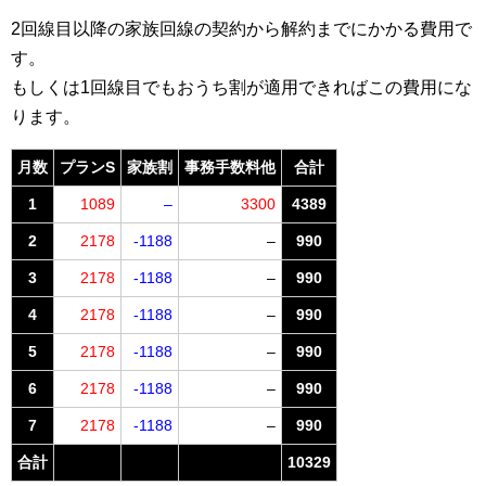
2回線目以降の家族回線の契約から解約までにかかる費用で
す。
もしくは1回線目でもおうち割が適用できればこの費用にな
ります。
月数
プランS
家族割
事務手数料他
合計
1
1089
–
3300
4389
2
2178
-1188
–
990
3
2178
-1188
–
990
4
2178
-1188
–
990
5
2178
-1188
–
990
6
2178
-1188
–
990
7
2178
-1188
–
990
合計
10329