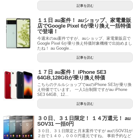
記事を読む
１１日 au案件！ auショップ、家電量販
店でGoogle Pixel 6が乗り換え一括特価
で登場！
今週末のau案件ですが、auショップ、家電量販店で
Google Pixel 6が乗り換え特価対象機種で出始めまし
たね！ au Google...
記事を読む
１７日 au案件！ iPhone SE3
64GB,128GBが乗り換え特価
こちらのテルルショップでauのiPhone SE3が乗り換
え特価でています。 一人1台制限ですがau iPhone
SE3 64GB、12...
記事を読む
３０日、３１日限定！ １４万還元！ au
SOV31 一括0円
３０日、３１日限定と月末案件ですが auのSOV31が
２台で１４０，０００円還元ですね。 事前予約など