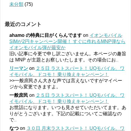
未分類
(75)
最近のコメント
ahamo の特典に目がくらんでます
on
イオンモバイル
SIMが2円キャンペーン開催！ すぐに作れるMNP弾なら
イオンモバイル弾が最安か
旧い記事に今更で申し訳ございません。本ページの趣旨
は MNP が主題とお察しいたします。その場合にお
...
リーマン
on
２５日 ラストスパート！ UQモバイル、ワ
イモバイル、ドコモ！ 乗り換えキャンペーン！
>>一般庶民さん大きな声では言えないですがマイペー
ジから変更できますよ。
一般庶民
on
２５日 ラストスパート！ UQモバイル、ワ
イモバイル、ドコモ！ 乗り換えキャンペーン！
お世話になります。いつも見させていただいてます。あ
りがとうございます。下記の記載についてご確認なの
で
...
なつ
on
３０日 月末ラストスパート！ UQモバイル、ワ