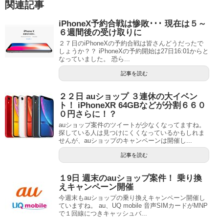
関連記事
iPhoneX予約合戦は惨敗･･･ 現在は５～
６週間後の受け取りに
２７日のiPhoneXの予約合戦は皆さんどうだったで
しょうか？？ iPhoneXの予約開始は27日16:01からと
なっていました。 恐ら...
記事を読む
２２日 auショップ ３連休の大イベン
ト！ iPhoneXR 64GBなどが分割６６０
０円さらに！？
auショップ案件のツイートが少なくなってますね。
探している人は見つけにくくなっているかもしれま
せんが、auショップのキャンペーンは開催し...
記事を読む
１9日 週末のauショップ案件！ 乗り換
えキャンペーン開催
今週末もauショップの乗り換えキャンペーン開催し
ていますね。 au、UQ mobile 音声SIMカードがMNP
で１回線につきキャッシュバ...