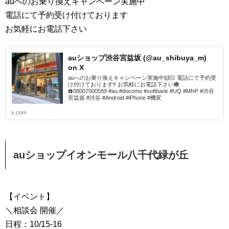
auへのお乗り換えキャンペーン実施中
電話にて予約受け付けております
お気軽にお電話下さい
auショップ渋谷宮益坂 (@au_shibuya_m)
on X
auへのお乗り換えキャンペーン実施中🙌🏻 電話にて予約受
け付けております‼︎ お気軽にお電話下さい🎃
☎️08007000589 #au #docomo #softbank #UQ #MNP #渋谷
宮益坂 #渋谷 #Android #iPhone #機変
x.com
auショップイオンモール八千代緑が丘
【イベント】
＼相談会 開催／
日程：10/15-16