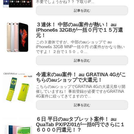
不要でしょうかね？？ 下取りiP...
記事を読む
３連休！ 中部のau案件が熱い！ au
iPhone6s 32GBが一括０円で１５万還
元！
この３連休ですが、中部のauショップで au
iPhone6s 32GB MNP一括０円 の案件がかなり熱い
ですよ！ ２台で１５０，０...
記事を読む
今週末のau案件！ au GRATINA 4Gがこ
ちらのauショップで大還元！
こちらのauショップでGRATINA 4Gの大還元祭り開
催していますね！ 事前登録が必要ですがGRATINA
4G案件に絞ってきてますので...
記事を読む
６日 平日のauタブレット案件！ au
QuaTab PX/PZ/01が一括0円でさらに１
６０００円還元！？