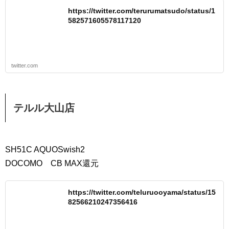
https://twitter.com/terurumatsudo/status/1
582571605578117120
twitter.com
テルル大山店
SH51C AQUOSwish2
DOCOMO CB MAX還元
https://twitter.com/teluruooyama/status/15
82566210247356416