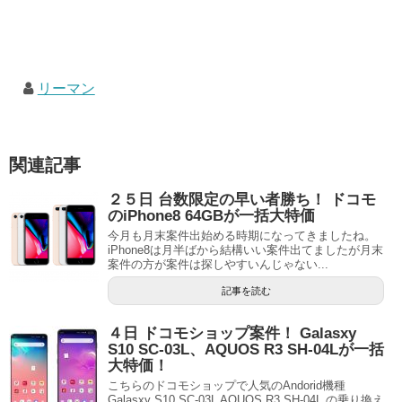
リーマン
関連記事
２５日 台数限定の早い者勝ち！ ドコモ
のiPhone8 64GBが一括大特価
今月も月末案件出始める時期になってきましたね。
iPhone8は月半ばから結構いい案件出てましたが月末
案件の方が案件は探しやすいんじゃない...
記事を読む
４日 ドコモショップ案件！ Galasxy
S10 SC-03L、AQUOS R3 SH-04Lが一括
大特価！
こちらのドコモショップで人気のAndorid機種
Galasxy S10 SC-03L AQUOS R3 SH-04L の乗り換え