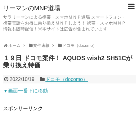
リーマンのMNP道場
サラリーマンによる携帯・スマホＭＮＰ道場 スマートフォン・
携帯電話をお得に乗り換えＭＮＰしよう！ 携帯・スマホＭＮＰ
情報も随時配信！※本サイトは広告が含まれています
ホーム
案件速報
ドコモ（docomo）
１９日 ドコモ案件！ AQUOS wish2 SH51Cが
乗り換え特価
2022/10/19
ドコモ（docomo）
▼画面一番下に移動
スポンサーリンク