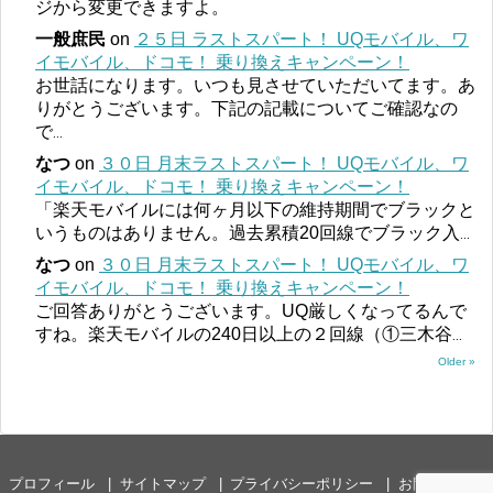
ジから変更できますよ。
一般庶民
on
２５日 ラストスパート！ UQモバイル、ワ
イモバイル、ドコモ！ 乗り換えキャンペーン！
お世話になります。いつも見させていただいてます。あ
りがとうございます。下記の記載についてご確認なの
で
...
なつ
on
３０日 月末ラストスパート！ UQモバイル、ワ
イモバイル、ドコモ！ 乗り換えキャンペーン！
「楽天モバイルには何ヶ月以下の維持期間でブラックと
いうものはありません。過去累積20回線でブラック入
...
なつ
on
３０日 月末ラストスパート！ UQモバイル、ワ
イモバイル、ドコモ！ 乗り換えキャンペーン！
ご回答ありがとうございます。UQ厳しくなってるんで
すね。楽天モバイルの240日以上の２回線（①三木谷
...
Older »
プロフィール
サイトマップ
プライバシーポリシー
お問い合わせ