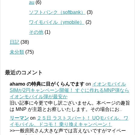
au
(6)
ソフトバンク（softbank）
(3)
ワイモバイル（ymobile）
(2)
その他
(1)
日記
(38)
未分類
(75)
最近のコメント
ahamo の特典に目がくらんでます
on
イオンモバイル
SIMが2円キャンペーン開催！ すぐに作れるMNP弾なら
イオンモバイル弾が最安か
旧い記事に今更で申し訳ございません。本ページの趣旨
は MNP が主題とお察しいたします。その場合にお
...
リーマン
on
２５日 ラストスパート！ UQモバイル、ワ
イモバイル、ドコモ！ 乗り換えキャンペーン！
>>一般庶民さん大きな声では言えないですがマイペー