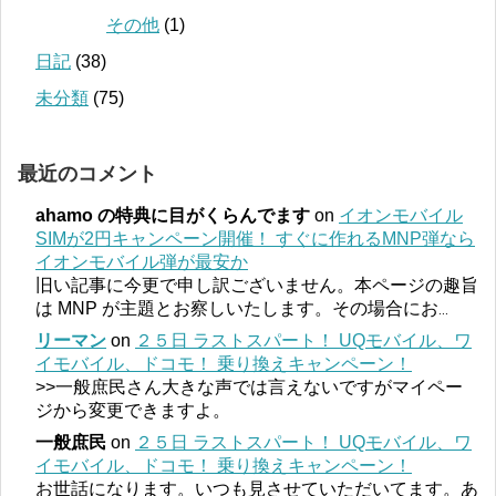
その他
(1)
日記
(38)
未分類
(75)
最近のコメント
ahamo の特典に目がくらんでます
on
イオンモバイル
SIMが2円キャンペーン開催！ すぐに作れるMNP弾なら
イオンモバイル弾が最安か
旧い記事に今更で申し訳ございません。本ページの趣旨
は MNP が主題とお察しいたします。その場合にお
...
リーマン
on
２５日 ラストスパート！ UQモバイル、ワ
イモバイル、ドコモ！ 乗り換えキャンペーン！
>>一般庶民さん大きな声では言えないですがマイペー
ジから変更できますよ。
一般庶民
on
２５日 ラストスパート！ UQモバイル、ワ
イモバイル、ドコモ！ 乗り換えキャンペーン！
お世話になります。いつも見させていただいてます。あ