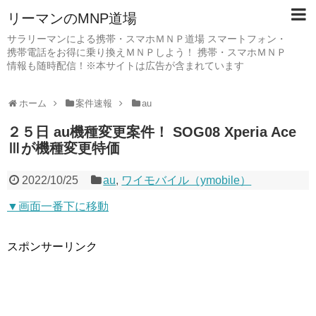
リーマンのMNP道場
サラリーマンによる携帯・スマホＭＮＰ道場 スマートフォン・
携帯電話をお得に乗り換えＭＮＰしよう！ 携帯・スマホＭＮＰ
情報も随時配信！※本サイトは広告が含まれています
ホーム
案件速報
au
２５日 au機種変更案件！ SOG08 Xperia Ace
Ⅲが機種変更特価
2022/10/25
au
,
ワイモバイル（ymobile）
▼画面一番下に移動
スポンサーリンク