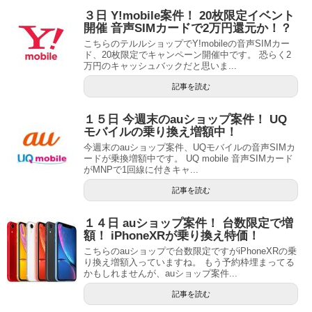
３日 Y!mobile案件！ 20枚限定イベント
開催 音声SIMカードで2万円還元か！？
こちらのテルルショップでY!mobileの音声SIMカー
ド、20枚限定でキャンペーン開催中です。 恐らく2
万円のキャッシュバックだと思いま...
記事を読む
１５日 今週末のauショップ案件！ UQ
モバイルの乗り換え増額中！
今週末のauショップ案件、UQモバイルの音声SIMカ
ードが乗換増額中です。 UQ mobile 音声SIMカード
がMNPで1回線に付きキャ...
記事を読む
１４日 auショップ案件！ 台数限定で増
額！ iPhoneXRが乗り換え特価！
こちらのauショップで台数限定ですがiPhoneXRの乗
り換え増額入っていますね。 もう予約枠埋まってる
かもしれませんが、auショップ案件...
記事を読む