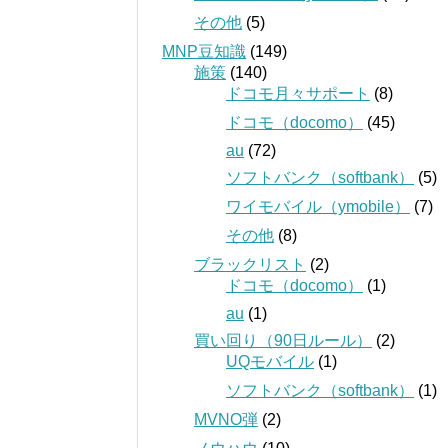
その他
(5)
MNP豆知識
(149)
施策
(140)
ドコモ月々サポート
(8)
ドコモ（docomo）
(45)
au
(72)
ソフトバンク（softbank）
(5)
ワイモバイル（ymobile）
(7)
その他
(8)
ブラックリスト
(2)
ドコモ（docomo）
(1)
au
(1)
買い回り（90日ルール）
(2)
UQモバイル
(1)
ソフトバンク（softbank）
(1)
MVNO弾
(2)