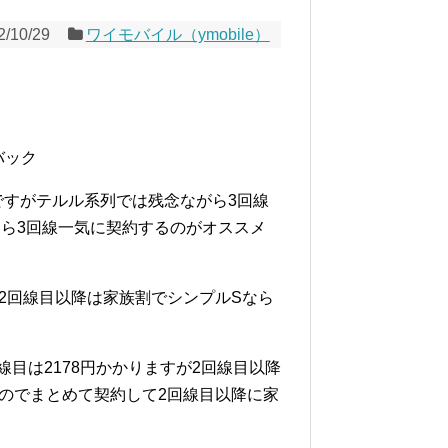
2/10/29
ワイモバイル（ymobile）
ュバック
んですがテルル系列では残念ながら3回線
ら3回線一気に契約するのがオススメ
が2回線目以降は家族割でシンプルSなら
線目は2178円かかりますが2回線目以降
すのでまとめて契約して2回線目以降に家