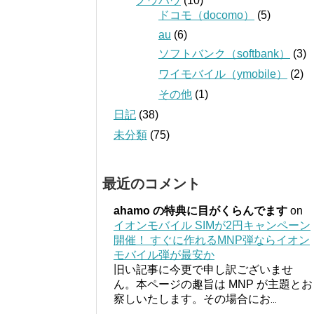
ノウハウ
(10)
ドコモ（docomo）
(5)
au
(6)
ソフトバンク（softbank）
(3)
ワイモバイル（ymobile）
(2)
その他
(1)
日記
(38)
未分類
(75)
最近のコメント
ahamo の特典に目がくらんでます
on
イオンモバイル SIMが2円キャンペーン
開催！ すぐに作れるMNP弾ならイオン
モバイル弾が最安か
旧い記事に今更で申し訳ございませ
ん。本ページの趣旨は MNP が主題とお
察しいたします。その場合にお
...