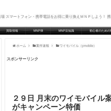
場 スマートフォン・携帯電話をお得に乗り換えＭＮＰしよう！ 
買取情報
MNP弾
MNP豆知識
初心者のための
ホーム
案件速報
ワイモバイル（ymobile）
スポンサーリンク
２９日 月末のワイモバイル案
がキャンペーン特価