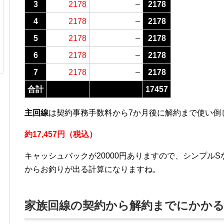
3
2178
–
2178
4
2178
–
2178
5
2178
–
2178
6
2178
–
2178
7
2178
–
2178
合計
17457
主回線
は契約事務手数料から7か月後に解約まで使い倒
約17,457円（税込）
キャッシュバックが20000円ありますので、シンプル
からお釣りが出る計算になりますね。
家族回線
の契約から解約までにかかる