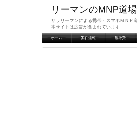
リーマンのMNP道場
サラリーマンによる携帯・スマホＭＮＰ道
本サイトは広告が含まれています
ホーム
案件速報
維持費