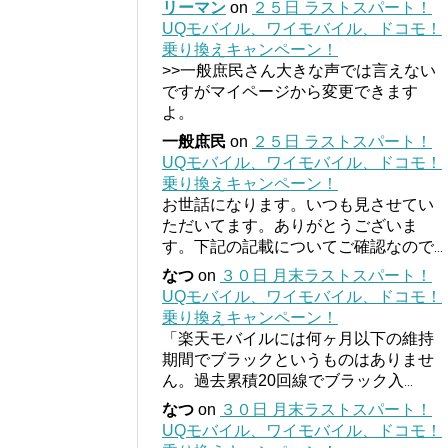
リーマン
on
２５日 ラストスパート！
UQモバイル、ワイモバイル、ドコモ！
乗り換えキャンペーン！
>>一般庶民さん大きな声では言えない
ですがマイページから変更できます
よ。
一般庶民
on
２５日 ラストスパート！
UQモバイル、ワイモバイル、ドコモ！
乗り換えキャンペーン！
お世話になります。いつも見させてい
ただいてます。ありがとうございま
す。下記の記載についてご確認なので
...
なつ
on
３０日 月末ラストスパート！
UQモバイル、ワイモバイル、ドコモ！
乗り換えキャンペーン！
「楽天モバイルには何ヶ月以下の維持
期間でブラックというものはありませ
ん。過去累積20回線でブラック入
...
なつ
on
３０日 月末ラストスパート！
UQモバイル、ワイモバイル、ドコモ！