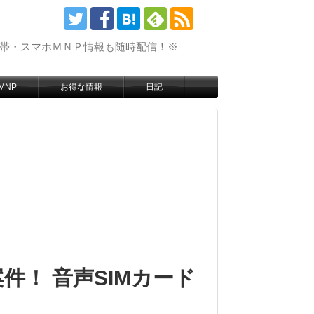
携帯・スマホＭＮＰ情報も随時配信！※
MNP
お得な情報
日記
件！ 音声SIMカード