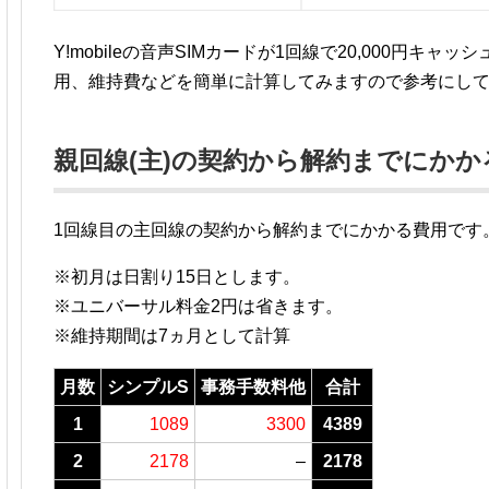
Y!mobileの音声SIMカードが1回線で20,000円キ
用、維持費などを簡単に計算してみますので参考にし
親回線(主)の契約から解約までにかか
1回線目の主回線の契約から解約までにかかる費用です
※初月は日割り15日とします。
※ユニバーサル料金2円は省きます。
※維持期間は7ヵ月として計算
月数
シンプルS
事務手数料他
合計
1
1089
3300
4389
2
2178
–
2178