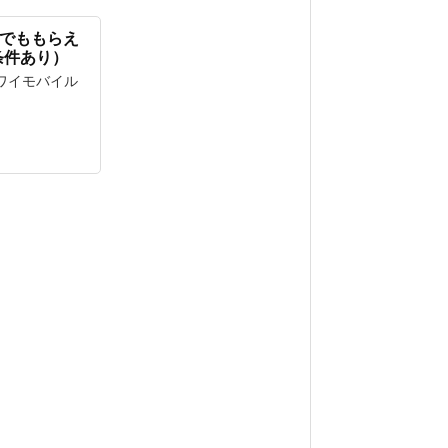
どこでももらえ
条件あり）
 ワイモバイル
）