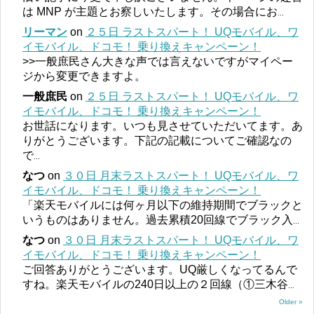
は MNP が主題とお察しいたします。その場合にお
...
リーマン
on
２５日 ラストスパート！ UQモバイル、ワ
イモバイル、ドコモ！ 乗り換えキャンペーン！
>>一般庶民さん大きな声では言えないですがマイペー
ジから変更できますよ。
一般庶民
on
２５日 ラストスパート！ UQモバイル、ワ
イモバイル、ドコモ！ 乗り換えキャンペーン！
お世話になります。いつも見させていただいてます。あ
りがとうございます。下記の記載についてご確認なの
で
...
なつ
on
３０日 月末ラストスパート！ UQモバイル、ワ
イモバイル、ドコモ！ 乗り換えキャンペーン！
「楽天モバイルには何ヶ月以下の維持期間でブラックと
いうものはありません。過去累積20回線でブラック入
...
なつ
on
３０日 月末ラストスパート！ UQモバイル、ワ
イモバイル、ドコモ！ 乗り換えキャンペーン！
ご回答ありがとうございます。UQ厳しくなってるんで
すね。楽天モバイルの240日以上の２回線（①三木谷
...
Older »