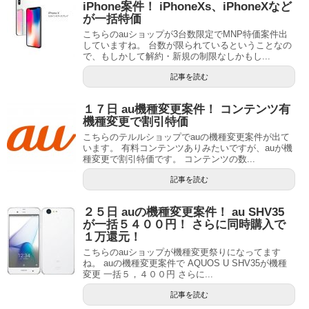
iPhone案件！ iPhoneXs、iPhoneXなど
が一括特価
こちらのauショップが3台数限定でMNP特価案件出
していますね。 台数が限られているということなの
で、もしかして解約・新規の制限なしかもし...
記事を読む
１７日 au機種変更案件！ コンテンツ有
機種変更で割引特価
こちらのテルルショップでauの機種変更案件が出て
います。 有料コンテンツありみたいですが、auが機
種変更で割引特価です。 コンテンツの数...
記事を読む
２５日 auの機種変更案件！ au SHV35
が一括５４００円！ さらに同時購入で
１万還元！
こちらのauショップが機種変更祭りになってます
ね。 auの機種変更案件で AQUOS U SHV35が機種
変更 一括５，４００円 さらに...
記事を読む