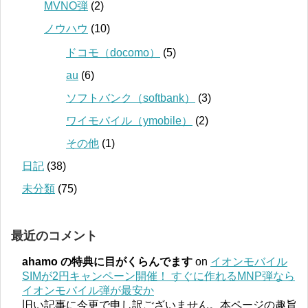
MVNO弾
(2)
ノウハウ
(10)
ドコモ（docomo）
(5)
au
(6)
ソフトバンク（softbank）
(3)
ワイモバイル（ymobile）
(2)
その他
(1)
日記
(38)
未分類
(75)
最近のコメント
ahamo の特典に目がくらんでます
on
イオンモバイル
SIMが2円キャンペーン開催！ すぐに作れるMNP弾なら
イオンモバイル弾が最安か
旧い記事に今更で申し訳ございません。本ページの趣旨