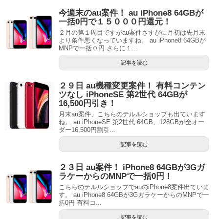
今週末のau案件！ au iPhone8 64GBが
一括0円で１５０００円還元！
２月の第１周目ですがau案件さすがに月初は先月末
より条件悪くなっていますね。 au iPhone8 64GBが
MNPで一括０円 さらに１...
記事を読む
２９日 au機種変更案件！ 有料コンテン
ツなし iPhoneSE 第2世代 64GBが
16,500円引き！
月末au案件、こちらのテルルショップも出ています
ね。 au iPhoneSE 第2世代 64GB、128GBが全オー
ダー16,500円割引...
記事を読む
２３日 au案件！ iPhone8 64GBが3Gガ
ラケーからのMNPで一括0円！
こちらのテルルショップでauのiPhone8案件出ていま
す。 au iPhone8 64GBが3GガラケーからのMNPで一
括0円 有料コ...
記事を読む