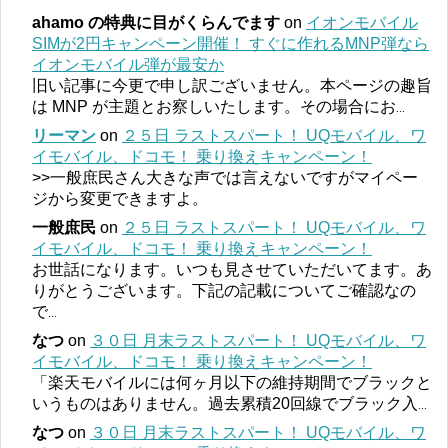
ahamo の特典に目がくらんでます
on
イオンモバイル
SIMが2円キャンペーン開催！ すぐに作れるMNP弾なら
イオンモバイル弾が最安か
旧い記事に今更で申し訳ございません。本ページの趣旨
は MNP が主題とお察しいたします。その場合にお
...
リーマン
on
２５日 ラストスパート！ UQモバイル、ワ
イモバイル、ドコモ！ 乗り換えキャンペーン！
>>一般庶民さん大きな声では言えないですがマイペー
ジから変更できますよ。
一般庶民
on
２５日 ラストスパート！ UQモバイル、ワ
イモバイル、ドコモ！ 乗り換えキャンペーン！
お世話になります。いつも見させていただいてます。あ
りがとうございます。下記の記載についてご確認なの
で
...
なつ
on
３０日 月末ラストスパート！ UQモバイル、ワ
イモバイル、ドコモ！ 乗り換えキャンペーン！
「楽天モバイルには何ヶ月以下の維持期間でブラックと
いうものはありません。過去累積20回線でブラック入
...
なつ
on
３０日 月末ラストスパート！ UQモバイル、ワ