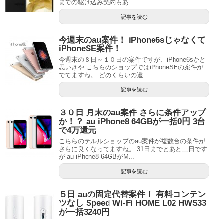
までの駆け込み契約もあ...
記事を読む
今週末のau案件！ iPhone6sじゃなくて
iPhoneSE案件！
今週末の８日～１０日の案件ですが、iPhone6sかと
思いきや こちらのショップではiPhoneSEの案件が
でてますね。 どのくらいの還...
記事を読む
３０日 月末のau案件 さらに条件アップ
か！？ au iPhone8 64GBが一括0円 3台
で4万還元
こちらのテルルショップのau案件が複数台の条件が
さらに良くなってますね。 31日までとあと二日です
が au iPhone8 64GBがM...
記事を読む
５日 auの固定代替案件！ 有料コンテン
ツなし Speed Wi-Fi HOME L02 HWS33
が一括3240円