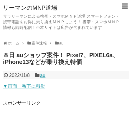
リーマンのMNP道場
サラリーマンによる携帯・スマホＭＮＰ道場 スマートフォン・
携帯電話をお得に乗り換えＭＮＰしよう！ 携帯・スマホＭＮＰ
情報も随時配信！※本サイトは広告が含まれています
ホーム
案件速報
au
８日 auショップ案件！ Pixel7、PIXEL6a、
iPhone13などが乗り換え特価
2022/11/8
au
▼画面一番下に移動
スポンサーリンク