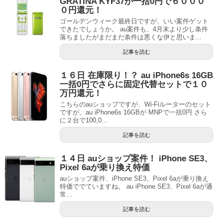
GRATINA KYF37が一括0円で６０００
０円還元！
ゴールデンウィーク最終日ですが、いい案件ゲット
できたでしょうか。 au案件も、4月末より少し条件
落ちましたがまだまだ条件は悪くな伊と思いま...
記事を読む
１６日 在庫限り！？ au iPhone6s 16GB
一括0円でさらに固定代替セットで１０
万円還元！
こちらのauショップですが、Wi-Fiルーターのセット
ですが、au iPhone6s 16GBが MNPで一括0円 さら
に２台で100,0...
記事を読む
１４日 auショップ案件！ iPhone SE3、
Pixel 6aが乗り換え特価
auショップ案件、iPhone SE3、Pixel 6aが乗り換え
特価ででていますね。 au iPhone SE3、Pixel 6aが通
常...
記事を読む