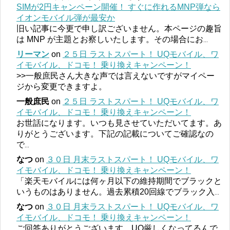
SIMが2円キャンペーン開催！ すぐに作れるMNP弾なら
イオンモバイル弾が最安か
旧い記事に今更で申し訳ございません。本ページの趣旨
は MNP が主題とお察しいたします。その場合にお
...
リーマン
on
２５日 ラストスパート！ UQモバイル、ワ
イモバイル、ドコモ！ 乗り換えキャンペーン！
>>一般庶民さん大きな声では言えないですがマイペー
ジから変更できますよ。
一般庶民
on
２５日 ラストスパート！ UQモバイル、ワ
イモバイル、ドコモ！ 乗り換えキャンペーン！
お世話になります。いつも見させていただいてます。あ
りがとうございます。下記の記載についてご確認なの
で
...
なつ
on
３０日 月末ラストスパート！ UQモバイル、ワ
イモバイル、ドコモ！ 乗り換えキャンペーン！
「楽天モバイルには何ヶ月以下の維持期間でブラックと
いうものはありません。過去累積20回線でブラック入
...
なつ
on
３０日 月末ラストスパート！ UQモバイル、ワ
イモバイル、ドコモ！ 乗り換えキャンペーン！
ご回答ありがとうございます。UQ厳しくなってるんで