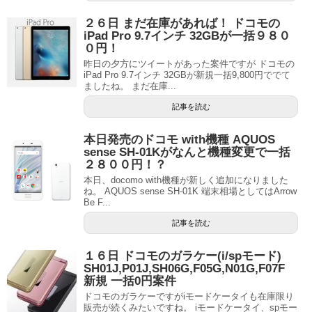
２６日 まだ在庫があれば！ ドコモの
iPad Pro 9.7インチ 32GBが一括９８０
０円！
昨日の夕方にツイートがあった案件ですが ドコモの
iPad Pro 9.7インチ 32GBが新規一括9,800円ででて
ましたね。 まだ在庫...
記事を読む
本日発売のドコモ with機種 AQUOS
sense SH-01Kがなんと機種変更で一括
２８００円！？
本日、docomo with機種が新しく追加になりました
ね。 AQUOS sense SH-01K 端末相場としてはArrow
Be F...
記事を読む
１６日 ドコモのガラケー(i/spモード)
SH01J,P01J,SH06G,F05G,N01G,F07F
新規 一括0円案件
ドコモのガラケーですがiモードケータイも在庫限り
販売が続くみたいですね。 iモードケータイ、spモー