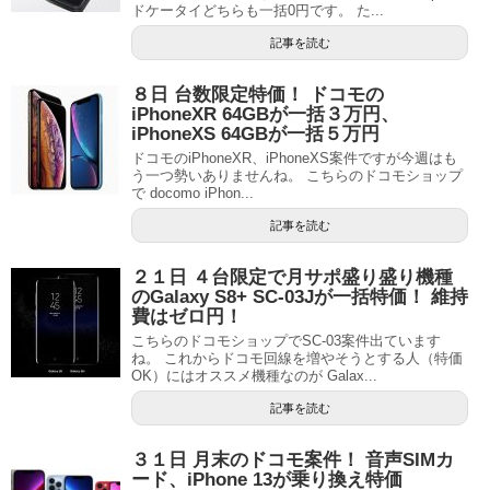
ドケータイどちらも一括0円です。 た...
記事を読む
８日 台数限定特価！ ドコモの
iPhoneXR 64GBが一括３万円、
iPhoneXS 64GBが一括５万円
ドコモのiPhoneXR、iPhoneXS案件ですが今週はも
う一つ勢いありませんね。 こちらのドコモショップ
で docomo iPhon...
記事を読む
２１日 ４台限定で月サポ盛り盛り機種
のGalaxy S8+ SC-03Jが一括特価！ 維持
費はゼロ円！
こちらのドコモショップでSC-03案件出ています
ね。 これからドコモ回線を増やそうとする人（特価
OK）にはオススメ機種なのが Galax...
記事を読む
３１日 月末のドコモ案件！ 音声SIMカ
ード、iPhone 13が乗り換え特価