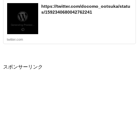
https://twitter.com/docomo_ootsuka/statu
s/1592340680042762241
twitter.com
スポンサーリンク