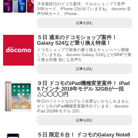
月末最終日のドコモ案件、テルルショップで音声
SIMカード、iPhone 13が出ていますね。 docomo 音
声SIMカード、iPhone...
記事を読む
５日 週末のドコモショップ案件！
Galaxy S24など乗り換え特価！
ドコモショップで新春の乗り換えキャンペーン開催
していますね。 docomo Galaxy S24などがMNPで乗
り換え特価 他にも音声S...
記事を読む
９日 ドコモのiPad機種変更案件！ iPad
9.7インチ 2018年モデル 32GBが一括
△◯◯◯◯円
昨日のツイートなのでもう在庫ないかもしれません
がドコモのiPad機種変更案件出ています。 docomo
iPad 2018年モデル 32G...
記事を読む
５日 限定６台！ ドコモのGalaxy Note8