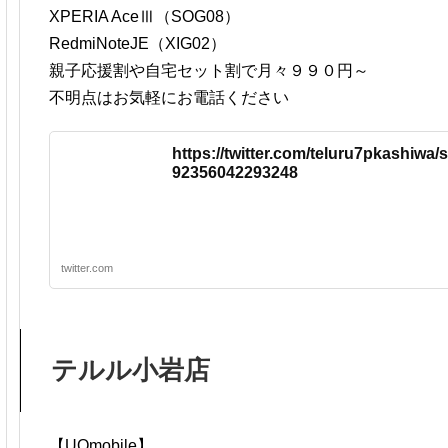
XPERIA AceⅢ（SOG08）
RedmiNoteJE（XIG02）
親子応援割や自宅セット割で月々９９０円～
不明点はお気軽にお電話ください
https://twitter.com/teluru7pkashiwa/
92356042293248
twitter.com
テルル小岩店
【UQmobile】