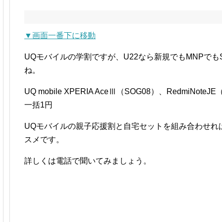
▼画面一番下に移動
UQモバイルの学割ですが、U22なら新規でもMNPでもS
ね。
UQ mobile XPERIA AceⅢ（SOG08）、RedmiNo
一括1円
UQモバイルの親子応援割と自宅セットを組み合わせれば
スメです。
詳しくは電話で聞いてみましょう。