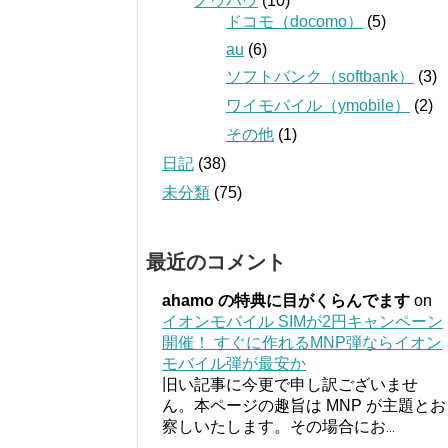
ノウハウ
(10)
ドコモ（docomo）
(5)
au
(6)
ソフトバンク（softbank）
(3)
ワイモバイル（ymobile）
(2)
その他
(1)
日記
(38)
未分類
(75)
最近のコメント
ahamo の特典に目がくらんでます
on
イオンモバイル SIMが2円キャンペーン
開催！ すぐに作れるMNP弾ならイオン
モバイル弾が最安か
旧い記事に今更で申し訳ございませ
ん。本ページの趣旨は MNP が主題とお
察しいたします。その場合にお
...