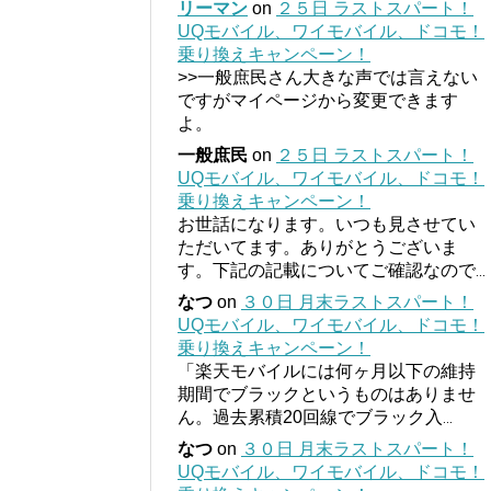
リーマン
on
２５日 ラストスパート！
UQモバイル、ワイモバイル、ドコモ！
乗り換えキャンペーン！
>>一般庶民さん大きな声では言えない
ですがマイページから変更できます
よ。
一般庶民
on
２５日 ラストスパート！
UQモバイル、ワイモバイル、ドコモ！
乗り換えキャンペーン！
お世話になります。いつも見させてい
ただいてます。ありがとうございま
す。下記の記載についてご確認なので
...
なつ
on
３０日 月末ラストスパート！
UQモバイル、ワイモバイル、ドコモ！
乗り換えキャンペーン！
「楽天モバイルには何ヶ月以下の維持
期間でブラックというものはありませ
ん。過去累積20回線でブラック入
...
なつ
on
３０日 月末ラストスパート！
UQモバイル、ワイモバイル、ドコモ！