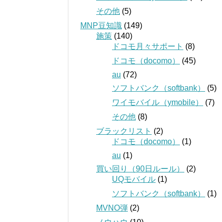
その他
(5)
MNP豆知識
(149)
施策
(140)
ドコモ月々サポート
(8)
ドコモ（docomo）
(45)
au
(72)
ソフトバンク（softbank）
(5)
ワイモバイル（ymobile）
(7)
その他
(8)
ブラックリスト
(2)
ドコモ（docomo）
(1)
au
(1)
買い回り（90日ルール）
(2)
UQモバイル
(1)
ソフトバンク（softbank）
(1)
MVNO弾
(2)