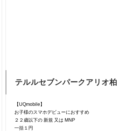
テルルセブンパークアリオ柏
【UQmobile】
お子様のスマホデビューにおすすめ
２２歳以下の 新規 又は MNP
一括１円