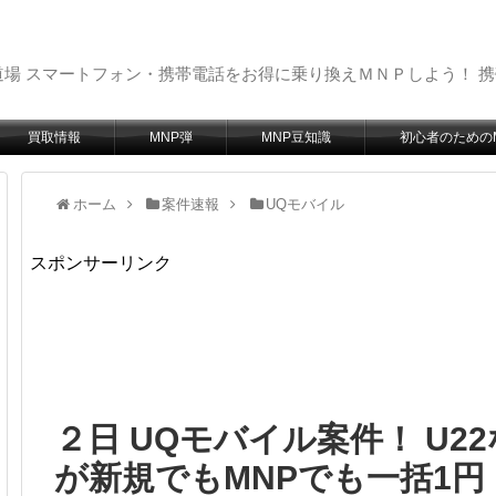
場 スマートフォン・携帯電話をお得に乗り換えＭＮＰしよう！ 
買取情報
MNP弾
MNP豆知識
初心者のための
ホーム
案件速報
UQモバイル
スポンサーリンク
２日 UQモバイル案件！ U22な
が新規でもMNPでも一括1円