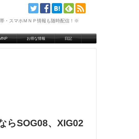
携帯・スマホＭＮＰ情報も随時配信！※
MNP
お得な情報
日記
らSOG08、XIG02