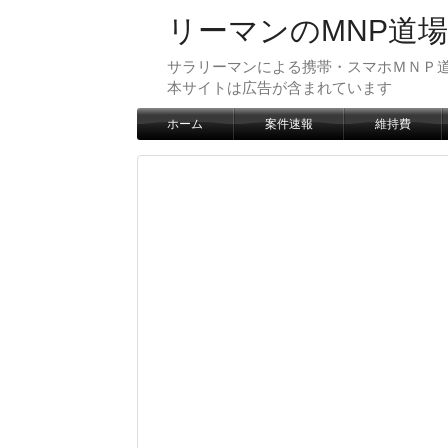
リーマンのMNP道場
サラリーマンによる携帯・スマホＭＮＰ道
本サイトは広告が含まれています
ホーム
案件速報
維持費