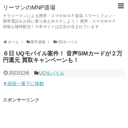
リーマンのMNP道場
サラリーマンによる携帯・スマホＭＮＰ道場 スマートフォン・
携帯電話をお得に乗り換えＭＮＰしよう！ 携帯・スマホＭＮＰ
情報も随時配信！※本サイトは広告が含まれています
ホーム
案件速報
UQモバイル
６日 UQモバイル案件！ 音声SIMカードが２万
円還元 買取キャンペーンも！
2022/12/6
UQモバイル
▼画面一番下に移動
スポンサーリンク