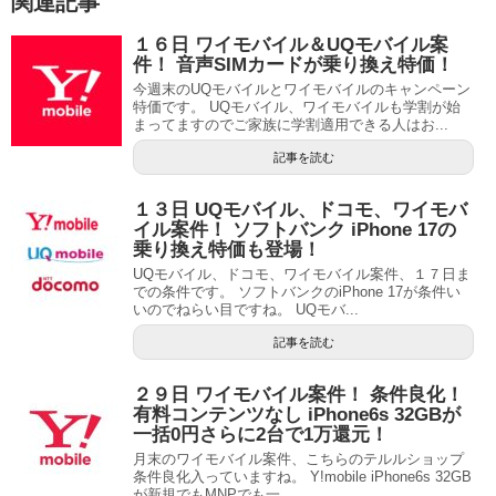
関連記事
１６日 ワイモバイル＆UQモバイル案
件！ 音声SIMカードが乗り換え特価！
今週末のUQモバイルとワイモバイルのキャンペーン
特価です。 UQモバイル、ワイモバイルも学割が始
まってますのでご家族に学割適用できる人はお...
記事を読む
１３日 UQモバイル、ドコモ、ワイモバ
イル案件！ ソフトバンク iPhone 17の
乗り換え特価も登場！
UQモバイル、ドコモ、ワイモバイル案件、１７日ま
での条件です。 ソフトバンクのiPhone 17が条件い
いのでねらい目ですね。 UQモバ...
記事を読む
２９日 ワイモバイル案件！ 条件良化！
有料コンテンツなし iPhone6s 32GBが
一括0円さらに2台で1万還元！
月末のワイモバイル案件、こちらのテルルショップ
条件良化入っていますね。 Y!mobile iPhone6s 32GB
が新規でもMNPでも一...