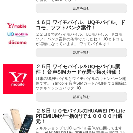
記事を読む
１６日 ワイモバイル、UQモバイル、ド
コモ、ソフトバンク案件！
２２日までのワイモバイル、UQモバイル、ドコモ、
ソフトバンク案件の条件でましたね！ UQとドコモ
が増額になっています。 ワイモバイルは１...
記事を読む
２５日 ワイモバイル＆UQモバイル案
件！ 音声SIMカードが乗り換え特価！
月末のUQモバイルとワイモバイルのキャンペーン開
催です。 Y!mobile 音声SIMカードがMNPで１回線に
つきキャッシュバック UQ...
記事を読む
２８日 ＵＱモバイルのHUAWEI P9 Lite
PREMIUMが一括0円で１００００円還
元！
テルルショップでUQモバイル案件が出回ってます
ね。 HUAWEI P9 Lite PREMIUMが新規一括0円でさ