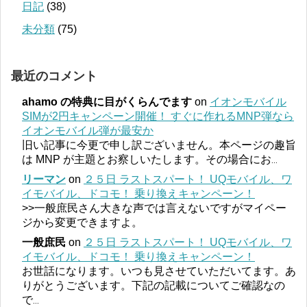
日記
(38)
未分類
(75)
最近のコメント
ahamo の特典に目がくらんでます
on
イオンモバイル
SIMが2円キャンペーン開催！ すぐに作れるMNP弾なら
イオンモバイル弾が最安か
旧い記事に今更で申し訳ございません。本ページの趣旨
は MNP が主題とお察しいたします。その場合にお
...
リーマン
on
２５日 ラストスパート！ UQモバイル、ワ
イモバイル、ドコモ！ 乗り換えキャンペーン！
>>一般庶民さん大きな声では言えないですがマイペー
ジから変更できますよ。
一般庶民
on
２５日 ラストスパート！ UQモバイル、ワ
イモバイル、ドコモ！ 乗り換えキャンペーン！
お世話になります。いつも見させていただいてます。あ
りがとうございます。下記の記載についてご確認なの
で
...