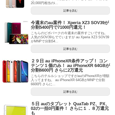
20,000円相当のi...
記事を読む
今週末のau案件！ Xperia XZ3 SOV39が
分割5400円で71000円還元！
こちらのピポパークの今週末の案件すごいですね。
人気のSOV39もでていますが au Xperia XZ3 SOV39
がMNPで分割54...
記事を読む
２９日 au iPhoneXR条件アップ！ コン
テンツ１個のみ！ au iPhoneXR 64GBが
分割6600円 さらに2万還元
こちらのテルルショップですがauのiPhoneXRが増額
入ってますね。 au iPhoneXR 64GBがMNPで分割
6600円 さらに...
記事を読む
５日 auのタブレット QuaTab PZ、PX、
02の一括0円案件！ さらに１．８万還元
も