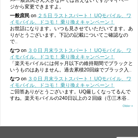
>>一般庶民さん大きな声では言えないですがマイペー
ジから変更できますよ。
一般庶民
on
２５日 ラストスパート！ UQモバイル、ワ
イモバイル、ドコモ！ 乗り換えキャンペーン！
お世話になります。いつも見させていただいてます。あ
りがとうございます。下記の記載についてご確認なの
で
...
なつ
on
３０日 月末ラストスパート！ UQモバイル、ワ
イモバイル、ドコモ！ 乗り換えキャンペーン！
「楽天モバイルには何ヶ月以下の維持期間でブラックと
いうものはありません。過去累積20回線でブラック入
...
なつ
on
３０日 月末ラストスパート！ UQモバイル、ワ
イモバイル、ドコモ！ 乗り換えキャンペーン！
ご回答ありがとうございます。UQ厳しくなってるんで
すね。楽天モバイルの240日以上の２回線（①三木谷
...
Older »