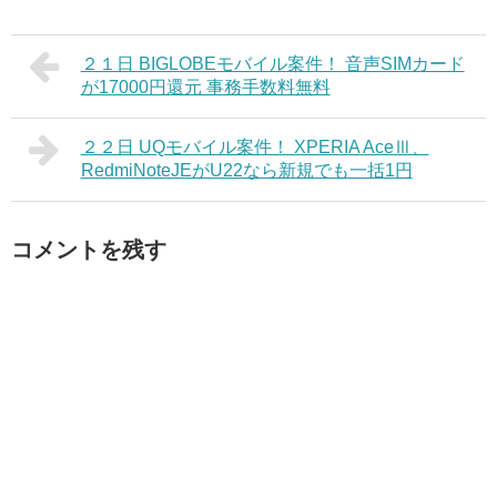
２１日 BIGLOBEモバイル案件！ 音声SIMカード
が17000円還元 事務手数料無料
２２日 UQモバイル案件！ XPERIA AceⅢ、
RedmiNoteJEがU22なら新規でも一括1円
コメントを残す