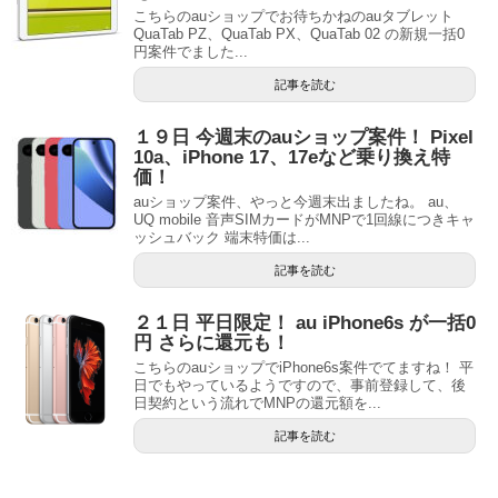
こちらのauショップでお待ちかねのauタブレット
QuaTab PZ、QuaTab PX、QuaTab 02 の新規一括0
円案件でました...
記事を読む
１９日 今週末のauショップ案件！ Pixel
10a、iPhone 17、17eなど乗り換え特
価！
auショップ案件、やっと今週末出ましたね。 au、
UQ mobile 音声SIMカードがMNPで1回線につきキャ
ッシュバック 端末特価は...
記事を読む
２１日 平日限定！ au iPhone6s が一括0
円 さらに還元も！
こちらのauショップでiPhone6s案件でてますね！ 平
日でもやっているようですので、事前登録して、後
日契約という流れでMNPの還元額を...
記事を読む