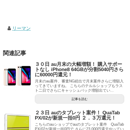
リーマン
関連記事
３０日 au月末の大幅増額！ 購入サポー
トなし iPhone8 64GBが分割5040円さら
に60000円還元！
月末のau案件、審査NG続出で月末案件さらに増額入
ってきていますね。 こちらのテルルショップもラス
ト二日でさらにキャッシュバック増額出てい...
記事を読む
２３日 auのタブレット案件！ QuaTab
PX/02が新規一括0円 ２．３万還元！
こちらのauショップでauのタブレット案件 QuaTab
PX/02が新規一括0円で さらに23,000円還元やってい