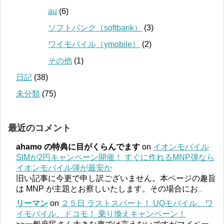
au
(6)
ソフトバンク（softbank）
(3)
ワイモバイル（ymobile）
(2)
その他
(1)
日記
(38)
未分類
(75)
最近のコメント
ahamo の特典に目がくらんでます
on
イオンモバイル
SIMが2円キャンペーン開催！ すぐに作れるMNP弾なら
イオンモバイル弾が最安か
旧い記事に今更で申し訳ございません。本ページの趣旨
は MNP が主題とお察しいたします。その場合にお
...
リーマン
on
２５日 ラストスパート！ UQモバイル、ワ
イモバイル、ドコモ！ 乗り換えキャンペーン！