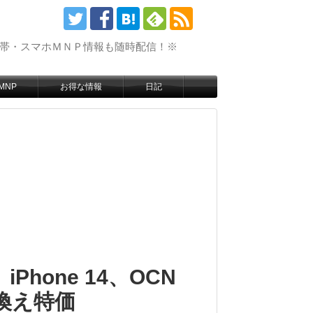
携帯・スマホＭＮＰ情報も随時配信！※
MNP
お得な情報
日記
hone 14、OCN
り換え特価