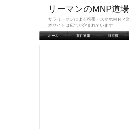
リーマンのMNP道場
サラリーマンによる携帯・スマホＭＮＰ道
本サイトは広告が含まれています
ホーム
案件速報
維持費