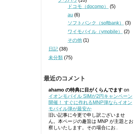
ノウハウ
(10)
ドコモ（docomo）
(5)
au
(6)
ソフトバンク（softbank）
(3)
ワイモバイル（ymobile）
(2)
その他
(1)
日記
(38)
未分類
(75)
最近のコメント
ahamo の特典に目がくらんでます
on
イオンモバイル SIMが2円キャンペーン
開催！ すぐに作れるMNP弾ならイオン
モバイル弾が最安か
旧い記事に今更で申し訳ございませ
ん。本ページの趣旨は MNP が主題とお
察しいたします。その場合にお
...