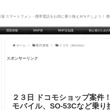
場 スマートフォン・携帯電話をお得に乗り換えＭＮＰしよう！ 
買取情報
MNP弾
MNP豆知識
初心者のための
ホーム
案件速報
ドコモ（docomo）
スポンサーリンク
２３日 ドコモショップ案件！ iP
モバイル、SO-53Cなど乗