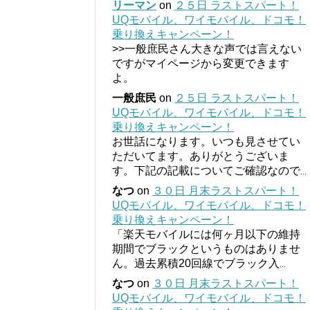
リーマン
on
２５日 ラストスパート！
UQモバイル、ワイモバイル、ドコモ！
乗り換えキャンペーン！
>>一般庶民さん大きな声では言えない
ですがマイページから変更できます
よ。
一般庶民
on
２５日 ラストスパート！
UQモバイル、ワイモバイル、ドコモ！
乗り換えキャンペーン！
お世話になります。いつも見させてい
ただいてます。ありがとうございま
す。下記の記載についてご確認なので
...
なつ
on
３０日 月末ラストスパート！
UQモバイル、ワイモバイル、ドコモ！
乗り換えキャンペーン！
「楽天モバイルには何ヶ月以下の維持
期間でブラックというものはありませ
ん。過去累積20回線でブラック入
...
なつ
on
３０日 月末ラストスパート！
UQモバイル、ワイモバイル、ドコモ！