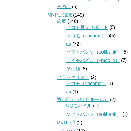
その他
(5)
MNP豆知識
(149)
施策
(140)
ドコモ月々サポート
(8)
ドコモ（docomo）
(45)
au
(72)
ソフトバンク（softbank）
(5)
ワイモバイル（ymobile）
(7)
その他
(8)
ブラックリスト
(2)
ドコモ（docomo）
(1)
au
(1)
買い回り（90日ルール）
(2)
UQモバイル
(1)
ソフトバンク（softbank）
(1)
MVNO弾
(2)