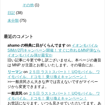
その他
(1)
日記
(38)
未分類
(75)
最近のコメント
ahamo の特典に目がくらんでます
on
イオンモバイル
SIMが2円キャンペーン開催！ すぐに作れるMNP弾なら
イオンモバイル弾が最安か
旧い記事に今更で申し訳ございません。本ページの趣旨
は MNP が主題とお察しいたします。その場合にお
...
リーマン
on
２５日 ラストスパート！ UQモバイル、ワ
イモバイル、ドコモ！ 乗り換えキャンペーン！
>>一般庶民さん大きな声では言えないですがマイペー
ジから変更できますよ。
一般庶民
on
２５日 ラストスパート！ UQモバイル、ワ
イモバイル、ドコモ！ 乗り換えキャンペーン！
お世話になります。いつも見させていただいてます。あ