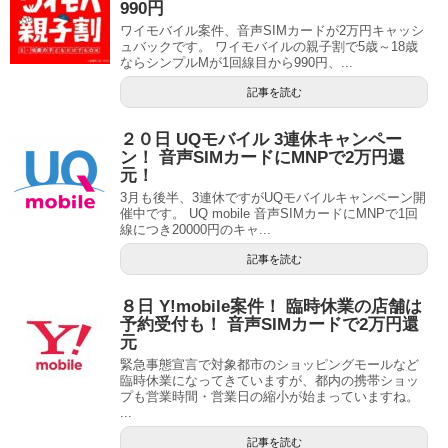
990円
ワイモバイル案件、音声SIMカードが2万円キャッシ
ュバックです。 ワイモバイルの親子割で5歳～18歳
ならシンプルMが1回線目から990円、...
記事を読む
２０日 UQモバイル 3連休キャンペー
ン！ 音声SIMカードにMNPで2万円還
元！
3月も後半、3連休ですがUQモバイルキャンペーン開
催中です。 UQ mobile 音声SIMカードにMNPで1回
線につき20000円のキャ...
記事を読む
８日 Y!mobile案件！ 臨時休業の店舗は
予約受付も！ 音声SIMカードで2万円還
元
緊急事態宣言で対象都市のショッピングモールなど
臨時休業になってきていますが、都内の携帯ショッ
プも営業時間・営業日の縮小が始まっていますね。
...
記事を読む