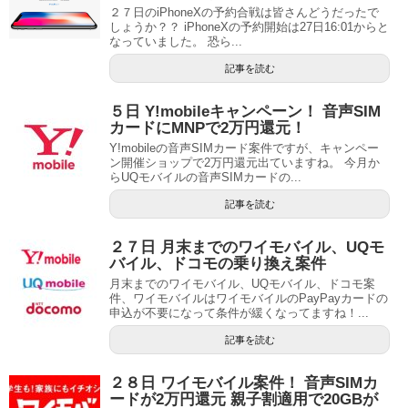
２７日のiPhoneXの予約合戦は皆さんどうだったで
しょうか？？ iPhoneXの予約開始は27日16:01からと
なっていました。 恐ら...
記事を読む
５日 Y!mobileキャンペーン！ 音声SIM
カードにMNPで2万円還元！
Y!mobileの音声SIMカード案件ですが、キャンペー
ン開催ショップで2万円還元出ていますね。 今月か
らUQモバイルの音声SIMカードの...
記事を読む
２７日 月末までのワイモバイル、UQモ
バイル、ドコモの乗り換え案件
月末までのワイモバイル、UQモバイル、ドコモ案
件、ワイモバイルはワイモバイルのPayPayカードの
申込が不要になって条件が緩くなってますね！...
記事を読む
２８日 ワイモバイル案件！ 音声SIMカ
ードが2万円還元 親子割適用で20GBが