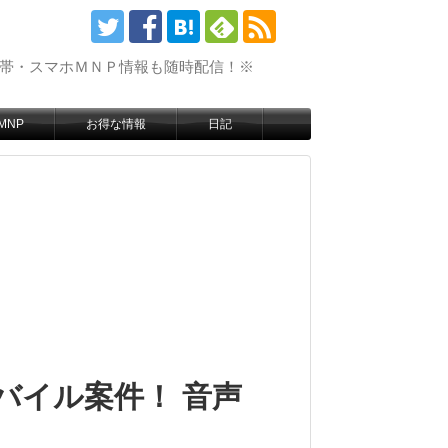
携帯・スマホＭＮＰ情報も随時配信！※
MNP
お得な情報
日記
バイル案件！ 音声