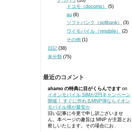
ノウハウ
(10)
ドコモ（docomo）
(5)
au
(6)
ソフトバンク（softbank）
(3)
ワイモバイル（ymobile）
(2)
その他
(1)
日記
(38)
未分類
(75)
最近のコメント
ahamo の特典に目がくらんでます
on
イオンモバイル SIMが2円キャンペーン
開催！ すぐに作れるMNP弾ならイオン
モバイル弾が最安か
旧い記事に今更で申し訳ございませ
ん。本ページの趣旨は MNP が主題とお
察しいたします。その場合にお
...