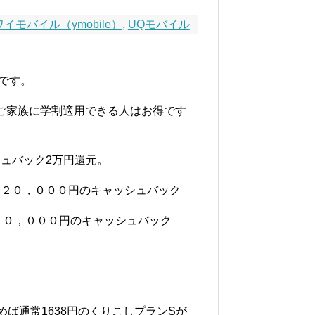
ワイモバイル（ymobile）
,
UQモバイル
です。
ご家族に学割適用できる人はお得です
シュバック2万円還元。
恐らく２０，０００円のキャッシュバック
らく２０，０００円のキャッシュバック
ば通常1638円のくりこしプランSが