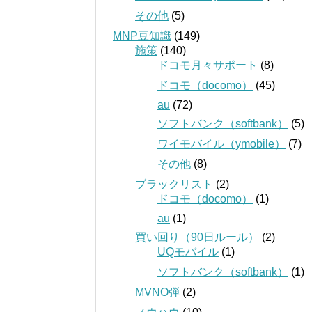
その他
(5)
MNP豆知識
(149)
施策
(140)
ドコモ月々サポート
(8)
ドコモ（docomo）
(45)
au
(72)
ソフトバンク（softbank）
(5)
ワイモバイル（ymobile）
(7)
その他
(8)
ブラックリスト
(2)
ドコモ（docomo）
(1)
au
(1)
買い回り（90日ルール）
(2)
UQモバイル
(1)
ソフトバンク（softbank）
(1)
MVNO弾
(2)