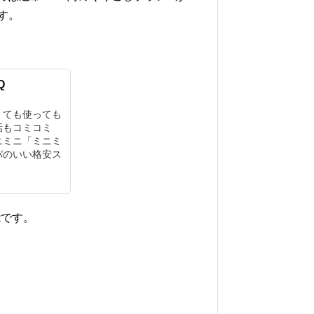
す。
Q
くても使っても
話もコミコミ
ニミニ「ミニミ
パのいい格安ス
能です。