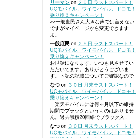
リーマン
on
２５日 ラストスパート！
UQモバイル、ワイモバイル、ドコモ！
乗り換えキャンペーン！
>>一般庶民さん大きな声では言えない
ですがマイページから変更できます
よ。
一般庶民
on
２５日 ラストスパート！
UQモバイル、ワイモバイル、ドコモ！
乗り換えキャンペーン！
お世話になります。いつも見させてい
ただいてます。ありがとうございま
す。下記の記載についてご確認なので
...
なつ
on
３０日 月末ラストスパート！
UQモバイル、ワイモバイル、ドコモ！
乗り換えキャンペーン！
「楽天モバイルには何ヶ月以下の維持
期間でブラックというものはありませ
ん。過去累積20回線でブラック入
...
なつ
on
３０日 月末ラストスパート！
UQモバイル、ワイモバイル、ドコモ！