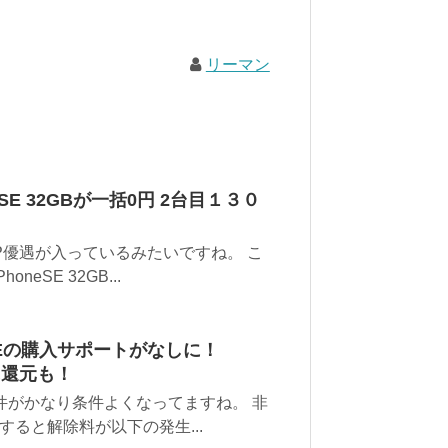
リーマン
SE 32GBが一括0円 2台目１３０
P優遇が入っているみたいですね。 こ
eSE 32GB...
eSEの購入サポートがなしに！
らに還元も！
案件がかなり条件よくなってますね。 非
ると解除料が以下の発生...