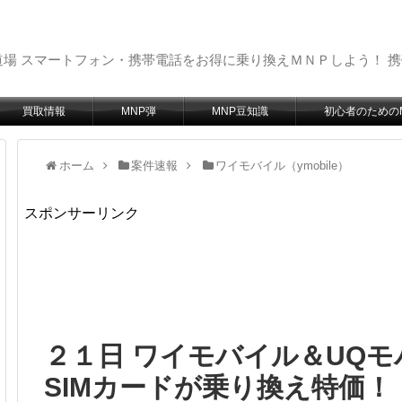
場 スマートフォン・携帯電話をお得に乗り換えＭＮＰしよう！ 
買取情報
MNP弾
MNP豆知識
初心者のための
ホーム
案件速報
ワイモバイル（ymobile）
スポンサーリンク
２１日 ワイモバイル＆UQモ
SIMカードが乗り換え特価！