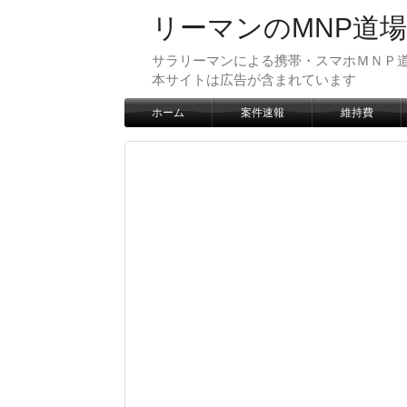
リーマンのMNP道場
サラリーマンによる携帯・スマホＭＮＰ道
本サイトは広告が含まれています
ホーム
案件速報
維持費