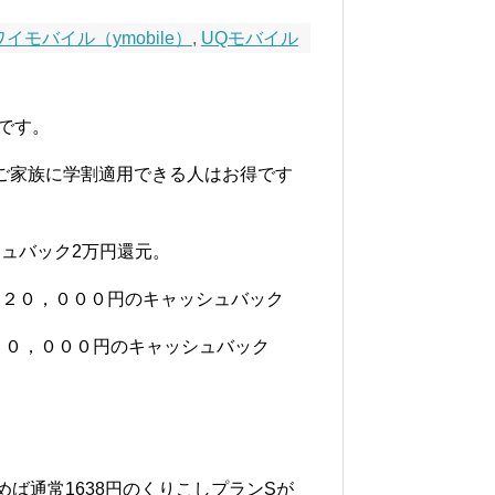
ワイモバイル（ymobile）
,
UQモバイル
です。
ご家族に学割適用できる人はお得です
シュバック2万円還元。
恐らく２０，０００円のキャッシュバック
らく２０，０００円のキャッシュバック
ば通常1638円のくりこしプランSが