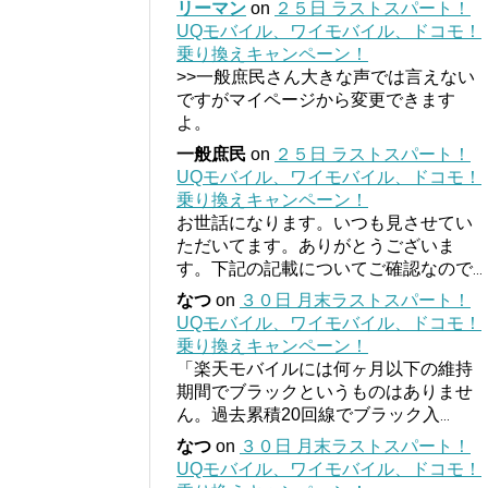
リーマン
on
２５日 ラストスパート！
UQモバイル、ワイモバイル、ドコモ！
乗り換えキャンペーン！
>>一般庶民さん大きな声では言えない
ですがマイページから変更できます
よ。
一般庶民
on
２５日 ラストスパート！
UQモバイル、ワイモバイル、ドコモ！
乗り換えキャンペーン！
お世話になります。いつも見させてい
ただいてます。ありがとうございま
す。下記の記載についてご確認なので
...
なつ
on
３０日 月末ラストスパート！
UQモバイル、ワイモバイル、ドコモ！
乗り換えキャンペーン！
「楽天モバイルには何ヶ月以下の維持
期間でブラックというものはありませ
ん。過去累積20回線でブラック入
...
なつ
on
３０日 月末ラストスパート！
UQモバイル、ワイモバイル、ドコモ！