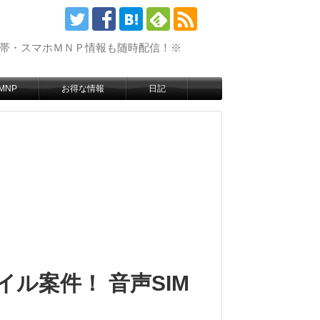
携帯・スマホＭＮＰ情報も随時配信！※
MNP
お得な情報
日記
ル案件！ 音声SIM