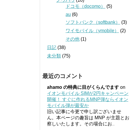
ノウハウ
(10)
ドコモ（docomo）
(5)
au
(6)
ソフトバンク（softbank）
(3)
ワイモバイル（ymobile）
(2)
その他
(1)
日記
(38)
未分類
(75)
最近のコメント
ahamo の特典に目がくらんでます
on
イオンモバイル SIMが2円キャンペーン
開催！ すぐに作れるMNP弾ならイオン
モバイル弾が最安か
旧い記事に今更で申し訳ございませ
ん。本ページの趣旨は MNP が主題とお
察しいたします。その場合にお
...