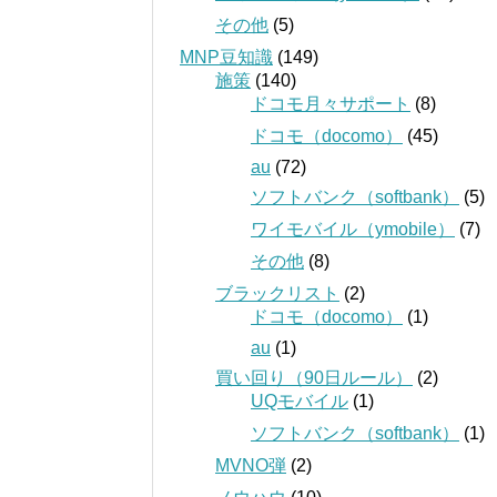
その他
(5)
MNP豆知識
(149)
施策
(140)
ドコモ月々サポート
(8)
ドコモ（docomo）
(45)
au
(72)
ソフトバンク（softbank）
(5)
ワイモバイル（ymobile）
(7)
その他
(8)
ブラックリスト
(2)
ドコモ（docomo）
(1)
au
(1)
買い回り（90日ルール）
(2)
UQモバイル
(1)
ソフトバンク（softbank）
(1)
MVNO弾
(2)