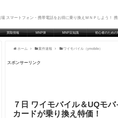
場 スマートフォン・携帯電話をお得に乗り換えＭＮＰしよう！ 
買取情報
MNP弾
MNP豆知識
初心者のための
ホーム
案件速報
ワイモバイル（ymobile）
スポンサーリンク
７日 ワイモバイル＆UQモバイ
カードが乗り換え特価！