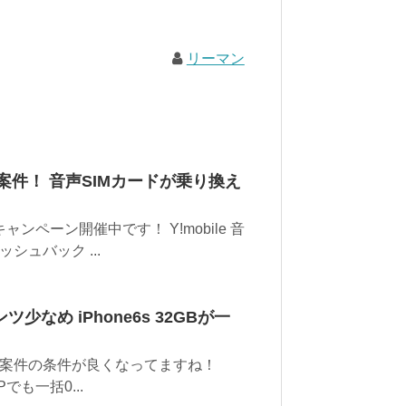
リーマン
案件！ 音声SIMカードが乗り換え
ペーン開催中です！ Y!mobile 音
シュバック ...
なめ iPhone6s 32GBが一
案件の条件が良くなってますね！
NPでも一括0...