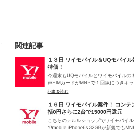
関連記事
１３日 ワイモバイル＆UQモバイル
特価！
今週末もUQモバイルとワイモバイルのキャン
声SIMカードがMNPで１回線につきキャッ
記事を読む
１６日 ワイモバイル案件！ コンテンツ少
括0円さらに2台で15000円還元
こちらのテルルショップでワイモバイル
Y!mobile iPhone6s 32GBが新規でもM