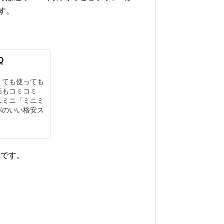
す。
Q
くても使っても
話もコミコミ
ニミニ「ミニミ
パのいい格安ス
能です。