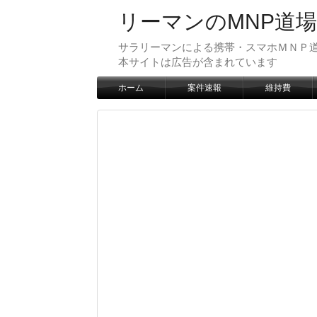
リーマンのMNP道場
サラリーマンによる携帯・スマホＭＮＰ道
本サイトは広告が含まれています
ホーム
案件速報
維持費