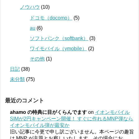
ノウハウ
(10)
ドコモ（docomo）
(5)
au
(6)
ソフトバンク（softbank）
(3)
ワイモバイル（ymobile）
(2)
その他
(1)
日記
(38)
未分類
(75)
最近のコメント
ahamo の特典に目がくらんでます
on
イオンモバイル
SIMが2円キャンペーン開催！ すぐに作れるMNP弾なら
イオンモバイル弾が最安か
旧い記事に今更で申し訳ございません。本ページの趣旨
は MNP が主題とお察しいたします。その場合にお
...