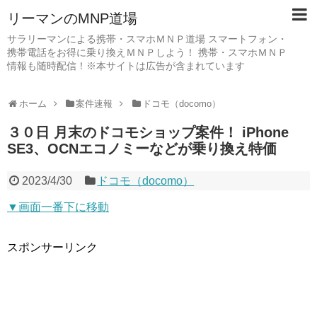
リーマンのMNP道場
サラリーマンによる携帯・スマホＭＮＰ道場 スマートフォン・
携帯電話をお得に乗り換えＭＮＰしよう！ 携帯・スマホＭＮＰ
情報も随時配信！※本サイトは広告が含まれています
ホーム
案件速報
ドコモ（docomo）
３０日 月末のドコモショップ案件！ iPhone
SE3、OCNエコノミーなどが乗り換え特価
2023/4/30
ドコモ（docomo）
▼画面一番下に移動
スポンサーリンク