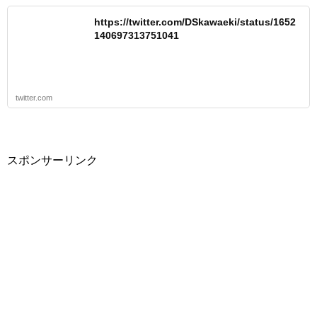
https://twitter.com/DSkawaeki/status/1652
140697313751041
twitter.com
スポンサーリンク