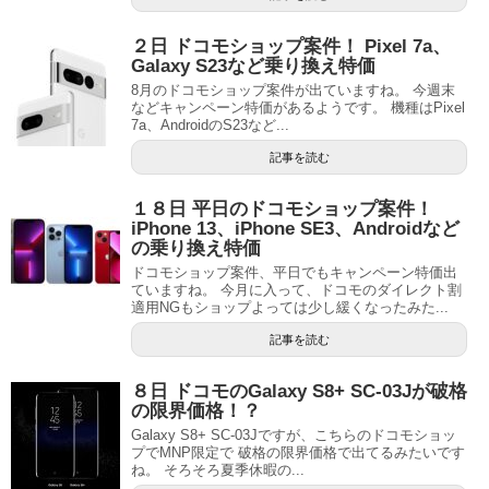
２日 ドコモショップ案件！ Pixel 7a、
Galaxy S23など乗り換え特価
8月のドコモショップ案件が出ていますね。 今週末
などキャンペーン特価があるようです。 機種はPixel
7a、AndroidのS23など...
記事を読む
１８日 平日のドコモショップ案件！
iPhone 13、iPhone SE3、Androidなど
の乗り換え特価
ドコモショップ案件、平日でもキャンペーン特価出
ていますね。 今月に入って、ドコモのダイレクト割
適用NGもショップよっては少し緩くなったみた...
記事を読む
８日 ドコモのGalaxy S8+ SC-03Jが破格
の限界価格！？
Galaxy S8+ SC-03Jですが、こちらのドコモショッ
プでMNP限定で 破格の限界価格で出てるみたいです
ね。 そろそろ夏季休暇の...