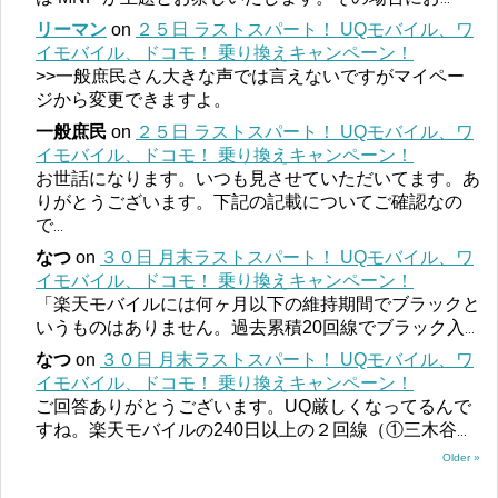
リーマン
on
２５日 ラストスパート！ UQモバイル、ワ
イモバイル、ドコモ！ 乗り換えキャンペーン！
>>一般庶民さん大きな声では言えないですがマイペー
ジから変更できますよ。
一般庶民
on
２５日 ラストスパート！ UQモバイル、ワ
イモバイル、ドコモ！ 乗り換えキャンペーン！
お世話になります。いつも見させていただいてます。あ
りがとうございます。下記の記載についてご確認なの
で
...
なつ
on
３０日 月末ラストスパート！ UQモバイル、ワ
イモバイル、ドコモ！ 乗り換えキャンペーン！
「楽天モバイルには何ヶ月以下の維持期間でブラックと
いうものはありません。過去累積20回線でブラック入
...
なつ
on
３０日 月末ラストスパート！ UQモバイル、ワ
イモバイル、ドコモ！ 乗り換えキャンペーン！
ご回答ありがとうございます。UQ厳しくなってるんで
すね。楽天モバイルの240日以上の２回線（①三木谷
...
Older »