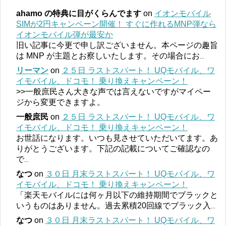
ahamo の特典に目がくらんでます
on
イオンモバイル
SIMが2円キャンペーン開催！ すぐに作れるMNP弾なら
イオンモバイル弾が最安か
旧い記事に今更で申し訳ございません。本ページの趣旨
は MNP が主題とお察しいたします。その場合にお
...
リーマン
on
２５日 ラストスパート！ UQモバイル、ワ
イモバイル、ドコモ！ 乗り換えキャンペーン！
>>一般庶民さん大きな声では言えないですがマイペー
ジから変更できますよ。
一般庶民
on
２５日 ラストスパート！ UQモバイル、ワ
イモバイル、ドコモ！ 乗り換えキャンペーン！
お世話になります。いつも見させていただいてます。あ
りがとうございます。下記の記載についてご確認なの
で
...
なつ
on
３０日 月末ラストスパート！ UQモバイル、ワ
イモバイル、ドコモ！ 乗り換えキャンペーン！
「楽天モバイルには何ヶ月以下の維持期間でブラックと
いうものはありません。過去累積20回線でブラック入
...
なつ
on
３０日 月末ラストスパート！ UQモバイル、ワ