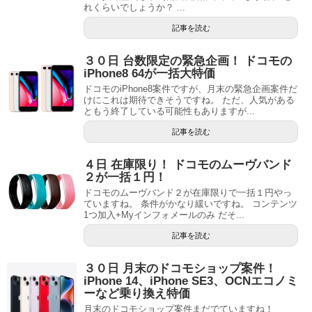
れくらいでしょうか？ ...
記事を読む
３０日 台数限定の緊急企画！ ドコモの
iPhone8 64が一括大特価
ドコモのiPhone8案件ですが、月末の緊急企画案件だ
けにこれは期待できそうですね。 ただ、人気がある
ともう終了している可能性もありますが...
記事を読む
４日 在庫限り！ ドコモのムーヴバンド
２が一括１円！
ドコモのムーヴバンド２が在庫限りで一括１円やっ
ていますね。 条件がかなり緩いですね。 コンテンツ
1つ加入+Myインフォメールのみ だそ...
記事を読む
３０日 月末のドコモショップ案件！
iPhone 14、iPhone SE3、OCNエコノミ
ーなど乗り換え特価
月末のドコモショップ案件まだでていますね！