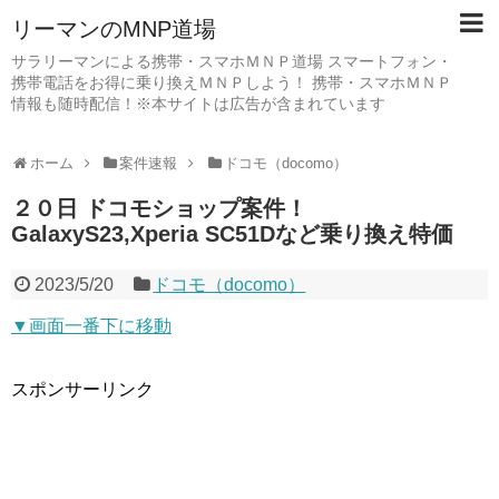
リーマンのMNP道場
サラリーマンによる携帯・スマホＭＮＰ道場 スマートフォン・
携帯電話をお得に乗り換えＭＮＰしよう！ 携帯・スマホＭＮＰ
情報も随時配信！※本サイトは広告が含まれています
ホーム
案件速報
ドコモ（docomo）
２０日 ドコモショップ案件！
GalaxyS23,Xperia SC51Dなど乗り換え特価
2023/5/20
ドコモ（docomo）
▼画面一番下に移動
スポンサーリンク