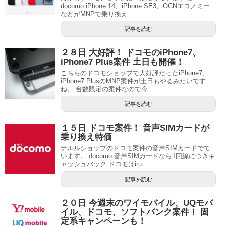
docomo iPhone 14、iPhone SE3、OCNエコノミー
などがMNPで乗り換え...
記事を読む
２８日 大好評！ ドコモのiPhone7、
iPhone7 Plus案件 土日も開催！
こちらのドコモショップで大好評だったiPhone7、
iPhone7 PlusのMNP案件が土日もやるみたいです
ね。 台数限定の案件なので今...
記事を読む
１５日 ドコモ案件！ 音声SIMカードが
乗り換え特価
テルルショップのドコモ案件の音声SIMカードでて
います。 docomo 音声SIMカードなら1回線につきキ
ャッシュバック ドコモはiru...
記事を読む
２０日 今週末のワイモバイル、UQモバ
イル、ドコモ、ソフトバンク案件！ 固
定系キャンペーンも！