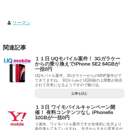
リーマン
関連記事
１１日 UQモバイル案件！ 3Gガラケー
からの乗り換えでiPhone SE2 64GBが
一括0円
UQモバイル案件、3GガラケーからのMNP案件がで
てきてますね。 9/2からauとUQ回線の上限数が統合
されて共有になるようですので駆け込...
記事を読む
１３日 ワイモバイルキャンペーン開
催！ 有料コンテンツなし iPhone6s
32GBが一括0円
３連休、ワイモバイル案件ですが全体的に先月より
条件落ちてきていますね。 先月から大きな変更点が