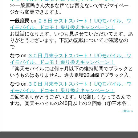
>>一般庶民さん大きな声では言えないですがマイペー
ジから変更できますよ。
一般庶民
on
２５日 ラストスパート！ UQモバイル、ワ
イモバイル、ドコモ！ 乗り換えキャンペーン！
お世話になります。いつも見させていただいてます。あ
りがとうございます。下記の記載についてご確認なの
で
...
なつ
on
３０日 月末ラストスパート！ UQモバイル、ワ
イモバイル、ドコモ！ 乗り換えキャンペーン！
「楽天モバイルには何ヶ月以下の維持期間でブラックと
いうものはありません。過去累積20回線でブラック入
...
なつ
on
３０日 月末ラストスパート！ UQモバイル、ワ
イモバイル、ドコモ！ 乗り換えキャンペーン！
ご回答ありがとうございます。UQ厳しくなってるんで
すね。楽天モバイルの240日以上の２回線（①三木谷
...
Older »