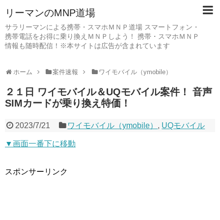
リーマンのMNP道場
サラリーマンによる携帯・スマホＭＮＰ道場 スマートフォン・
携帯電話をお得に乗り換えＭＮＰしよう！ 携帯・スマホＭＮＰ
情報も随時配信！※本サイトは広告が含まれています
ホーム
案件速報
ワイモバイル（ymobile）
２１日 ワイモバイル＆UQモバイル案件！ 音声
SIMカードが乗り換え特価！
2023/7/21
ワイモバイル（ymobile）
,
UQモバイル
▼画面一番下に移動
スポンサーリンク