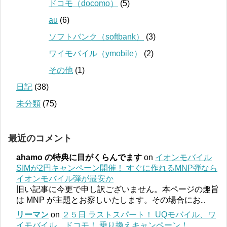
ドコモ（docomo）
(5)
au
(6)
ソフトバンク（softbank）
(3)
ワイモバイル（ymobile）
(2)
その他
(1)
日記
(38)
未分類
(75)
最近のコメント
ahamo の特典に目がくらんでます
on
イオンモバイル
SIMが2円キャンペーン開催！ すぐに作れるMNP弾なら
イオンモバイル弾が最安か
旧い記事に今更で申し訳ございません。本ページの趣旨
は MNP が主題とお察しいたします。その場合にお
...
リーマン
on
２５日 ラストスパート！ UQモバイル、ワ
イモバイル、ドコモ！ 乗り換えキャンペーン！