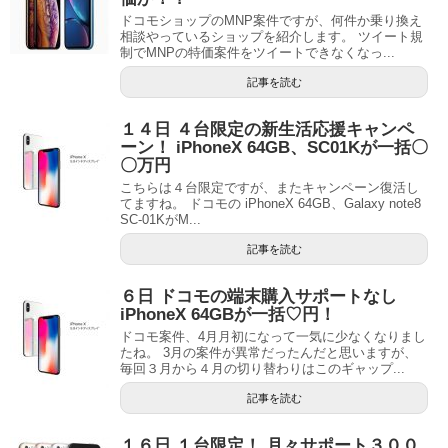
ドコモショップのMNP案件ですが、何件か乗り換え
相談やっているショップを紹介します。 ツイート規
制でMNPの特価案件をツイートできなくなっ...
記事を読む
１４日 ４台限定の新生活応援キャンペ
ーン！ iPhoneX 64GB、SC01Kが一括〇
〇万円
こちらは４台限定ですが、またキャンペーン復活し
てますね。 ドコモの iPhoneX 64GB、Galaxy note8
SC-01KがM...
記事を読む
６日 ドコモの端末購入サポートなし
iPhoneX 64GBが一括♡円！
ドコモ案件、4月月初になって一気に少なくなりまし
たね。 3月の案件が異常だったんだと思いますが、
毎回３月から４月の切り替わりはこのギャップ...
記事を読む
１６日 １台限定！ 月々サポート３００