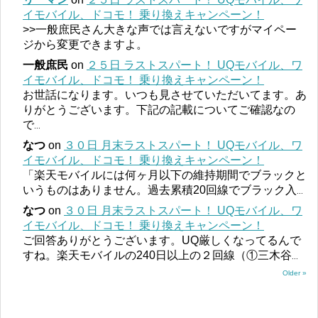
イモバイル、ドコモ！ 乗り換えキャンペーン！
>>一般庶民さん大きな声では言えないですがマイペー
ジから変更できますよ。
一般庶民
on
２５日 ラストスパート！ UQモバイル、ワ
イモバイル、ドコモ！ 乗り換えキャンペーン！
お世話になります。いつも見させていただいてます。あ
りがとうございます。下記の記載についてご確認なの
で
...
なつ
on
３０日 月末ラストスパート！ UQモバイル、ワ
イモバイル、ドコモ！ 乗り換えキャンペーン！
「楽天モバイルには何ヶ月以下の維持期間でブラックと
いうものはありません。過去累積20回線でブラック入
...
なつ
on
３０日 月末ラストスパート！ UQモバイル、ワ
イモバイル、ドコモ！ 乗り換えキャンペーン！
ご回答ありがとうございます。UQ厳しくなってるんで
すね。楽天モバイルの240日以上の２回線（①三木谷
...
Older »