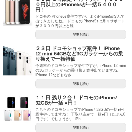
０円以上のiPhone5sが一括５４００
円！
ドコモのiPhone5s案件ですが、よくiPhone5sなんて
出てきましたね。 ドコモのiPhone5sは月々サポート
が３０００円以上と維...
記事を読む
２３日 ドコモショップ案件！ iPhone
12 mini 64GBなど3Gガラケーからの乗
り換えで一括特価
今週末のドコモショップ案件ですが、iPhone 12 mini
の3Gガラケーからの乗り換え案件出ていますね。
iPhone 12などもなさ...
記事を読む
１１日 残り２台！ ドコモのiPhone7
32GBが一括 ●円！
こちらのドコモショップでiPhone7 32GBの一括●円
案件やってますね！ 下取り込みで一括●円（たぶん0
円です）でしょうか。 iPh...
記事を読む