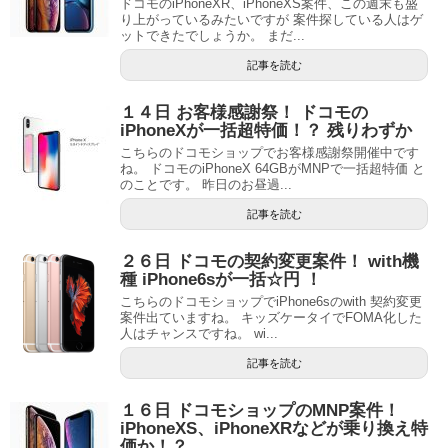
ドコモのiPhoneXR、iPhoneXS案件、この週末も盛
り上がっているみたいですが 案件探している人はゲ
ットできたでしょうか。 まだ...
記事を読む
１４日 お客様感謝祭！ ドコモの
iPhoneXが一括超特価！？ 残りわずか
こちらのドコモショップでお客様感謝祭開催中です
ね。 ドコモのiPhoneX 64GBがMNPで一括超特価 と
のことです。 昨日のお昼過...
記事を読む
２６日 ドコモの契約変更案件！ with機
種 iPhone6sが一括☆円 ！
こちらのドコモショップでiPhone6sのwith 契約変更
案件出ていますね。 キッズケータイでFOMA化した
人はチャンスですね。 wi...
記事を読む
１６日 ドコモショップのMNP案件！
iPhoneXS、iPhoneXRなどが乗り換え特
価か！？