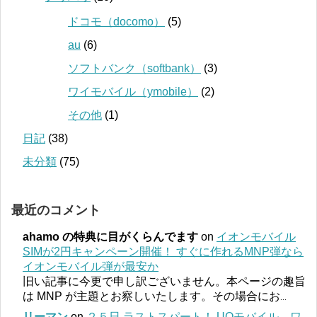
ドコモ（docomo）
(5)
au
(6)
ソフトバンク（softbank）
(3)
ワイモバイル（ymobile）
(2)
その他
(1)
日記
(38)
未分類
(75)
最近のコメント
ahamo の特典に目がくらんでます
on
イオンモバイル
SIMが2円キャンペーン開催！ すぐに作れるMNP弾なら
イオンモバイル弾が最安か
旧い記事に今更で申し訳ございません。本ページの趣旨
は MNP が主題とお察しいたします。その場合にお
...
リーマン
on
２５日 ラストスパート！ UQモバイル、ワ