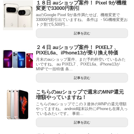
１８日 auショップ案件！ Pixel 9が機種
変更で33000円割引
auのGoogle Pixel 9が条件満たせば、機種変更で
33000円割引出ていますね。 条件は ・5G機種変更お
トク割で5,500円...
記事を読む
２４日 auショップ案件！ PIXEL7 、
PIXEL6a、iPhone13が乗り換え特価
月末のauショップ案件、まだ予約枠空いているみた
いですね。 au PIXEL7 、PIXEL6a、iPhone13が
MNPで一括特価 条...
記事を読む
こちらのauショップで週末のMNP還元
増額やっていますね！
こちらのauショップでこの３連休のMNPの還元増額
やってますね。 android端末以外にiPhoneも在庫入っ
ているみたいです。 事前...
記事を読む