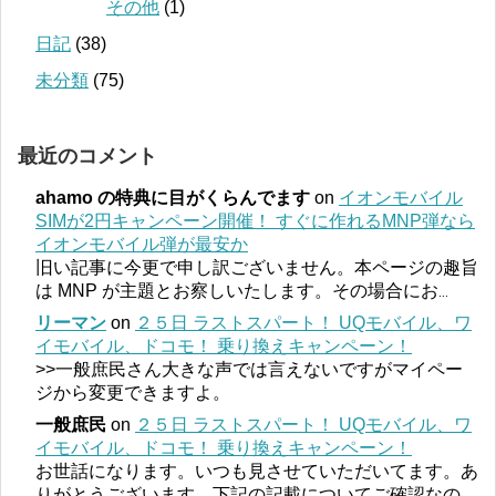
その他
(1)
日記
(38)
未分類
(75)
最近のコメント
ahamo の特典に目がくらんでます
on
イオンモバイル
SIMが2円キャンペーン開催！ すぐに作れるMNP弾なら
イオンモバイル弾が最安か
旧い記事に今更で申し訳ございません。本ページの趣旨
は MNP が主題とお察しいたします。その場合にお
...
リーマン
on
２５日 ラストスパート！ UQモバイル、ワ
イモバイル、ドコモ！ 乗り換えキャンペーン！
>>一般庶民さん大きな声では言えないですがマイペー
ジから変更できますよ。
一般庶民
on
２５日 ラストスパート！ UQモバイル、ワ
イモバイル、ドコモ！ 乗り換えキャンペーン！
お世話になります。いつも見させていただいてます。あ
りがとうございます。下記の記載についてご確認なの