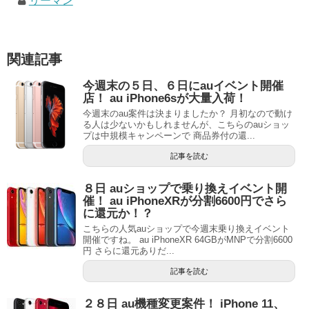
リーマン
関連記事
今週末の５日、６日にauイベント開催
店！ au iPhone6sが大量入荷！
今週末のau案件は決まりましたか？ 月初なので動け
る人は少ないかもしれませんが、こちらのauショッ
プは中規模キャンペーンで 商品券付の還...
記事を読む
８日 auショップで乗り換えイベント開
催！ au iPhoneXRが分割6600円でさら
に還元か！？
こちらの人気auショップで今週末乗り換えイベント
開催ですね。 au iPhoneXR 64GBがMNPで分割6600
円 さらに還元ありだ...
記事を読む
２８日 au機種変更案件！ iPhone 11、