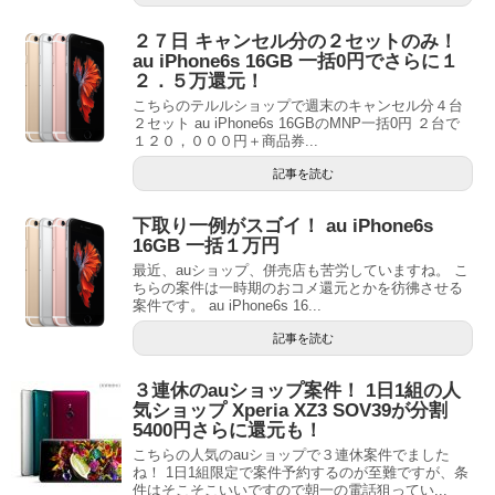
２７日 キャンセル分の２セットのみ！
au iPhone6s 16GB 一括0円でさらに１
２．５万還元！
こちらのテルルショップで週末のキャンセル分４台
２セット au iPhone6s 16GBのMNP一括0円 ２台で
１２０，０００円＋商品券...
記事を読む
下取り一例がスゴイ！ au iPhone6s
16GB 一括１万円
最近、auショップ、併売店も苦労していますね。 こ
ちらの案件は一時期のおコメ還元とかを彷彿させる
案件です。 au iPhone6s 16...
記事を読む
３連休のauショップ案件！ 1日1組の人
気ショップ Xperia XZ3 SOV39が分割
5400円さらに還元も！
こちらの人気のauショップで３連休案件でました
ね！ 1日1組限定で案件予約するのが至難ですが、条
件はそこそこいいですので朝一の電話狙ってい...