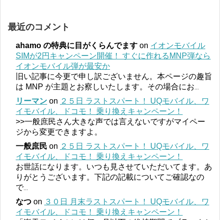
最近のコメント
ahamo の特典に目がくらんでます
on
イオンモバイル
SIMが2円キャンペーン開催！ すぐに作れるMNP弾なら
イオンモバイル弾が最安か
旧い記事に今更で申し訳ございません。本ページの趣旨
は MNP が主題とお察しいたします。その場合にお
...
リーマン
on
２５日 ラストスパート！ UQモバイル、ワ
イモバイル、ドコモ！ 乗り換えキャンペーン！
>>一般庶民さん大きな声では言えないですがマイペー
ジから変更できますよ。
一般庶民
on
２５日 ラストスパート！ UQモバイル、ワ
イモバイル、ドコモ！ 乗り換えキャンペーン！
お世話になります。いつも見させていただいてます。あ
りがとうございます。下記の記載についてご確認なの
で
...
なつ
on
３０日 月末ラストスパート！ UQモバイル、ワ
イモバイル、ドコモ！ 乗り換えキャンペーン！