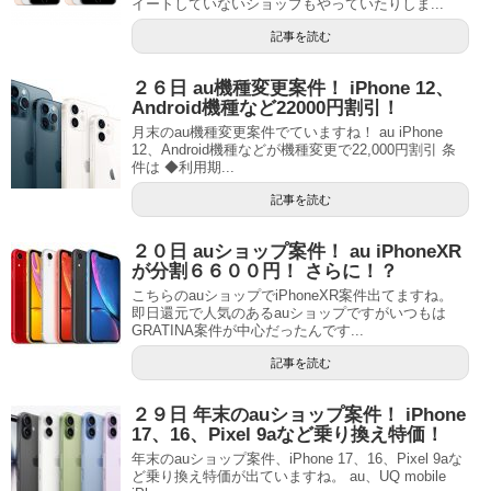
イートしていないショップもやっていたりしま...
記事を読む
２６日 au機種変更案件！ iPhone 12、
Android機種など22000円割引！
月末のau機種変更案件でていますね！ au iPhone
12、Android機種などが機種変更で22,000円割引 条
件は ◆利用期...
記事を読む
２０日 auショップ案件！ au iPhoneXR
が分割６６００円！ さらに！？
こちらのauショップでiPhoneXR案件出てますね。
即日還元で人気のあるauショップですがいつもは
GRATINA案件が中心だったんです...
記事を読む
２９日 年末のauショップ案件！ iPhone
17、16、Pixel 9aなど乗り換え特価！
年末のauショップ案件、iPhone 17、16、Pixel 9aな
ど乗り換え特価が出ていますね。 au、UQ mobile