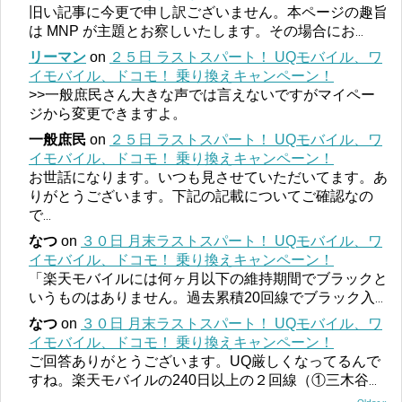
旧い記事に今更で申し訳ございません。本ページの趣旨
は MNP が主題とお察しいたします。その場合にお
...
リーマン
on
２５日 ラストスパート！ UQモバイル、ワ
イモバイル、ドコモ！ 乗り換えキャンペーン！
>>一般庶民さん大きな声では言えないですがマイペー
ジから変更できますよ。
一般庶民
on
２５日 ラストスパート！ UQモバイル、ワ
イモバイル、ドコモ！ 乗り換えキャンペーン！
お世話になります。いつも見させていただいてます。あ
りがとうございます。下記の記載についてご確認なの
で
...
なつ
on
３０日 月末ラストスパート！ UQモバイル、ワ
イモバイル、ドコモ！ 乗り換えキャンペーン！
「楽天モバイルには何ヶ月以下の維持期間でブラックと
いうものはありません。過去累積20回線でブラック入
...
なつ
on
３０日 月末ラストスパート！ UQモバイル、ワ
イモバイル、ドコモ！ 乗り換えキャンペーン！
ご回答ありがとうございます。UQ厳しくなってるんで
すね。楽天モバイルの240日以上の２回線（①三木谷
...