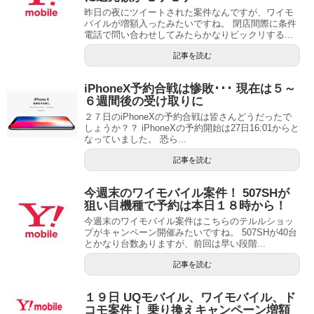
昨日の夜にツイートされた案件なんですが、ワイモ
バイルが増額入ったみたいですね。 閉店間際に条件
電話で問い合わせしてみたらかなりビックリする...
記事を読む
iPhoneX予約合戦は惨敗･･･ 現在は５～
６週間後の受け取りに
２７日のiPhoneXの予約合戦は皆さんどうだったで
しょうか？？ iPhoneXの予約開始は27日16:01からと
なっていました。 恐ら...
記事を読む
今週末のワイモバイル案件！ 507SHが
狙い目機種で予約は本日１８時から！
今週末のワイモバイル案件はこちらのテルルショッ
プがキャンペーン開催みたいですね。 507SHが40台
とかなり台数ありますが、前回は早い段階...
記事を読む
１９日 UQモバイル、ワイモバイル、ド
コモ案件！ 乗り換えキャンペーン増額