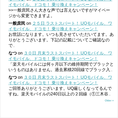
イモバイル、ドコモ！ 乗り換えキャンペーン！
>>一般庶民さん大きな声では言えないですがマイペー
ジから変更できますよ。
一般庶民
on
２５日 ラストスパート！ UQモバイル、ワ
イモバイル、ドコモ！ 乗り換えキャンペーン！
お世話になります。いつも見させていただいてます。あ
りがとうございます。下記の記載についてご確認なの
で
...
なつ
on
３０日 月末ラストスパート！ UQモバイル、ワ
イモバイル、ドコモ！ 乗り換えキャンペーン！
「楽天モバイルには何ヶ月以下の維持期間でブラックと
いうものはありません。過去累積20回線でブラック入
...
なつ
on
３０日 月末ラストスパート！ UQモバイル、ワ
イモバイル、ドコモ！ 乗り換えキャンペーン！
ご回答ありがとうございます。UQ厳しくなってるんで
すね。楽天モバイルの240日以上の２回線（①三木谷
...
Older »