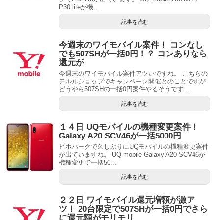
P30 liteが機...
記事を読む
今週末のワイモバイル案件！ コンなし
でも507SHが一括0円！？ コンありなら
還元が
今週末のワイモバイル案件アツいですね。 こちらの
テルルショップでキャンペーン開催とのことですが
どうやら507SHの一括0円案件やるそうです...
記事を読む
１４日 UQモバイルの機種変更案件！
Galaxy A20 SCV46が一括5000円
ピポパークで久しぶりにUQモバイルの機種変更案件
が出ていますね。 UQ mobile Galaxy A20 SCV46が
機種変更で一括50...
記事を読む
２２日 ワイモバイル還元増額が激ア
ツ！ 20台限定で507SHが一括0円でさら
に還元額がモリモリ