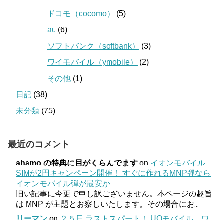
ドコモ（docomo）
(5)
au
(6)
ソフトバンク（softbank）
(3)
ワイモバイル（ymobile）
(2)
その他
(1)
日記
(38)
未分類
(75)
最近のコメント
ahamo の特典に目がくらんでます
on
イオンモバイル
SIMが2円キャンペーン開催！ すぐに作れるMNP弾なら
イオンモバイル弾が最安か
旧い記事に今更で申し訳ございません。本ページの趣旨
は MNP が主題とお察しいたします。その場合にお
...
リーマン
on
２５日 ラストスパート！ UQモバイル、ワ