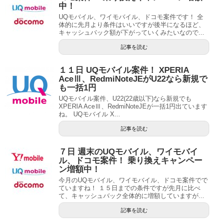
中！
UQモバイル、ワイモバイル、ドコモ案件です！ 全
体的に先月より条件はいいですが後半になるほど、
キャッシュバック額が下がっていくみたいなので...
記事を読む
１１日 UQモバイル案件！ XPERIA
AceⅢ、RedmiNoteJEがU22なら新規で
も一括1円
UQモバイル案件、U22(22歳以下)なら新規でも
XPERIA AceⅢ、RedmiNoteJEが一括1円出ています
ね。 UQモバイル X...
記事を読む
７日 週末のUQモバイル、ワイモバイ
ル、ドコモ案件！ 乗り換えキャンペー
ン増額中！
今月のUQモバイル、ワイモバイル、ドコモ案件でで
ていますね！ １５日までの条件ですが先月に比べ
て、キャッシュバック全体的に増額していますが...
記事を読む