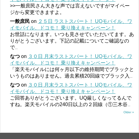
>>一般庶民さん大きな声では言えないですがマイペー
ジから変更できますよ。
一般庶民
on
２５日 ラストスパート！ UQモバイル、ワ
イモバイル、ドコモ！ 乗り換えキャンペーン！
お世話になります。いつも見させていただいてます。あ
りがとうございます。下記の記載についてご確認なの
で
...
なつ
on
３０日 月末ラストスパート！ UQモバイル、ワ
イモバイル、ドコモ！ 乗り換えキャンペーン！
「楽天モバイルには何ヶ月以下の維持期間でブラックと
いうものはありません。過去累積20回線でブラック入
...
なつ
on
３０日 月末ラストスパート！ UQモバイル、ワ
イモバイル、ドコモ！ 乗り換えキャンペーン！
ご回答ありがとうございます。UQ厳しくなってるんで
すね。楽天モバイルの240日以上の２回線（①三木谷
...
Older »