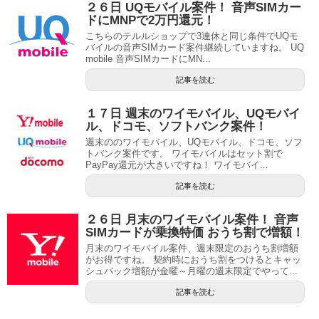
２６日 UQモバイル案件！ 音声SIMカー
ドにMNPで2万円還元！
こちらのテルルショップで3連休と同じ条件でUQモ
バイルの音声SIMカード案件継続していますね。 UQ
mobile 音声SIMカードにMN...
記事を読む
１７日 週末のワイモバイル、UQモバイ
ル、ドコモ、ソフトバンク案件！
週末ののワイモバイル、UQモバイル、ドコモ、ソフ
トバンク案件です。 ワイモバイルはセット割で
PayPay還元が大きいですね！ ワイモバイ...
記事を読む
２６日 月末のワイモバイル案件！ 音声
SIMカードが乗換特価 おうち割で増額！
月末のワイモバイル案件、週末限定のおうち割増額
がお得ですね。 契約時におうち割をつけるとキャッ
シュバック増額が金曜～月曜の週末限定でやって...
記事を読む