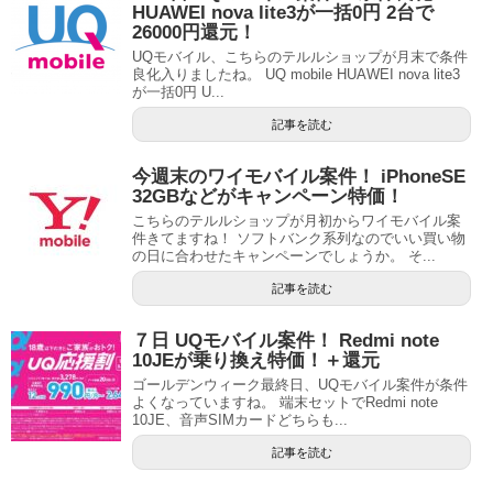
HUAWEI nova lite3が一括0円 2台で
26000円還元！
UQモバイル、こちらのテルルショップが月末で条件
良化入りましたね。 UQ mobile HUAWEI nova lite3
が一括0円 U...
記事を読む
今週末のワイモバイル案件！ iPhoneSE
32GBなどがキャンペーン特価！
こちらのテルルショップが月初からワイモバイル案
件きてますね！ ソフトバンク系列なのでいい買い物
の日に合わせたキャンペーンでしょうか。 そ...
記事を読む
７日 UQモバイル案件！ Redmi note
10JEが乗り換え特価！＋還元
ゴールデンウィーク最終日、UQモバイル案件が条件
よくなっていますね。 端末セットでRedmi note
10JE、音声SIMカードどちらも...
記事を読む