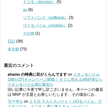
ドコモ（docomo）
(5)
au
(6)
ソフトバンク（softbank）
(3)
ワイモバイル（ymobile）
(2)
その他
(1)
日記
(38)
未分類
(75)
最近のコメント
ahamo の特典に目がくらんでます
on
イオンモバイル
SIMが2円キャンペーン開催！ すぐに作れるMNP弾なら
イオンモバイル弾が最安か
旧い記事に今更で申し訳ございません。本ページの趣旨
は MNP が主題とお察しいたします。その場合にお
...
リーマン
on
２５日 ラストスパート！ UQモバイル、ワ
イモバイル、ドコモ！ 乗り換えキャンペーン！