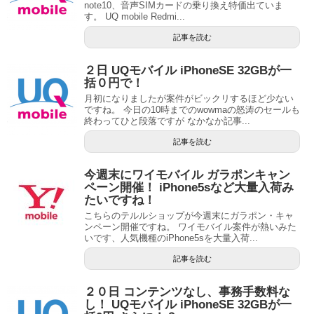
note10、音声SIMカードの乗り換え特価出ていま
す。 UQ mobile Redmi...
記事を読む
２日 UQモバイル iPhoneSE 32GBが一
括０円で！
月初になりましたが案件がビックリするほど少ない
ですね。 今日の10時までのwowmaの怒涛のセールも
終わってひと段落ですが なかなか記事...
記事を読む
今週末にワイモバイル ガラポンキャン
ペーン開催！ iPhone5sなど大量入荷み
たいですね！
こちらのテルルショップが今週末にガラポン・キャ
ンペーン開催ですね。 ワイモバイル案件が熱いみた
いです、人気機種のiPhone5sを大量入荷...
記事を読む
２０日 コンテンツなし、事務手数料な
し！ UQモバイル iPhoneSE 32GBが一