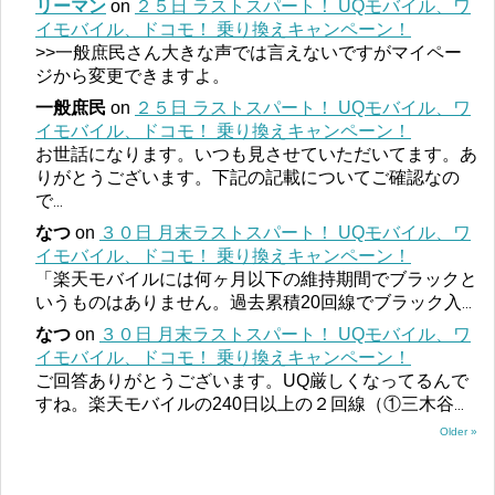
リーマン
on
２５日 ラストスパート！ UQモバイル、ワ
イモバイル、ドコモ！ 乗り換えキャンペーン！
>>一般庶民さん大きな声では言えないですがマイペー
ジから変更できますよ。
一般庶民
on
２５日 ラストスパート！ UQモバイル、ワ
イモバイル、ドコモ！ 乗り換えキャンペーン！
お世話になります。いつも見させていただいてます。あ
りがとうございます。下記の記載についてご確認なの
で
...
なつ
on
３０日 月末ラストスパート！ UQモバイル、ワ
イモバイル、ドコモ！ 乗り換えキャンペーン！
「楽天モバイルには何ヶ月以下の維持期間でブラックと
いうものはありません。過去累積20回線でブラック入
...
なつ
on
３０日 月末ラストスパート！ UQモバイル、ワ
イモバイル、ドコモ！ 乗り換えキャンペーン！
ご回答ありがとうございます。UQ厳しくなってるんで
すね。楽天モバイルの240日以上の２回線（①三木谷
...
Older »