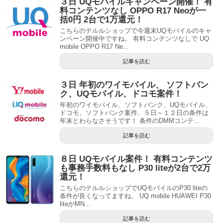
３日 UQモバイルキャンペーン開催！ 有
料コンテンツなし OPPO R17 Neoが一
括0円 2台で1万還元！
こちらのテルルショップで今週末UQモバイルのキャ
ンペーン開催中ですね。 有料コンテンツなしで UQ
mobile OPPO R17 Ne...
記事を読む
３日 年初のワイモバイル、 ソフトバン
ク、UQモバイル、ドコモ案件！
年初のワイモバイル、ソフトバンク、UQモバイル、
ドコモ、ソフトバンク案件、５日～１２日の条件は
年末とわらなさそうです！ 条件のDMMコンテ...
記事を読む
８日 UQモバイル案件！ 有料コンテンツ
も事務手数料もなし P30 liteが2台で2万
還元！
こちらのテルルショップでUQモバイルのP30 liteの
条件が良くなってますね。 UQ mobile HUAWEI P30
liteがMN...
記事を読む