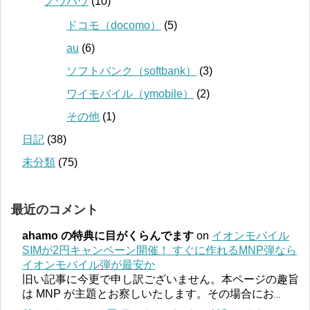
ノウハウ
(10)
ドコモ（docomo）
(5)
au
(6)
ソフトバンク（softbank）
(3)
ワイモバイル（ymobile）
(2)
その他
(1)
日記
(38)
未分類
(75)
最近のコメント
ahamo の特典に目がくらんでます
on
イオンモバイル
SIMが2円キャンペーン開催！ すぐに作れるMNP弾なら
イオンモバイル弾が最安か
旧い記事に今更で申し訳ございません。本ページの趣旨
は MNP が主題とお察しいたします。その場合にお
...