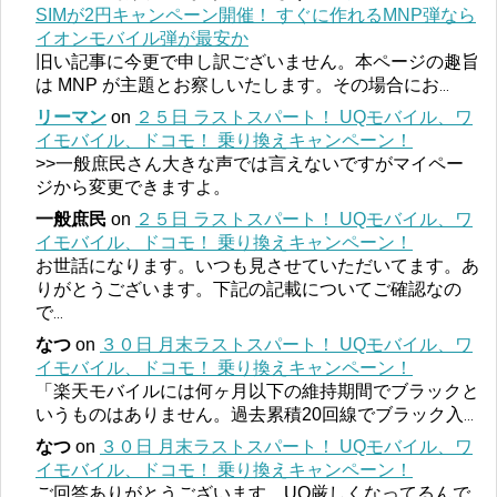
SIMが2円キャンペーン開催！ すぐに作れるMNP弾なら
イオンモバイル弾が最安か
旧い記事に今更で申し訳ございません。本ページの趣旨
は MNP が主題とお察しいたします。その場合にお
...
リーマン
on
２５日 ラストスパート！ UQモバイル、ワ
イモバイル、ドコモ！ 乗り換えキャンペーン！
>>一般庶民さん大きな声では言えないですがマイペー
ジから変更できますよ。
一般庶民
on
２５日 ラストスパート！ UQモバイル、ワ
イモバイル、ドコモ！ 乗り換えキャンペーン！
お世話になります。いつも見させていただいてます。あ
りがとうございます。下記の記載についてご確認なの
で
...
なつ
on
３０日 月末ラストスパート！ UQモバイル、ワ
イモバイル、ドコモ！ 乗り換えキャンペーン！
「楽天モバイルには何ヶ月以下の維持期間でブラックと
いうものはありません。過去累積20回線でブラック入
...
なつ
on
３０日 月末ラストスパート！ UQモバイル、ワ
イモバイル、ドコモ！ 乗り換えキャンペーン！
ご回答ありがとうございます。UQ厳しくなってるんで