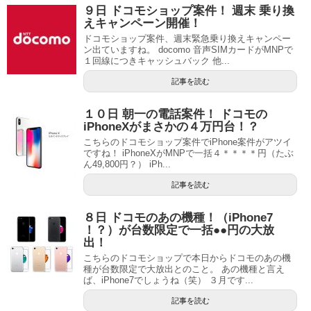
９日 ドコモショップ案件！ 週末 乗り換
えキャンペーン開催！
ドコモショップ案件、週末緊急乗り換えキャンペー
ン出ていますね。 docomo 音声SIMカードがMNPで
１回線につきキャッシュバック 他...
記事を読む
１０日 朝一の電話案件！ ドコモの
iPhoneXがまさかの４万円台！？
こちらのドコモショップ案件でiPhone案件がアツイ
ですね！ iPhoneXがMNPで一括４＊＊＊＊円（たぶ
ん49,800円？） iPh...
記事を読む
８日 ドコモのあの機種！（iPhone7
！？）が台数限定で一括●●円の大放
出！
こちらのドコモショップで本日からドコモのあの機
種が台数限定で大放出とのこと。 あの機種と言え
ば、iPhone7でしょうね（笑） ３月です...
記事を読む