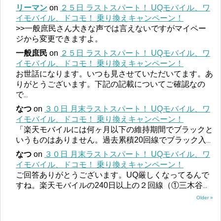
リーマン
on
２５日 ラストスパート！ UQモバイル、ワ
イモバイル、ドコモ！ 乗り換えキャンペーン！
>>一般庶民さん大きな声では言えないですがマイペー
ジから変更できますよ。
一般庶民
on
２５日 ラストスパート！ UQモバイル、ワ
イモバイル、ドコモ！ 乗り換えキャンペーン！
お世話になります。いつも見させていただいてます。あ
りがとうございます。下記の記載についてご確認なの
で
...
なつ
on
３０日 月末ラストスパート！ UQモバイル、ワ
イモバイル、ドコモ！ 乗り換えキャンペーン！
「楽天モバイルには何ヶ月以下の維持期間でブラックと
いうものはありません。過去累積20回線でブラック入
...
なつ
on
３０日 月末ラストスパート！ UQモバイル、ワ
イモバイル、ドコモ！ 乗り換えキャンペーン！
ご回答ありがとうございます。UQ厳しくなってるんで
すね。楽天モバイルの240日以上の２回線（①三木谷
...
Older »