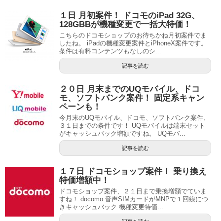
１日 月初案件！ ドコモのiPad 32G、
128GBBが機種変更で一括大特価！
こちらのドコモショップのお待ちかね月初案件でま
したね。 iPadの機種変更案件とiPhoneX案件です。
条件は有料コンテンツもなしのシ...
記事を読む
２０日 月末までのUQモバイル、ドコ
モ、ソフトバンク案件！ 固定系キャン
ペーンも！
今月末のUQモバイル、ドコモ、ソフトバンク案件、
３１日までの条件です！ UQモバイルは端末セット
がキャッシュバック増額ですね。 UQモバ...
記事を読む
１７日 ドコモショップ案件！ 乗り換え
特価増額中！
ドコモショップ案件、２１日まで乗換増額でていま
すね！ docomo 音声SIMカードがMNPで１回線につ
きキャッシュバック 機種変更特価...