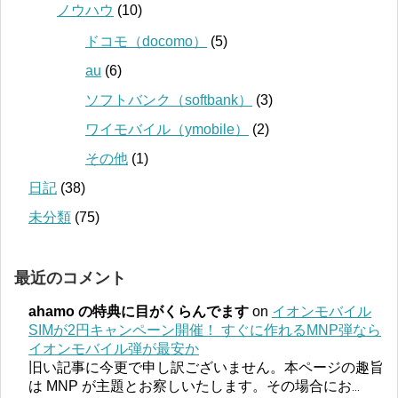
ノウハウ
(10)
ドコモ（docomo）
(5)
au
(6)
ソフトバンク（softbank）
(3)
ワイモバイル（ymobile）
(2)
その他
(1)
日記
(38)
未分類
(75)
最近のコメント
ahamo の特典に目がくらんでます
on
イオンモバイル
SIMが2円キャンペーン開催！ すぐに作れるMNP弾なら
イオンモバイル弾が最安か
旧い記事に今更で申し訳ございません。本ページの趣旨
は MNP が主題とお察しいたします。その場合にお
...