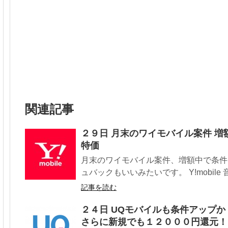
関連記事
２９日 月末のワイモバイル案件 増
特価
月末のワイモバイル案件、増額中で条件
ュバックもいいみたいです。 Y!mobile 音
記事を読む
２４日 UQモバイルも条件アップか！？ H
さらに新規でも１２０００円還元！