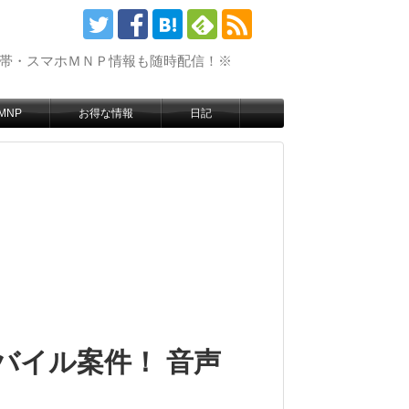
携帯・スマホＭＮＰ情報も随時配信！※
MNP
お得な情報
日記
バイル案件！ 音声