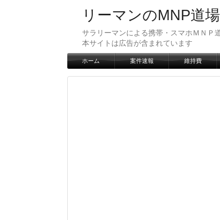
リーマンのMNP道場
サラリーマンによる携帯・スマホＭＮＰ道
本サイトは広告が含まれています
ホーム
案件速報
維持費