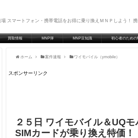
場 スマートフォン・携帯電話をお得に乗り換えＭＮＰしよう！ 
買取情報
MNP弾
MNP豆知識
初心者のための
ホーム
案件速報
ワイモバイル（ymobile）
スポンサーリンク
２５日 ワイモバイル＆UQモ
SIMカードが乗り換え特価！