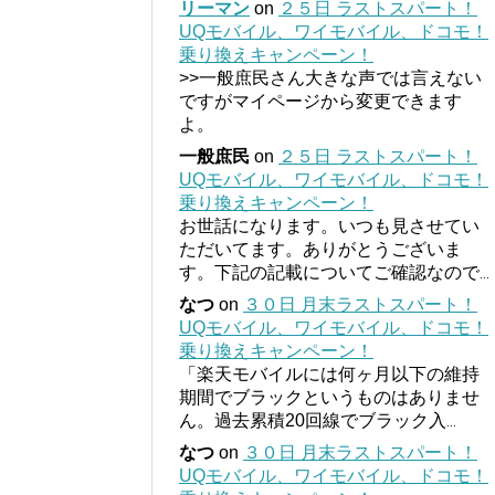
リーマン
on
２５日 ラストスパート！
UQモバイル、ワイモバイル、ドコモ！
乗り換えキャンペーン！
>>一般庶民さん大きな声では言えない
ですがマイページから変更できます
よ。
一般庶民
on
２５日 ラストスパート！
UQモバイル、ワイモバイル、ドコモ！
乗り換えキャンペーン！
お世話になります。いつも見させてい
ただいてます。ありがとうございま
す。下記の記載についてご確認なので
...
なつ
on
３０日 月末ラストスパート！
UQモバイル、ワイモバイル、ドコモ！
乗り換えキャンペーン！
「楽天モバイルには何ヶ月以下の維持
期間でブラックというものはありませ
ん。過去累積20回線でブラック入
...
なつ
on
３０日 月末ラストスパート！
UQモバイル、ワイモバイル、ドコモ！