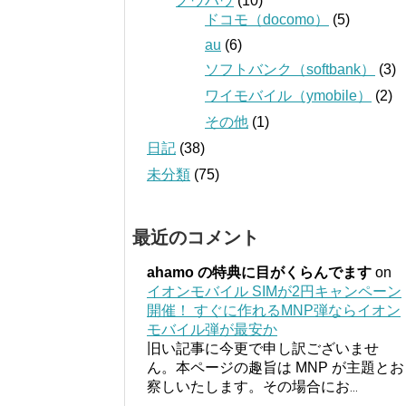
ノウハウ
(10)
ドコモ（docomo）
(5)
au
(6)
ソフトバンク（softbank）
(3)
ワイモバイル（ymobile）
(2)
その他
(1)
日記
(38)
未分類
(75)
最近のコメント
ahamo の特典に目がくらんでます
on
イオンモバイル SIMが2円キャンペーン
開催！ すぐに作れるMNP弾ならイオン
モバイル弾が最安か
旧い記事に今更で申し訳ございませ
ん。本ページの趣旨は MNP が主題とお
察しいたします。その場合にお
...