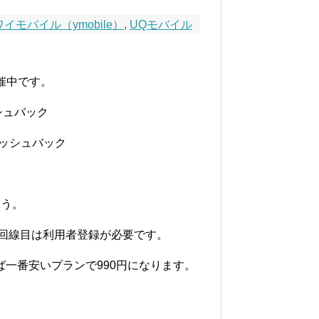
ワイモバイル（ymobile）
,
UQモバイル
催中です。
ッシュバック
ャッシュバック
ょう。
3回線目は利用者登録が必要です。
れば一番安いプランで990円になります。