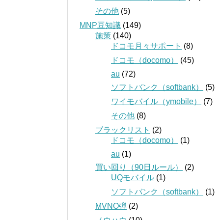
その他
(5)
MNP豆知識
(149)
施策
(140)
ドコモ月々サポート
(8)
ドコモ（docomo）
(45)
au
(72)
ソフトバンク（softbank）
(5)
ワイモバイル（ymobile）
(7)
その他
(8)
ブラックリスト
(2)
ドコモ（docomo）
(1)
au
(1)
買い回り（90日ルール）
(2)
UQモバイル
(1)
ソフトバンク（softbank）
(1)
MVNO弾
(2)