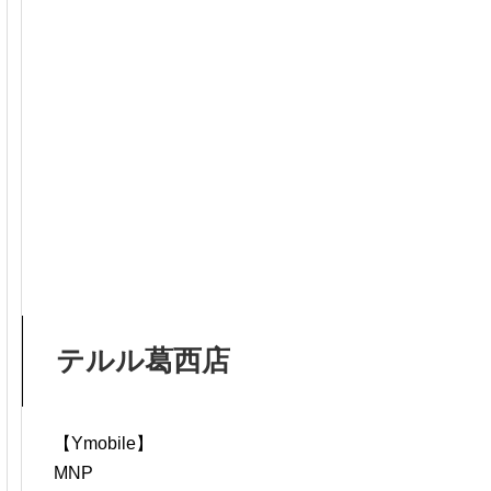
テルル葛西店
【Ymobile】
MNP