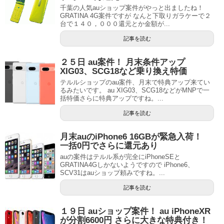
千葉の人気auショップ案件がやっと出ましたね！
GRATINA 4G案件ですが なんと下取りガラケーで２
台で１４０，０００還元とか金額が...
記事を読む
２５日 au案件！ 月末条件アップ
XIG03、SCG18など乗り換え特価
テルルショップのau案件、月末で特典アップ来てい
るみたいです。 au XIG03、SCG18などがMNPで一
括特価さらに特典アップですね。...
記事を読む
月末auのiPhone6 16GBが緊急入荷！
一括0円でさらに還元あり
auの案件はテルル系が完全にiPhoneSEと
GRATINA4Gしかないようですので iPhone6、
SCV31はauショップ頼みですね。...
記事を読む
１９日 auショップ案件！ au iPhoneXR
が分割6600円 さらに大きな特典付き！