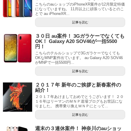
こちらのauショップのiPhoneXR案件が12月限定特価
になっていますね。 11月以上に頑張っているとのこ
とで au iPhoneXR...
記事を読む
３０日 au案件！ 3Gガラケーでなくても
OK！ Galaxy A20 SOV46が一括5500
円！
こちらのテルルショップで3Gガラケーでなくても
OKなMNP案件出ています。 au Galaxy A20 SOV46
がMNPで一括5500円...
記事を読む
２０１７年 新年のご挨拶と新春案件の
紹介！
２０１７年あけましておめでとうございます！ ２０
１６年はリーマンのＭＮＰ道場ブログもお世話にな
りました。 携帯乗り換えＭＮＰにとって...
記事を読む
週末の３連休案件！ 神奈川のauショッ