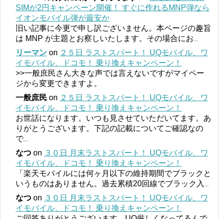
SIMが2円キャンペーン開催！ すぐに作れるMNP弾なら
イオンモバイル弾が最安か
旧い記事に今更で申し訳ございません。本ページの趣旨
は MNP が主題とお察しいたします。その場合にお
...
リーマン
on
２５日 ラストスパート！ UQモバイル、ワ
イモバイル、ドコモ！ 乗り換えキャンペーン！
>>一般庶民さん大きな声では言えないですがマイペー
ジから変更できますよ。
一般庶民
on
２５日 ラストスパート！ UQモバイル、ワ
イモバイル、ドコモ！ 乗り換えキャンペーン！
お世話になります。いつも見させていただいてます。あ
りがとうございます。下記の記載についてご確認なの
で
...
なつ
on
３０日 月末ラストスパート！ UQモバイル、ワ
イモバイル、ドコモ！ 乗り換えキャンペーン！
「楽天モバイルには何ヶ月以下の維持期間でブラックと
いうものはありません。過去累積20回線でブラック入
...
なつ
on
３０日 月末ラストスパート！ UQモバイル、ワ
イモバイル、ドコモ！ 乗り換えキャンペーン！
ご回答ありがとうございます。UQ厳しくなってるんで