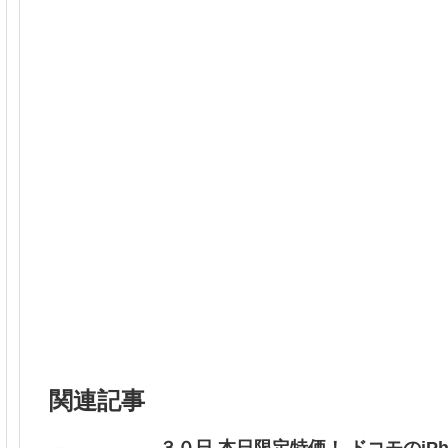
関連記事
３０日 本日限定特価！ ドコモのiPho