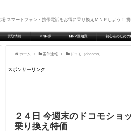
場 スマートフォン・携帯電話をお得に乗り換えＭＮＰしよう！ 
買取情報
MNP弾
MNP豆知識
初心者のための
ホーム
案件速報
ドコモ（docomo）
スポンサーリンク
２４日 今週末のドコモショップ
乗り換え特価