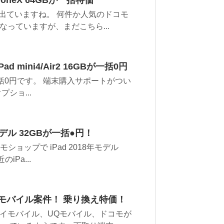
件出ていますね。 何件か人気のドコモ
っていますが、まだこちら...
mini4/Air2 16GBが一括0円
が新規一括0円です。 端末購入サポートがつい
ショ...
モデル 32GBが一括●円！
ショップで iPad 2018年モデル
iPa...
モバイル案件！ 乗り換え特価！
イモバイル、UQモバイル、ドコモが