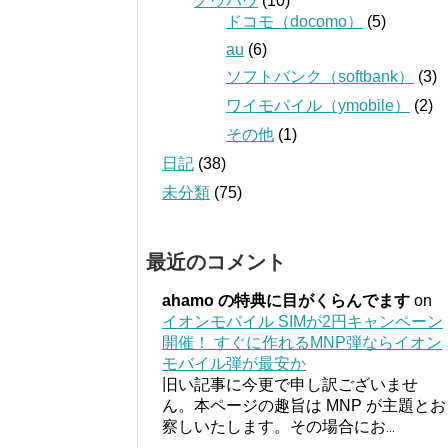
ノウハウ
(10)
ドコモ（docomo）
(5)
au
(6)
ソフトバンク（softbank）
(3)
ワイモバイル（ymobile）
(2)
その他
(1)
日記
(38)
未分類
(75)
最近のコメント
ahamo の特典に目がくらんでます
on
イオンモバイル SIMが2円キャンペーン
開催！ すぐに作れるMNP弾ならイオン
モバイル弾が最安か
旧い記事に今更で申し訳ございませ
ん。本ページの趣旨は MNP が主題とお
察しいたします。その場合にお
...