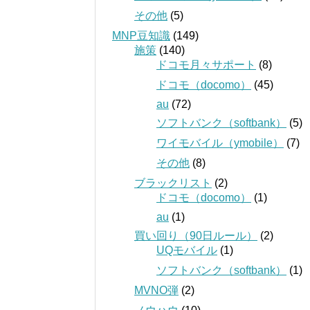
その他
(5)
MNP豆知識
(149)
施策
(140)
ドコモ月々サポート
(8)
ドコモ（docomo）
(45)
au
(72)
ソフトバンク（softbank）
(5)
ワイモバイル（ymobile）
(7)
その他
(8)
ブラックリスト
(2)
ドコモ（docomo）
(1)
au
(1)
買い回り（90日ルール）
(2)
UQモバイル
(1)
ソフトバンク（softbank）
(1)
MVNO弾
(2)