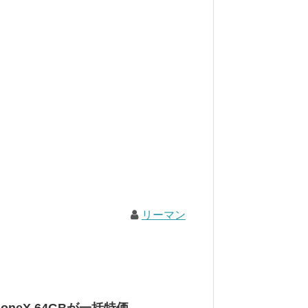
リーマン
neX 64GBが一括特価