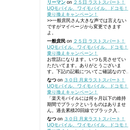
リーマン
on
２５日 ラストスパート！
UQモバイル、ワイモバイル、ドコモ！
乗り換えキャンペーン！
>>一般庶民さん大きな声では言えない
ですがマイページから変更できます
よ。
一般庶民
on
２５日 ラストスパート！
UQモバイル、ワイモバイル、ドコモ！
乗り換えキャンペーン！
お世話になります。いつも見させてい
ただいてます。ありがとうございま
す。下記の記載についてご確認なので
...
なつ
on
３０日 月末ラストスパート！
UQモバイル、ワイモバイル、ドコモ！
乗り換えキャンペーン！
「楽天モバイルには何ヶ月以下の維持
期間でブラックというものはありませ
ん。過去累積20回線でブラック入
...
なつ
on
３０日 月末ラストスパート！
UQモバイル、ワイモバイル、ドコモ！