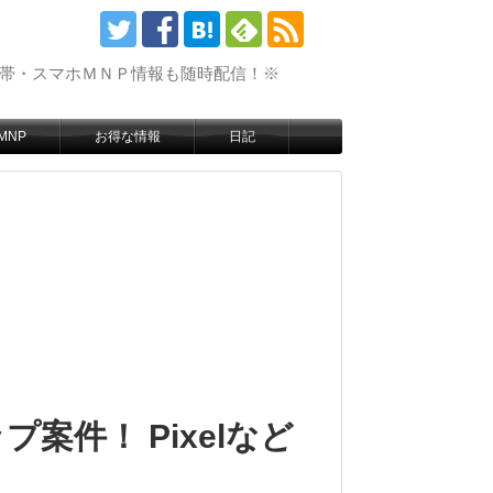
携帯・スマホＭＮＰ情報も随時配信！※
MNP
お得な情報
日記
案件！ Pixelなど