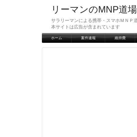
リーマンのMNP道場
サラリーマンによる携帯・スマホＭＮＰ道
本サイトは広告が含まれています
ホーム
案件速報
維持費