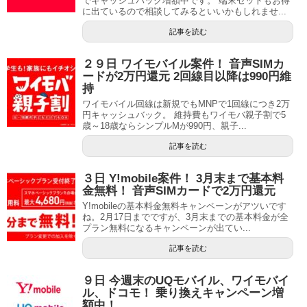
でキャッシュバック増額中です。 端末セットもお得
に出ているので相談してみるといいかもしれませ...
記事を読む
２９日 ワイモバイル案件！ 音声SIMカ
ードが2万円還元 2回線目以降は990円維
持
ワイモバイル回線は新規でもMNPで1回線につき2万
円キャッシュバック。 維持費もワイモバ親子割で5
歳～18歳ならシンプルMが990円、親子...
記事を読む
３日 Y!mobile案件！ 3月末まで基本料
金無料！ 音声SIMカードで2万円還元
Y!mobileの基本料金無料キャンペーンがアツいです
ね。2月17日までですが、3月末までの基本料金が全
プラン無料になるキャンペーンが出てい...
記事を読む
９日 今週末のUQモバイル、ワイモバイ
ル、ドコモ！ 乗り換えキャンペーン増
額中！