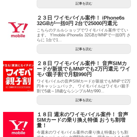
記事を読む
２３日 ワイモバイル案件！ iPhone6s
32GBが一括0円 2台で25000円還元
こちらのテルルショップでワイモバイル案件でてい
ます。 Y!mobile iPhone6s 32GBがMNPで一括0円 さ
らに 1台で1...
記事を読む
２８日 ワイモバイル案件！ 音声SIMカ
ードが新規でもMNPでも2万円還元 ワイ
モバ親子割で月額990円
ワイモバイルの音声SIMカードが新規でもMNPで2万
円キャッシュバック。 ワイモバイルはワイモバ親子
割で5歳～18歳ならシンプルMが990...
記事を読む
１８日 週末のワイモバイル案件！ 音声
SIMカードの乗り換え特価 おうち割増
量！
今週末のワイモバイル案件の乗り換え特価おうち割