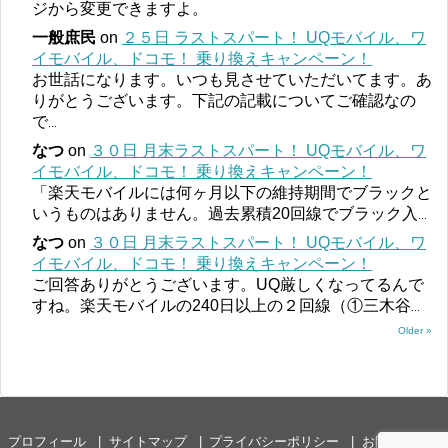
ジから変更できますよ。
一般庶民
on
２５日 ラストスパート！ UQモバイル、ワ
イモバイル、ドコモ！ 乗り換えキャンペーン！
お世話になります。いつも見させていただいてます。あ
りがとうございます。下記の記載についてご確認なの
で
...
なつ
on
３０日 月末ラストスパート！ UQモバイル、ワ
イモバイル、ドコモ！ 乗り換えキャンペーン！
「楽天モバイルには何ヶ月以下の維持期間でブラックと
いうものはありません。過去累積20回線でブラック入
...
なつ
on
３０日 月末ラストスパート！ UQモバイル、ワ
イモバイル、ドコモ！ 乗り換えキャンペーン！
ご回答ありがとうございます。UQ厳しくなってるんで
すね。楽天モバイルの240日以上の２回線（①三木谷
...
Older »
プロフィール
サイトマップ
プライバシーポリシー
お問い合わせ