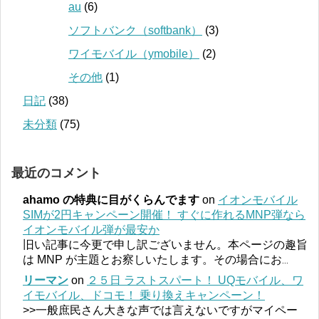
au
(6)
ソフトバンク（softbank）
(3)
ワイモバイル（ymobile）
(2)
その他
(1)
日記
(38)
未分類
(75)
最近のコメント
ahamo の特典に目がくらんでます
on
イオンモバイル
SIMが2円キャンペーン開催！ すぐに作れるMNP弾なら
イオンモバイル弾が最安か
旧い記事に今更で申し訳ございません。本ページの趣旨
は MNP が主題とお察しいたします。その場合にお
...
リーマン
on
２５日 ラストスパート！ UQモバイル、ワ
イモバイル、ドコモ！ 乗り換えキャンペーン！
>>一般庶民さん大きな声では言えないですがマイペー