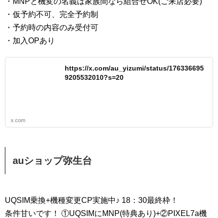
・MNPと機変の名義は家族間なら組合せOK(ご来店必要)
・仮予約不可、完全予約制
・予約時の内容のみ受付可
・加入OPあり
https://x.com/au_yizumi/status/176336695
9205532010?s=20
x.com
auショップ弥生台
UQSIM乗換+機種変更CP実施中♪ 18：30最終枠！
条件甘いです！ ①UQSIMにMNP(特典あり)+②PIXEL7a機