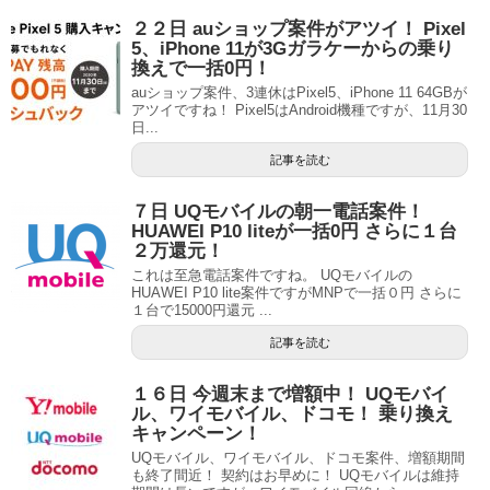
２２日 auショップ案件がアツイ！ Pixel
5、iPhone 11が3Gガラケーからの乗り
換えで一括0円！
auショップ案件、3連休はPixel5、iPhone 11 64GBが
アツイですね！ Pixel5はAndroid機種ですが、11月30
日...
記事を読む
７日 UQモバイルの朝一電話案件！
HUAWEI P10 liteが一括0円 さらに１台
２万還元！
これは至急電話案件ですね。 UQモバイルの
HUAWEI P10 lite案件ですがMNPで一括０円 さらに
１台で15000円還元 ...
記事を読む
１６日 今週末まで増額中！ UQモバイ
ル、ワイモバイル、ドコモ！ 乗り換え
キャンペーン！
UQモバイル、ワイモバイル、ドコモ案件、増額期間
も終了間近！ 契約はお早めに！ UQモバイルは維持