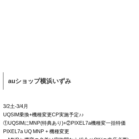
auショップ横浜いずみ
3/2土-3/4月
UQSIM乗換+機種変更CP実施予定♪♪
①UQSIMにMNP(特典あり)+②PIXEL7a機種変一括特価
PIXEL7a UQ MNP + 機種変更