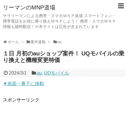
リーマンのMNP道場
サラリーマンによる携帯・スマホＭＮＰ道場 スマートフォン・
携帯電話をお得に乗り換えＭＮＰしよう！ 携帯・スマホＭＮＰ
情報も随時配信！※本サイトは広告が含まれています
ホーム
案件速報
au
１日 月初のauショップ案件！ UQモバイルの乗
り換えと機種変更特価
2024/3/1
au
,
UQモバイル
▼画面一番下に移動
スポンサーリンク