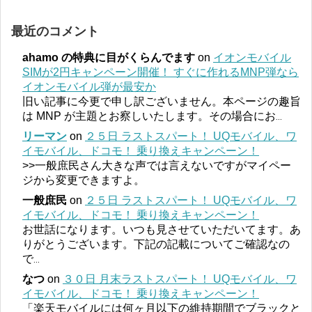
最近のコメント
ahamo の特典に目がくらんでます
on
イオンモバイル
SIMが2円キャンペーン開催！ すぐに作れるMNP弾なら
イオンモバイル弾が最安か
旧い記事に今更で申し訳ございません。本ページの趣旨
は MNP が主題とお察しいたします。その場合にお
...
リーマン
on
２５日 ラストスパート！ UQモバイル、ワ
イモバイル、ドコモ！ 乗り換えキャンペーン！
>>一般庶民さん大きな声では言えないですがマイペー
ジから変更できますよ。
一般庶民
on
２５日 ラストスパート！ UQモバイル、ワ
イモバイル、ドコモ！ 乗り換えキャンペーン！
お世話になります。いつも見させていただいてます。あ
りがとうございます。下記の記載についてご確認なの
で
...
なつ
on
３０日 月末ラストスパート！ UQモバイル、ワ
イモバイル、ドコモ！ 乗り換えキャンペーン！
「楽天モバイルには何ヶ月以下の維持期間でブラックと