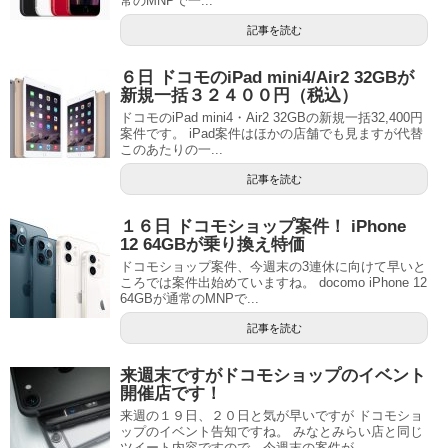
常のMNPで一...
記事を読む
６日 ドコモのiPad mini4/Air2 32GBが
新規一括３２４００円（税込）
ドコモのiPad mini4・Air2 32GBの新規一括32,400円
案件です。 iPad案件はほかの店舗でも見ますが代替
このあたりの一...
記事を読む
１６日 ドコモショップ案件！ iPhone
12 64GBが乗り換え特価
ドコモショップ案件、今週末の3連休に向けて早いと
ころでは案件出始めていますね。 docomo iPhone 12
64GBが通常のMNPで...
記事を読む
来週末ですがドコモショップのイベント
開催店です！
来週の１９日、２０日と気が早いですが ドコモショ
ップのイベント告知ですね。 みなとみらい店と同じ
ツイート内容ですので、今週末の案件が...