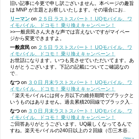
旧い記事に今更で申し訳ございません。本ページの趣旨
は MNP が主題とお察しいたします。その場合にお
...
リーマン
on
２５日 ラストスパート！ UQモバイル、ワ
イモバイル、ドコモ！ 乗り換えキャンペーン！
>>一般庶民さん大きな声では言えないですがマイペー
ジから変更できますよ。
一般庶民
on
２５日 ラストスパート！ UQモバイル、ワ
イモバイル、ドコモ！ 乗り換えキャンペーン！
お世話になります。いつも見させていただいてます。あ
りがとうございます。下記の記載についてご確認なの
で
...
なつ
on
３０日 月末ラストスパート！ UQモバイル、ワ
イモバイル、ドコモ！ 乗り換えキャンペーン！
「楽天モバイルには何ヶ月以下の維持期間でブラックと
いうものはありません。過去累積20回線でブラック入
...
なつ
on
３０日 月末ラストスパート！ UQモバイル、ワ
イモバイル、ドコモ！ 乗り換えキャンペーン！
ご回答ありがとうございます。UQ厳しくなってるんで
すね。楽天モバイルの240日以上の２回線（①三木谷
...
Older »