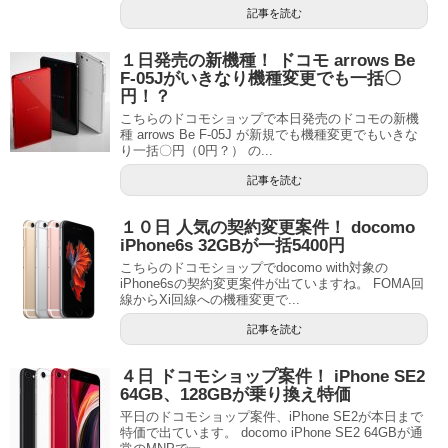
記事を読む
１日発売の新機種！ ドコモ arrows Be
F-05Jがいきなり機種変更でも一括〇
円！？
こちらのドコモショップで本日発売のドコモの新機
種 arrows Be F-05J が新規でも機種変更でもいきな
り一括〇円（0円？） の...
記事を読む
１０日 人気の契約変更案件！ docomo
iPhone6s 32GBが一括5400円
こちらのドコモショップでdocomo with対象の
iPhone6sの契約変更案件が出ていますね。 FOMA回
線からXi回線への機種変更で...
記事を読む
４日 ドコモショップ案件！ iPhone SE2
64GB、128GBが乗り換え特価
平日のドコモショップ案件、iPhone SE2が本日まで
特価で出ています。 docomo iPhone SE2 64GBが通