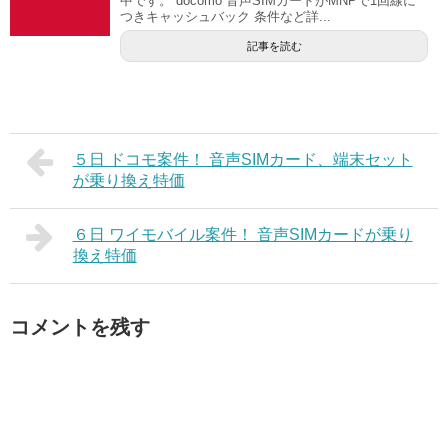
中です。 docomo 音声SIMカードがMNPで1回線に
つきキャッシュバック 条件など詳...
記事を読む
５日 ドコモ案件！ 音声SIMカード、端末セット
が乗り換え特価
６日 ワイモバイル案件！ 音声SIMカードが乗り
換え特価
コメントを残す