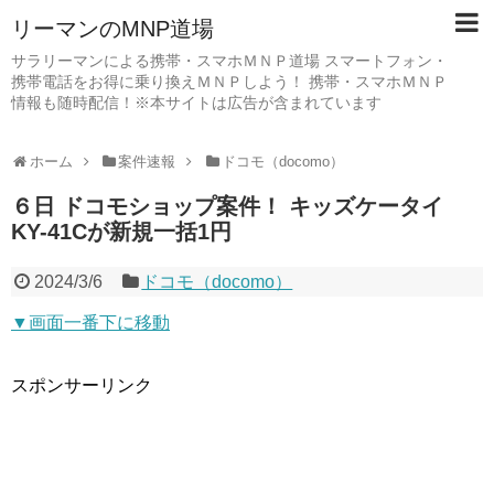
リーマンのMNP道場
サラリーマンによる携帯・スマホＭＮＰ道場 スマートフォン・
携帯電話をお得に乗り換えＭＮＰしよう！ 携帯・スマホＭＮＰ
情報も随時配信！※本サイトは広告が含まれています
ホーム
案件速報
ドコモ（docomo）
６日 ドコモショップ案件！ キッズケータイ
KY-41Cが新規一括1円
2024/3/6
ドコモ（docomo）
▼画面一番下に移動
スポンサーリンク