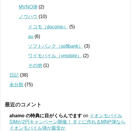
MVNO弾
(2)
ノウハウ
(10)
ドコモ（docomo）
(5)
au
(6)
ソフトバンク（softbank）
(3)
ワイモバイル（ymobile）
(2)
その他
(1)
日記
(38)
未分類
(75)
最近のコメント
ahamo の特典に目がくらんでます
on
イオンモバイル
SIMが2円キャンペーン開催！ すぐに作れるMNP弾なら
イオンモバイル弾が最安か