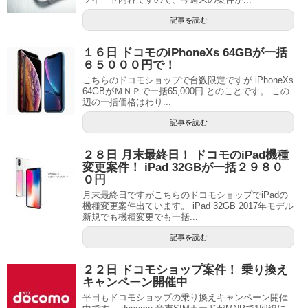
記事を読む
１６日 ドコモのiPhoneXs 64GBが一括
６５０００円で！
こちらのドコモショップで台数限定ですが iPhoneXs
64GBがＭＮＰで一括65,000円 とのことです。 この
辺の一括価格はわり...
記事を読む
２８日 月末最終日！ ドコモのiPad機種
変更案件！ iPad 32GBが一括２９８０
０円
月末最終日ですがこちらのドコモショップでiPadの
機種変更案件出ています。 iPad 32GB 2017年モデル
新規でも機種変更でも一括...
記事を読む
２２日 ドコモショップ案件！ 乗り換え
キャンペーン開催中
平日もドコモショップの乗り換えキャンペーン開催