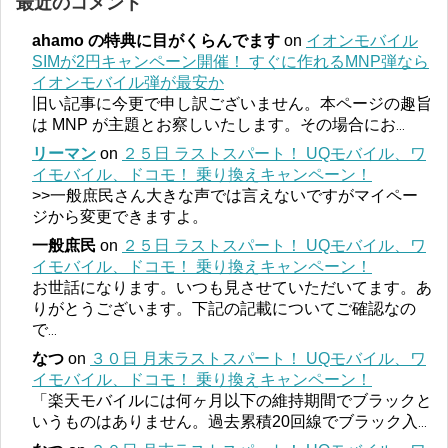
最近のコメント
ahamo の特典に目がくらんでます
on
イオンモバイル
SIMが2円キャンペーン開催！ すぐに作れるMNP弾なら
イオンモバイル弾が最安か
旧い記事に今更で申し訳ございません。本ページの趣旨
は MNP が主題とお察しいたします。その場合にお
...
リーマン
on
２５日 ラストスパート！ UQモバイル、ワ
イモバイル、ドコモ！ 乗り換えキャンペーン！
>>一般庶民さん大きな声では言えないですがマイペー
ジから変更できますよ。
一般庶民
on
２５日 ラストスパート！ UQモバイル、ワ
イモバイル、ドコモ！ 乗り換えキャンペーン！
お世話になります。いつも見させていただいてます。あ
りがとうございます。下記の記載についてご確認なの
で
...
なつ
on
３０日 月末ラストスパート！ UQモバイル、ワ
イモバイル、ドコモ！ 乗り換えキャンペーン！
「楽天モバイルには何ヶ月以下の維持期間でブラックと
いうものはありません。過去累積20回線でブラック入
...