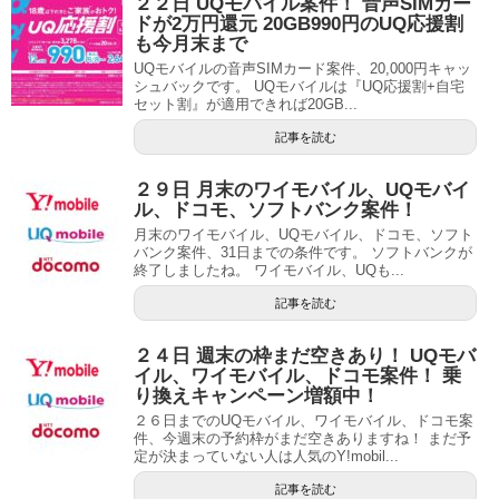
２２日 UQモバイル案件！ 音声SIMカー
ドが2万円還元 20GB990円のUQ応援割
も今月末まで
UQモバイルの音声SIMカード案件、20,000円キャッ
シュバックです。 UQモバイルは『UQ応援割+自宅
セット割』が適用できれば20GB...
記事を読む
２９日 月末のワイモバイル、UQモバイ
ル、ドコモ、ソフトバンク案件！
月末のワイモバイル、UQモバイル、ドコモ、ソフト
バンク案件、31日までの条件です。 ソフトバンクが
終了しましたね。 ワイモバイル、UQも...
記事を読む
２４日 週末の枠まだ空きあり！ UQモバ
イル、ワイモバイル、ドコモ案件！ 乗
り換えキャンペーン増額中！
２６日までのUQモバイル、ワイモバイル、ドコモ案
件、今週末の予約枠がまだ空きありますね！ まだ予
定が決まっていない人は人気のY!mobil...
記事を読む