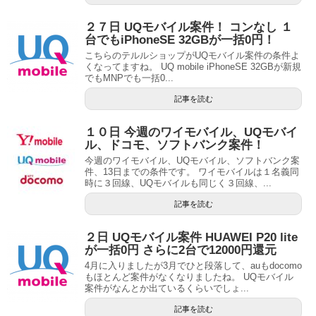
２７日 UQモバイル案件！ コンなし １
台でもiPhoneSE 32GBが一括0円！
こちらのテルルショップがUQモバイル案件の条件よ
くなってますね。 UQ mobile iPhoneSE 32GBが新規
でもMNPでも一括0...
記事を読む
１０日 今週のワイモバイル、UQモバイ
ル、ドコモ、ソフトバンク案件！
今週のワイモバイル、UQモバイル、ソフトバンク案
件、13日までの条件です。 ワイモバイルは１名義同
時に３回線、UQモバイルも同じく３回線、...
記事を読む
２日 UQモバイル案件 HUAWEI P20 lite
が一括0円 さらに2台で12000円還元
4月に入りましたが3月でひと段落して、auもdocomo
もほとんど案件がなくなりましたね。 UQモバイル
案件がなんとか出ているくらいでしょ...
記事を読む