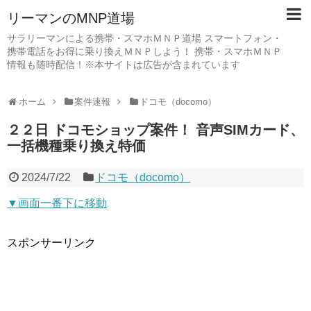
リーマンのMNP道場
サラリーマンによる携帯・スマホＭＮＰ道場 スマートフォン・
携帯電話をお得に乗り換えＭＮＰしよう！ 携帯・スマホＭＮＰ
情報も随時配信！※本サイトは広告が含まれています
ホーム
案件速報
ドコモ（docomo）
２２日 ドコモショップ案件！ 音声SIMカード、
一括機種乗り換え特価
2024/7/22
ドコモ（docomo）
▼画面一番下に移動
スポンサーリンク