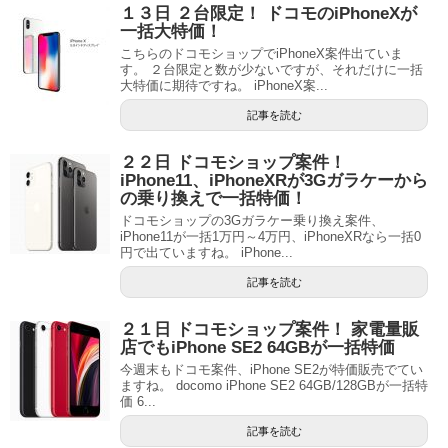
１３日 ２台限定！ ドコモのiPhoneXが
一括大特価！
こちらのドコモショップでiPhoneX案件出ていま
す。 ２台限定と数が少ないですが、それだけに一括
大特価に期待ですね。 iPhoneX案...
記事を読む
２２日 ドコモショップ案件！
iPhone11、iPhoneXRが3Gガラケーから
の乗り換えで一括特価！
ドコモショップの3Gガラケー乗り換え案件、
iPhone11が一括1万円～4万円、iPhoneXRなら一括0
円で出ていますね。 iPhone...
記事を読む
２１日 ドコモショップ案件！ 家電量販
店でもiPhone SE2 64GBが一括特価
今週末もドコモ案件、iPhone SE2が特価販売でてい
ますね。 docomo iPhone SE2 64GB/128GBが一括特
価 6...
記事を読む