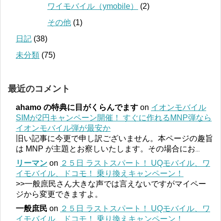
ワイモバイル（ymobile）
(2)
その他
(1)
日記
(38)
未分類
(75)
最近のコメント
ahamo の特典に目がくらんでます
on
イオンモバイル
SIMが2円キャンペーン開催！ すぐに作れるMNP弾なら
イオンモバイル弾が最安か
旧い記事に今更で申し訳ございません。本ページの趣旨
は MNP が主題とお察しいたします。その場合にお
...
リーマン
on
２５日 ラストスパート！ UQモバイル、ワ
イモバイル、ドコモ！ 乗り換えキャンペーン！
>>一般庶民さん大きな声では言えないですがマイペー
ジから変更できますよ。
一般庶民
on
２５日 ラストスパート！ UQモバイル、ワ
イモバイル、ドコモ！ 乗り換えキャンペーン！