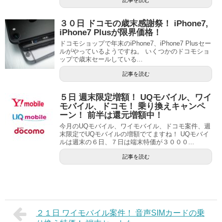
記事を読む
３０日 ドコモの歳末感謝祭！ iPhone7,
iPhone7 Plusが限界価格！
ドコモショップで年末のiPhone7、iPhone7 Plusセー
ルがやっているようですね。 いくつかのドコモショ
ップで歳末セールしている...
記事を読む
５日 週末限定増額！ UQモバイル、ワイ
モバイル、ドコモ！ 乗り換えキャンペ
ーン！ 前半は還元増額中！
今月のUQモバイル、ワイモバイル、ドコモ案件、週
末限定でUQモバイルの増額でてますね！ UQモバイ
ルは週末の６日、７日は端末特価が３０００...
記事を読む
２１日 ワイモバイル案件！ 音声SIMカードの乗