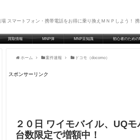
場 スマートフォン・携帯電話をお得に乗り換えＭＮＰしよう！ 
買取情報
MNP弾
MNP豆知識
初心者のための
ホーム
案件速報
ドコモ（docomo）
スポンサーリンク
２０日 ワイモバイル、UQ
台数限定で増額中！