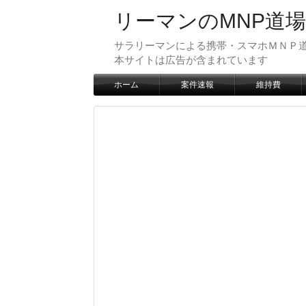
リーマンのMNP道場
サラリーマンによる携帯・スマホＭＮＰ道
本サイトは広告が含まれています
ホーム
案件速報
維持費