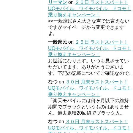
リーマン
on
２５日 ラストスパート！
UQモバイル、ワイモバイル、ドコモ！
乗り換えキャンペーン！
>>一般庶民さん大きな声では言えない
ですがマイページから変更できます
よ。
一般庶民
on
２５日 ラストスパート！
UQモバイル、ワイモバイル、ドコモ！
乗り換えキャンペーン！
お世話になります。いつも見させてい
ただいてます。ありがとうございま
す。下記の記載についてご確認なので
...
なつ
on
３０日 月末ラストスパート！
UQモバイル、ワイモバイル、ドコモ！
乗り換えキャンペーン！
「楽天モバイルには何ヶ月以下の維持
期間でブラックというものはありませ
ん。過去累積20回線でブラック入
...
なつ
on
３０日 月末ラストスパート！
UQモバイル、ワイモバイル、ドコモ！