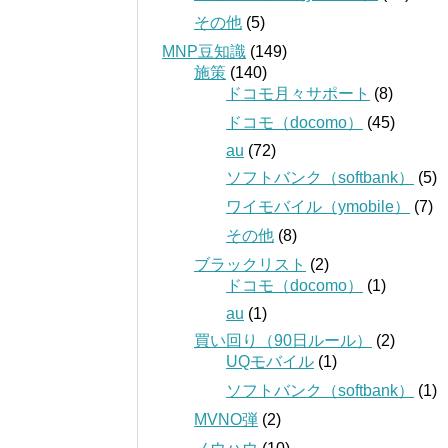
その他
(5)
MNP豆知識
(149)
施策
(140)
ドコモ月々サポート
(8)
ドコモ（docomo）
(45)
au
(72)
ソフトバンク（softbank）
(5)
ワイモバイル（ymobile）
(7)
その他
(8)
ブラックリスト
(2)
ドコモ（docomo）
(1)
au
(1)
買い回り（90日ルール）
(2)
UQモバイル
(1)
ソフトバンク（softbank）
(1)
MVNO弾
(2)