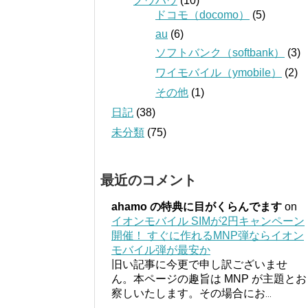
ノウハウ
(10)
ドコモ（docomo）
(5)
au
(6)
ソフトバンク（softbank）
(3)
ワイモバイル（ymobile）
(2)
その他
(1)
日記
(38)
未分類
(75)
最近のコメント
ahamo の特典に目がくらんでます
on
イオンモバイル SIMが2円キャンペーン
開催！ すぐに作れるMNP弾ならイオン
モバイル弾が最安か
旧い記事に今更で申し訳ございませ
ん。本ページの趣旨は MNP が主題とお
察しいたします。その場合にお
...