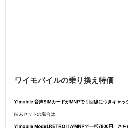
ワイモバイルの乗り換え特価
Y!mobile 音声SIMカードがMNPで１回線につきキャ
端末セットの場合は
Y!mobile Mode1RETROⅡがMNPで一括7800円、さ