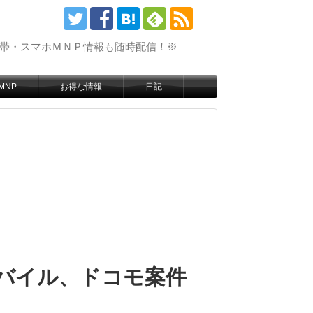
携帯・スマホＭＮＰ情報も随時配信！※
MNP
お得な情報
日記
モバイル、ドコモ案件