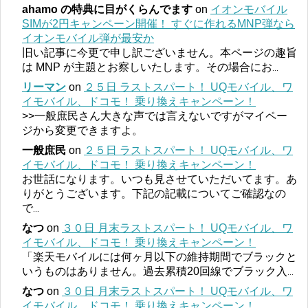
ahamo の特典に目がくらんでます
on
イオンモバイル
SIMが2円キャンペーン開催！ すぐに作れるMNP弾なら
イオンモバイル弾が最安か
旧い記事に今更で申し訳ございません。本ページの趣旨
は MNP が主題とお察しいたします。その場合にお
...
リーマン
on
２５日 ラストスパート！ UQモバイル、ワ
イモバイル、ドコモ！ 乗り換えキャンペーン！
>>一般庶民さん大きな声では言えないですがマイペー
ジから変更できますよ。
一般庶民
on
２５日 ラストスパート！ UQモバイル、ワ
イモバイル、ドコモ！ 乗り換えキャンペーン！
お世話になります。いつも見させていただいてます。あ
りがとうございます。下記の記載についてご確認なの
で
...
なつ
on
３０日 月末ラストスパート！ UQモバイル、ワ
イモバイル、ドコモ！ 乗り換えキャンペーン！
「楽天モバイルには何ヶ月以下の維持期間でブラックと
いうものはありません。過去累積20回線でブラック入
...
なつ
on
３０日 月末ラストスパート！ UQモバイル、ワ
イモバイル、ドコモ！ 乗り換えキャンペーン！