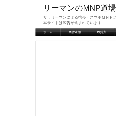
リーマンのMNP道場
サラリーマンによる携帯・スマホＭＮＰ道
本サイトは広告が含まれています
ホーム
案件速報
維持費