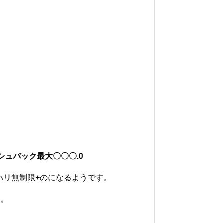
ッシュバック最大〇〇〇.0
ハリ無制限+のになるようです。
く。