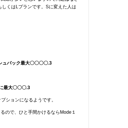
もしくはLプランです。Sに変えた人は
ッシュバック最大〇〇〇〇.3
らに最大〇〇〇.3
オプションになるようです。
るので、ひと手間かけるならMode１