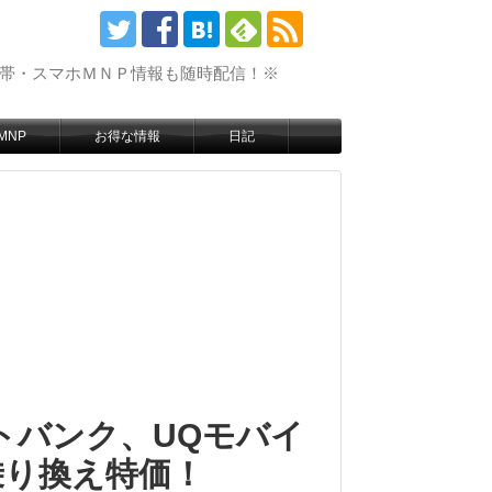
携帯・スマホＭＮＰ情報も随時配信！※
MNP
お得な情報
日記
トバンク、UQモバイ
乗り換え特価！