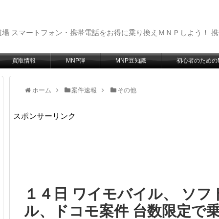
場 スマートフォン・携帯電話をお得に乗り換えＭＮＰしよう！ 
買取情報
MNP弾
MNP豆知識
初心者のための
ホーム
案件速報
その他
スポンサーリンク
１４日 ワイモバイル、 ソフ
ル、ドコモ案件 台数限定で