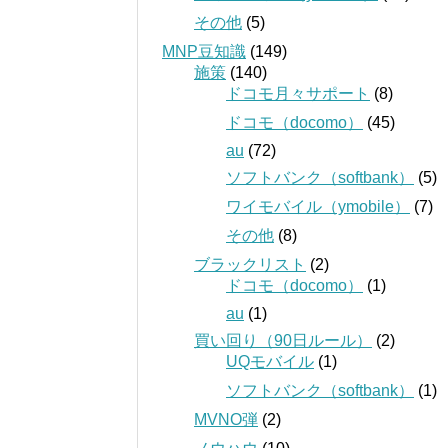
その他
(5)
MNP豆知識
(149)
施策
(140)
ドコモ月々サポート
(8)
ドコモ（docomo）
(45)
au
(72)
ソフトバンク（softbank）
(5)
ワイモバイル（ymobile）
(7)
その他
(8)
ブラックリスト
(2)
ドコモ（docomo）
(1)
au
(1)
買い回り（90日ルール）
(2)
UQモバイル
(1)
ソフトバンク（softbank）
(1)
MVNO弾
(2)