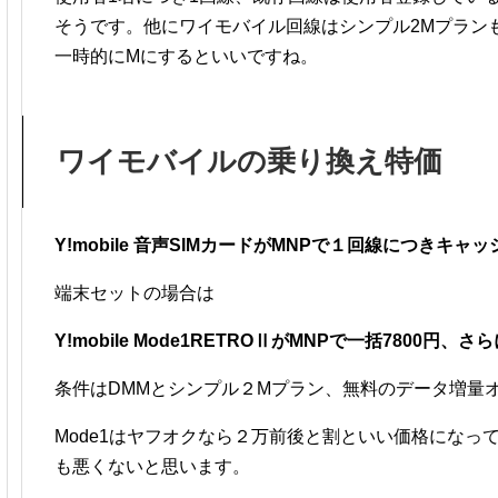
そうです。他にワイモバイル回線はシンプル2Mプラン
一時的にMにするといいですね。
ワイモバイルの乗り換え特価
Y!mobile 音声SIMカードがMNPで１回線につきキャ
端末セットの場合は
Y!mobile Mode1RETROⅡがMNPで一括7800円、さ
条件はDMMとシンプル２Mプラン、無料のデータ増量
Mode1はヤフオクなら２万前後と割といい価格になって
も悪くないと思います。