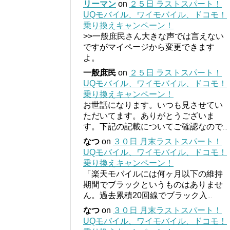
リーマン
on
２５日 ラストスパート！
UQモバイル、ワイモバイル、ドコモ！
乗り換えキャンペーン！
>>一般庶民さん大きな声では言えない
ですがマイページから変更できます
よ。
一般庶民
on
２５日 ラストスパート！
UQモバイル、ワイモバイル、ドコモ！
乗り換えキャンペーン！
お世話になります。いつも見させてい
ただいてます。ありがとうございま
す。下記の記載についてご確認なので
...
なつ
on
３０日 月末ラストスパート！
UQモバイル、ワイモバイル、ドコモ！
乗り換えキャンペーン！
「楽天モバイルには何ヶ月以下の維持
期間でブラックというものはありませ
ん。過去累積20回線でブラック入
...
なつ
on
３０日 月末ラストスパート！
UQモバイル、ワイモバイル、ドコモ！