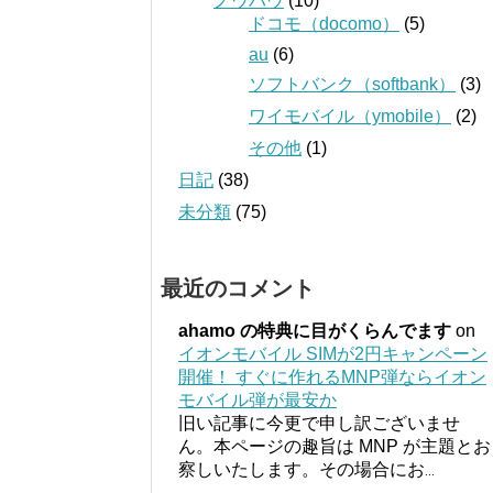
ノウハウ
(10)
ドコモ（docomo）
(5)
au
(6)
ソフトバンク（softbank）
(3)
ワイモバイル（ymobile）
(2)
その他
(1)
日記
(38)
未分類
(75)
最近のコメント
ahamo の特典に目がくらんでます
on
イオンモバイル SIMが2円キャンペーン
開催！ すぐに作れるMNP弾ならイオン
モバイル弾が最安か
旧い記事に今更で申し訳ございませ
ん。本ページの趣旨は MNP が主題とお
察しいたします。その場合にお
...